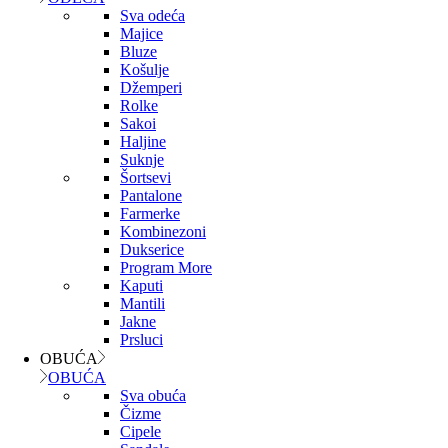
Sva odeća
Majice
Bluze
Košulje
Džemperi
Rolke
Sakoi
Haljine
Suknje
Šortsevi
Pantalone
Farmerke
Kombinezoni
Dukserice
Program More
Kaputi
Mantili
Jakne
Prsluci
OBUĆA
OBUĆA
Sva obuća
Čizme
Cipele