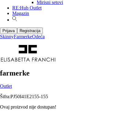
Mirisni setovi
RE:Hub Outlet
Magazin
Prijava
Registracija
Skinny
Farmerke
Odeća
farmerke
Outlet
Šifra
:
PJ50I41E2155-155
Ovaj proizvod nije dostupan!