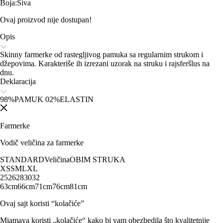
Boja
:
Siva
Ovaj proizvod nije dostupan!
Opis
Skinny farmerke od rastegljivog pamuka sa regularnim strukom i
džepovima. Karakteriše ih izrezani uzorak na struku i rajsferšlus na
dnu.
Deklaracija
98%PAMUK 02%ELASTIN
Farmerke
Vodič veličina za farmerke
STANDARD
Veličina
OBIM STRUKA
XS
S
M
L
XL
25
26
28
30
32
63cm
66cm
71cm
76cm
81cm
Ovaj sajt koristi “kolačiće”
Miamaya koristi „kolačiće“ kako bi vam obezbedila što kvalitetnije