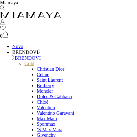
Miamaya
0
Novo
BRENDOVI
BRENDOVI
Gold
Christian Dior
Celine
Saint Laurent
Burberry
Moncler
Dolce & Gabbana
Chloé
Valentino
Valentino Garavani
Max Mara
Sportmax
‘S Max Mara
Givenchy