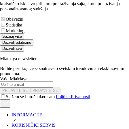
korisničko iskustvo prilikom pretraživanja sajta, kao i prikazivanja
personalizovanog sadržaja.
Obavezni
Statistika
Marketing
Saznaj više
Dozvoli odabrano
Dozvoli sve
Miamaya newsletter
Budite prvi koji će saznati sve o svetskim trendovima i ekskluzivnim
ponudama.
Vaša MiaMaya
PRIJAVITE SE
PRIJAVITE SE
Slažem se i pročitala/o sam
Politika Privatnosti
INFORMACIJE
KORISNIČKI SERVIS