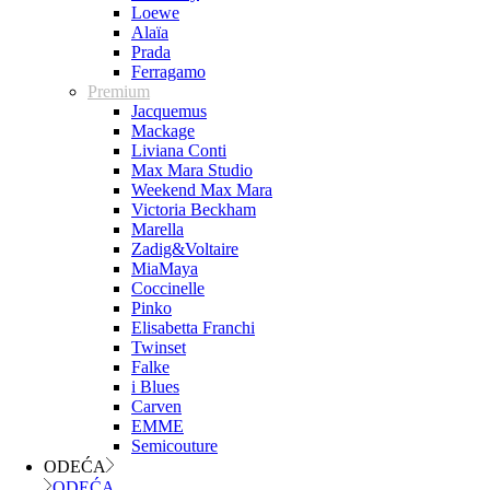
Loewe
Alaïa
Prada
Ferragamo
Premium
Jacquemus
Mackage
Liviana Conti
Max Mara Studio
Weekend Max Mara
Victoria Beckham
Marella
Zadig&Voltaire
MiaMaya
Coccinelle
Pinko
Elisabetta Franchi
Twinset
Falke
i Blues
Carven
EMME
Semicouture
ODEĆA
ODEĆA