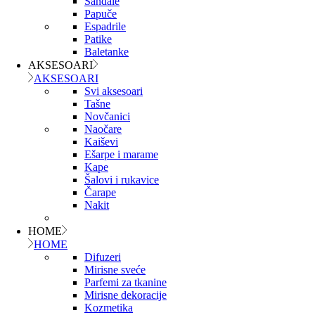
Sandale
Papuče
Espadrile
Patike
Baletanke
AKSESOARI
AKSESOARI
Svi aksesoari
Tašne
Novčanici
Naočare
Kaiševi
Ešarpe i marame
Kape
Šalovi i rukavice
Čarape
Nakit
HOME
HOME
Difuzeri
Mirisne sveće
Parfemi za tkanine
Mirisne dekoracije
Kozmetika