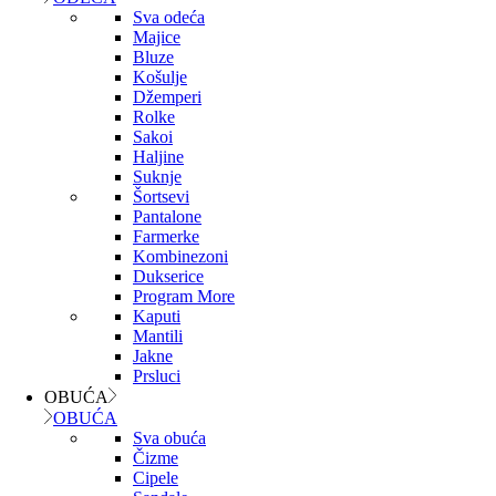
Sva odeća
Majice
Bluze
Košulje
Džemperi
Rolke
Sakoi
Haljine
Suknje
Šortsevi
Pantalone
Farmerke
Kombinezoni
Dukserice
Program More
Kaputi
Mantili
Jakne
Prsluci
OBUĆA
OBUĆA
Sva obuća
Čizme
Cipele