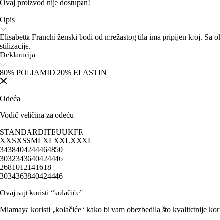
Ovaj proizvod nije dostupan!
Opis
Elisabetta Franchi ženski bodi od mrežastog tila ima pripijen kroj. Sa
stilizacije.
Deklaracija
80% POLIAMID 20% ELASTIN
Odeća
Vodič veličina za odeću
STANDARD
IT
EU
UK
FR
XXS
XS
S
M
L
XL
XXL
XXXL
34
38
40
42
44
46
48
50
30
32
34
36
40
42
44
46
2
6
8
10
12
14
16
18
30
34
36
38
40
42
44
46
Ovaj sajt koristi “kolačiće”
Miamaya koristi „kolačiće“ kako bi vam obezbedila što kvalitetnije kori