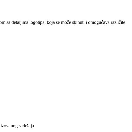
m sa detaljima logotipa, koja se može skinuti i omogućava različite
lizovanog sadržaja.