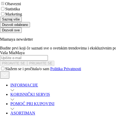
Obavezni
Statistika
Marketing
Saznaj više
Dozvoli odabrano
Dozvoli sve
Miamaya newsletter
Budite prvi koji će saznati sve o svetskim trendovima i ekskluzivnim 
Vaša MiaMaya
PRIJAVITE SE
PRIJAVITE SE
Slažem se i pročitala/o sam
Politika Privatnosti
INFORMACIJE
KORISNIČKI SERVIS
POMOĆ PRI KUPOVINI
ASORTIMAN