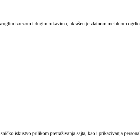
 okruglim izrezom i dugim rukavima, ukrašen je zlatnom metalnom ogrlico
sničko iskustvo prilikom pretraživanja sajta, kao i prikazivanja persona