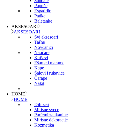
Sandale
Papuče
Espadrile
Patike
Baletanke
AKSESOARI
AKSESOARI
Svi aksesoari
Tašne
Novčanici
Naočare
Kaiševi
Ešarpe i marame
Kape
Šalovi i rukavice
Čarape
Nakit
HOME
HOME
Difuzeri
Mirisne sveće
Parfemi za tkanine
Mirisne dekoracije
Kozmetika