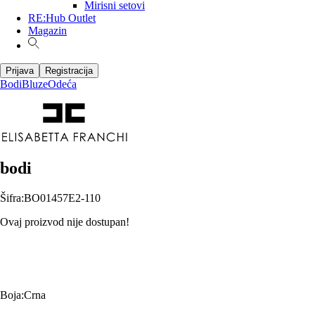
Mirisni setovi
RE:Hub Outlet
Magazin
Prijava
Registracija
Bodi
Bluze
Odeća
bodi
Šifra
:
BO01457E2-110
Ovaj proizvod nije dostupan!
Boja
:
Crna