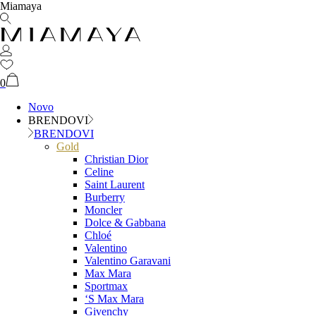
Miamaya
0
Novo
BRENDOVI
BRENDOVI
Gold
Christian Dior
Celine
Saint Laurent
Burberry
Moncler
Dolce & Gabbana
Chloé
Valentino
Valentino Garavani
Max Mara
Sportmax
‘S Max Mara
Givenchy