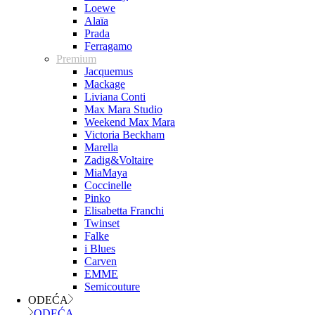
Loewe
Alaïa
Prada
Ferragamo
Premium
Jacquemus
Mackage
Liviana Conti
Max Mara Studio
Weekend Max Mara
Victoria Beckham
Marella
Zadig&Voltaire
MiaMaya
Coccinelle
Pinko
Elisabetta Franchi
Twinset
Falke
i Blues
Carven
EMME
Semicouture
ODEĆA
ODEĆA