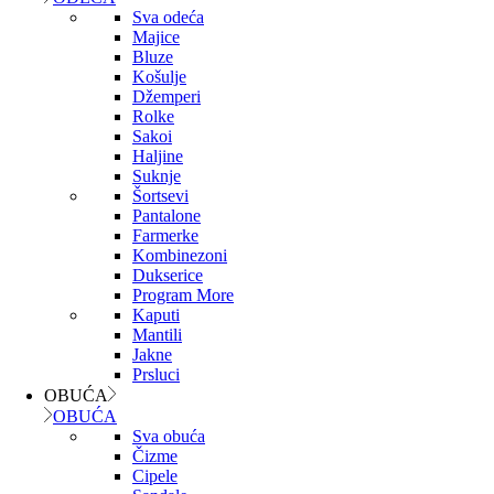
Sva odeća
Majice
Bluze
Košulje
Džemperi
Rolke
Sakoi
Haljine
Suknje
Šortsevi
Pantalone
Farmerke
Kombinezoni
Dukserice
Program More
Kaputi
Mantili
Jakne
Prsluci
OBUĆA
OBUĆA
Sva obuća
Čizme
Cipele