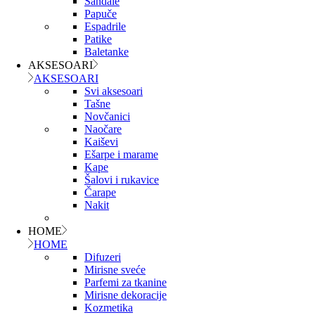
Sandale
Papuče
Espadrile
Patike
Baletanke
AKSESOARI
AKSESOARI
Svi aksesoari
Tašne
Novčanici
Naočare
Kaiševi
Ešarpe i marame
Kape
Šalovi i rukavice
Čarape
Nakit
HOME
HOME
Difuzeri
Mirisne sveće
Parfemi za tkanine
Mirisne dekoracije
Kozmetika