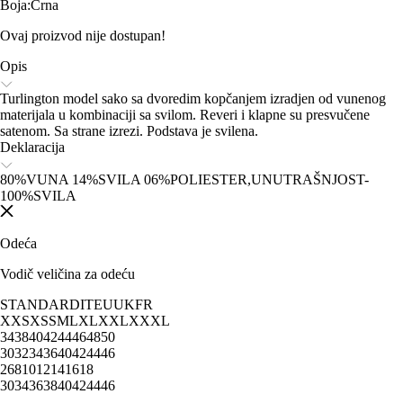
Boja
:
Crna
Ovaj proizvod nije dostupan!
Opis
Turlington model sako sa dvoredim kopčanjem izradjen od vunenog
materijala u kombinaciji sa svilom. Reveri i klapne su presvučene
satenom. Sa strane izrezi. Podstava je svilena.
Deklaracija
80%VUNA 14%SVILA 06%POLIESTER,UNUTRAŠNJOST-
100%SVILA
Odeća
Vodič veličina za odeću
STANDARD
IT
EU
UK
FR
XXS
XS
S
M
L
XL
XXL
XXXL
34
38
40
42
44
46
48
50
30
32
34
36
40
42
44
46
2
6
8
10
12
14
16
18
30
34
36
38
40
42
44
46