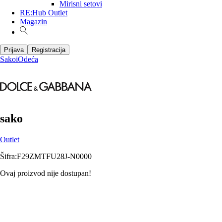
Mirisni setovi
RE:Hub Outlet
Magazin
Prijava
Registracija
Sakoi
Odeća
sako
Outlet
Šifra
:
F29ZMTFU28J-N0000
Ovaj proizvod nije dostupan!