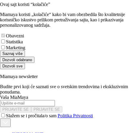
Ovaj sajt koristi “kolačiće”
Miamaya koristi „kolačiće“ kako bi vam obezbedila što kvalitetnije
korisničko iskustvo prilikom pretraživanja sajta, kao i prikazivanja
personalizovanog sadržaja.
Obavezni
Statistika
Marketing
Saznaj više
Dozvoli odabrano
Dozvoli sve
Miamaya newsletter
Budite prvi koji će saznati sve o svetskim trendovima i ekskluzivnim
ponudama.
Vaša MiaMaya
PRIJAVITE SE
PRIJAVITE SE
Slažem se i pročitala/o sam
Politika Privatnosti