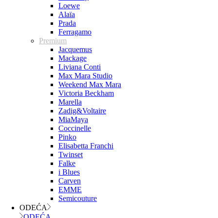
Loewe
Alaïa
Prada
Ferragamo
Premium
Jacquemus
Mackage
Liviana Conti
Max Mara Studio
Weekend Max Mara
Victoria Beckham
Marella
Zadig&Voltaire
MiaMaya
Coccinelle
Pinko
Elisabetta Franchi
Twinset
Falke
i Blues
Carven
EMME
Semicouture
ODEĆA
ODEĆA