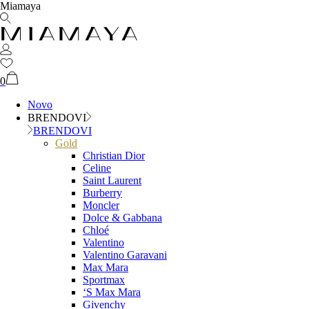
Miamaya
0
Novo
BRENDOVI
BRENDOVI
Gold
Christian Dior
Celine
Saint Laurent
Burberry
Moncler
Dolce & Gabbana
Chloé
Valentino
Valentino Garavani
Max Mara
Sportmax
‘S Max Mara
Givenchy