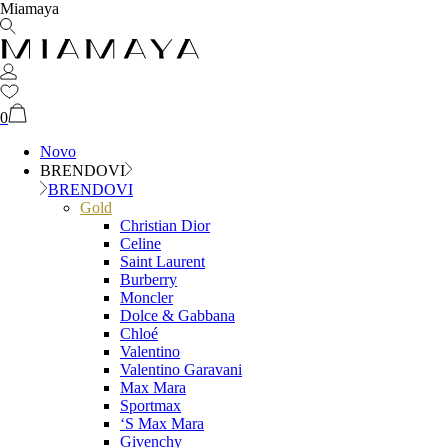
Miamaya
0
Novo
BRENDOVI
BRENDOVI
Gold
Christian Dior
Celine
Saint Laurent
Burberry
Moncler
Dolce & Gabbana
Chloé
Valentino
Valentino Garavani
Max Mara
Sportmax
‘S Max Mara
Givenchy