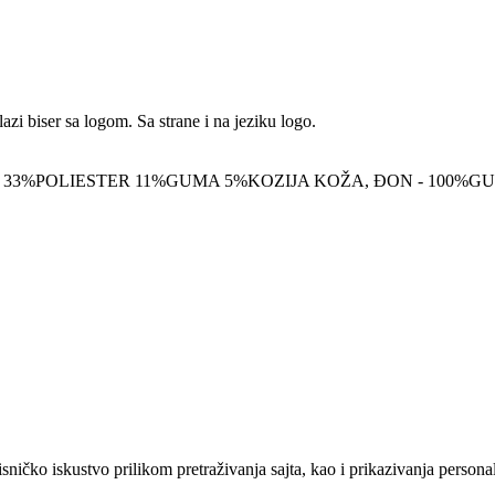
zi biser sa logom. Sa strane i na jeziku logo.
A 33%POLIESTER 11%GUMA 5%KOZIJA KOŽA, ĐON - 100%G
sničko iskustvo prilikom pretraživanja sajta, kao i prikazivanja persona