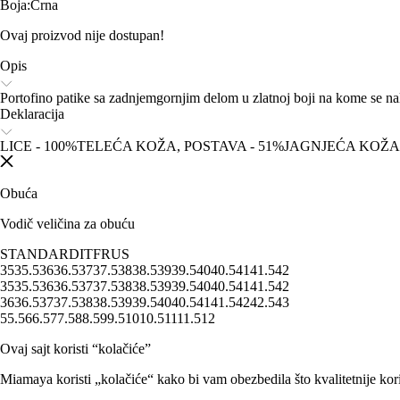
Boja
:
Crna
Ovaj proizvod nije dostupan!
Opis
Portofino patike sa zadnjemgornjim delom u zlatnoj boji na kome se nala
Deklaracija
LICE - 100%TELEĆA KOŽA, POSTAVA - 51%JAGNJEĆA KOŽ
Obuća
Vodič veličina za obuću
STANDARD
IT
FR
US
35
35.5
36
36.5
37
37.5
38
38.5
39
39.5
40
40.5
41
41.5
42
35
35.5
36
36.5
37
37.5
38
38.5
39
39.5
40
40.5
41
41.5
42
36
36.5
37
37.5
38
38.5
39
39.5
40
40.5
41
41.5
42
42.5
43
5
5.5
6
6.5
7
7.5
8
8.5
9
9.5
10
10.5
11
11.5
12
Ovaj sajt koristi “kolačiće”
Miamaya koristi „kolačiće“ kako bi vam obezbedila što kvalitetnije kori