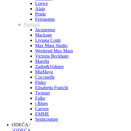
Loewe
Alaïa
Prada
Ferragamo
Premium
Jacquemus
Mackage
Liviana Conti
Max Mara Studio
Weekend Max Mara
Victoria Beckham
Marella
Zadig&Voltaire
MiaMaya
Coccinelle
Pinko
Elisabetta Franchi
Twinset
Falke
i Blues
Carven
EMME
Semicouture
ODEĆA
ODEĆA