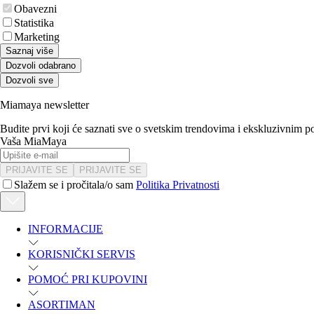
Obavezni
Statistika
Marketing
Saznaj više
Dozvoli odabrano
Dozvoli sve
Miamaya newsletter
Budite prvi koji će saznati sve o svetskim trendovima i ekskluzivnim 
Vaša MiaMaya
PRIJAVITE SE
PRIJAVITE SE
Slažem se i pročitala/o sam
Politika Privatnosti
INFORMACIJE
KORISNIČKI SERVIS
POMOĆ PRI KUPOVINI
ASORTIMAN