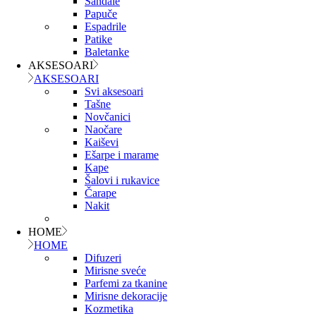
Sandale
Papuče
Espadrile
Patike
Baletanke
AKSESOARI
AKSESOARI
Svi aksesoari
Tašne
Novčanici
Naočare
Kaiševi
Ešarpe i marame
Kape
Šalovi i rukavice
Čarape
Nakit
HOME
HOME
Difuzeri
Mirisne sveće
Parfemi za tkanine
Mirisne dekoracije
Kozmetika