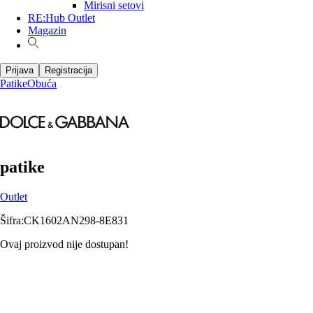
Mirisni setovi
RE:Hub Outlet
Magazin
Prijava
Registracija
Patike
Obuća
patike
Outlet
Šifra
:
CK1602AN298-8E831
Ovaj proizvod nije dostupan!