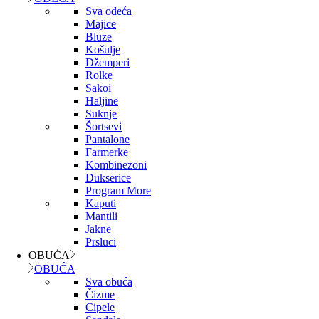
Sva odeća
Majice
Bluze
Košulje
Džemperi
Rolke
Sakoi
Haljine
Suknje
Šortsevi
Pantalone
Farmerke
Kombinezoni
Dukserice
Program More
Kaputi
Mantili
Jakne
Prsluci
OBUĆA
OBUĆA
Sva obuća
Čizme
Cipele