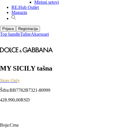
Mirisni setovi
RE:Hub Outlet
Magazin
Prijava
Registracija
Top handle
Tašne
Aksesoari
MY SICILY tašna
Store Only
Šifra
:
BB7782B7321-80999
428.990,00
RSD
Boja
:
Crna