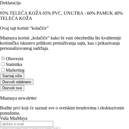
Deklaracija
95% TELEĆA KOŽA 05% PVC, UNUTRA - 60% PAMUK 40%
TELEĆA KOŽA
Ovaj sajt koristi “kolačiće”
Miamaya koristi „kolačiće“ kako bi vam obezbedila što kvalitetnije
korisničko iskustvo prilikom pretraživanja sajta, kao i prikazivanja
personalizovanog sadržaja.
Obavezni
Statistika
Marketing
Saznaj više
Dozvoli odabrano
Dozvoli sve
Miamaya newsletter
Budite prvi koji će saznati sve o svetskim trendovima i ekskluzivnim
ponudama.
Vaša MiaMaya