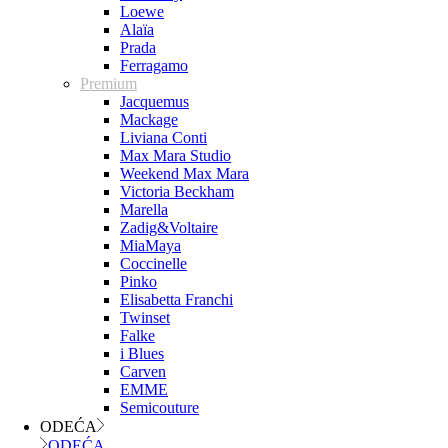
Loewe
Alaïa
Prada
Ferragamo
Premium
Jacquemus
Mackage
Liviana Conti
Max Mara Studio
Weekend Max Mara
Victoria Beckham
Marella
Zadig&Voltaire
MiaMaya
Coccinelle
Pinko
Elisabetta Franchi
Twinset
Falke
i Blues
Carven
EMME
Semicouture
ODEĆA
ODEĆA