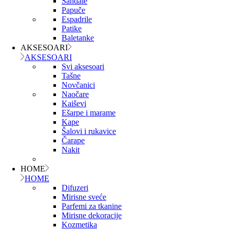
Sandale
Papuče
Espadrile
Patike
Baletanke
AKSESOARI
AKSESOARI
Svi aksesoari
Tašne
Novčanici
Naočare
Kaiševi
Ešarpe i marame
Kape
Šalovi i rukavice
Čarape
Nakit
HOME
HOME
Difuzeri
Mirisne sveće
Parfemi za tkanine
Mirisne dekoracije
Kozmetika