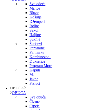
Sva odeća
Majice
Bluze
Košulje
Džemperi
Rolke
Sakoi
Haljine
Suknje
Šortsevi
Pantalone
Farmerke
Kombinezoni
Dukserice
Program More
Kaputi
Mantili
Jakne
Prsluci
OBUĆA
OBUĆA
Sva obuća
Čizme
Cipele