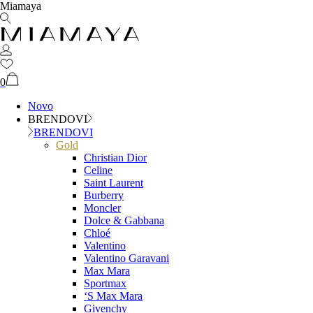
Miamaya
0
Novo
BRENDOVI
BRENDOVI
Gold
Christian Dior
Celine
Saint Laurent
Burberry
Moncler
Dolce & Gabbana
Chloé
Valentino
Valentino Garavani
Max Mara
Sportmax
‘S Max Mara
Givenchy