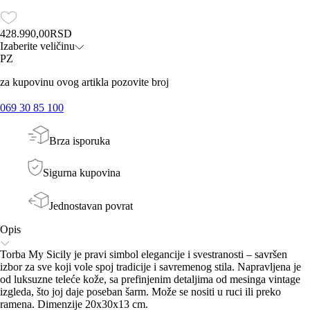
428.990,00
RSD
Izaberite veličinu
PZ
za kupovinu ovog artikla pozovite broj
069 30 85 100
Brza isporuka
Sigurna kupovina
Jednostavan povrat
Opis
Torba My Sicily je pravi simbol elegancije i svestranosti – savršen
izbor za sve koji vole spoj tradicije i savremenog stila. Napravljena je
od luksuzne teleće kože, sa prefinjenim detaljima od mesinga vintage
izgleda, što joj daje poseban šarm. Može se nositi u ruci ili preko
ramena. Dimenzije 20x30x13 cm.