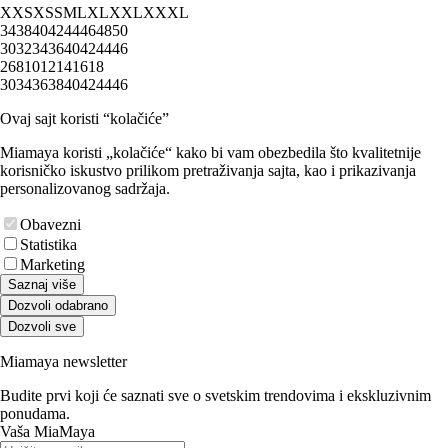
XXS
XS
S
M
L
XL
XXL
XXXL
34
38
40
42
44
46
48
50
30
32
34
36
40
42
44
46
2
6
8
10
12
14
16
18
30
34
36
38
40
42
44
46
Ovaj sajt koristi “kolačiće”
Miamaya koristi „kolačiće“ kako bi vam obezbedila što kvalitetnije
korisničko iskustvo prilikom pretraživanja sajta, kao i prikazivanja
personalizovanog sadržaja.
Obavezni
Statistika
Marketing
Saznaj više
Dozvoli odabrano
Dozvoli sve
Miamaya newsletter
Budite prvi koji će saznati sve o svetskim trendovima i ekskluzivnim
ponudama.
Vaša MiaMaya