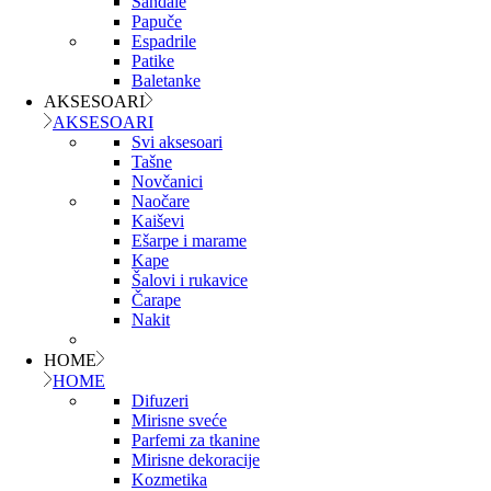
Sandale
Papuče
Espadrile
Patike
Baletanke
AKSESOARI
AKSESOARI
Svi aksesoari
Tašne
Novčanici
Naočare
Kaiševi
Ešarpe i marame
Kape
Šalovi i rukavice
Čarape
Nakit
HOME
HOME
Difuzeri
Mirisne sveće
Parfemi za tkanine
Mirisne dekoracije
Kozmetika