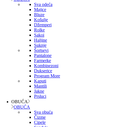
Sva odeća
Majice
Bluze
Košulje
Džemperi
Rolke
Sakoi
Haljine
Suknje
Šortsevi
Pantalone
Farmerke
Kombinezoni
Dukserice
Program More
Kaputi
Mantili
Jakne
Prsluci
OBUĆA
OBUĆA
Sva obuća
Čizme
Cipele