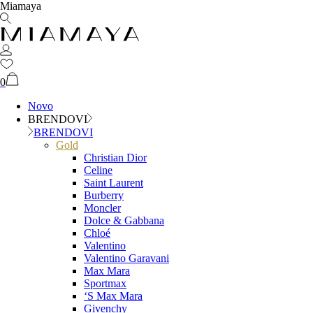
Miamaya
0
Novo
BRENDOVI
BRENDOVI
Gold
Christian Dior
Celine
Saint Laurent
Burberry
Moncler
Dolce & Gabbana
Chloé
Valentino
Valentino Garavani
Max Mara
Sportmax
‘S Max Mara
Givenchy