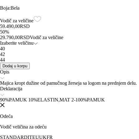
Boja
:
Bela
Vodič za veličine
59.490,00
RSD
50
%
29.790,00
RSD
Vodič za veličine
Izaberite veličinu
40
42
44
Dodaj u korpu
Opis
Majica kropt dužine od pamučnog žerseja sa logom na prednjem delu.
Deklaracija
90%PAMUK 10%ELASTIN,MAT 2-100%PAMUK
Odeća
Vodič veličina za odeću
STANDARD
IT
EU
UK
FR