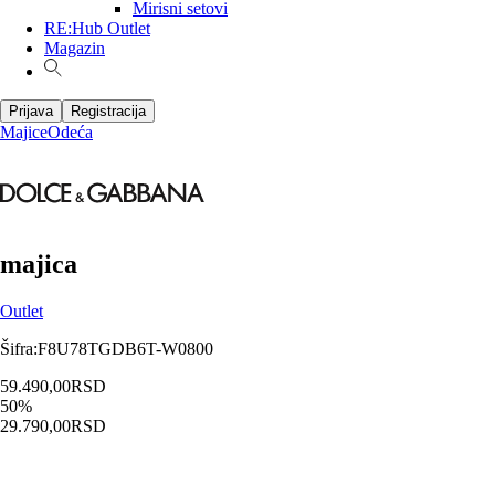
Mirisni setovi
RE:Hub Outlet
Magazin
Prijava
Registracija
Majice
Odeća
majica
Outlet
Šifra
:
F8U78TGDB6T-W0800
59.490,00
RSD
50
%
29.790,00
RSD