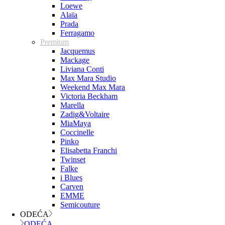
Loewe
Alaïa
Prada
Ferragamo
Premium
Jacquemus
Mackage
Liviana Conti
Max Mara Studio
Weekend Max Mara
Victoria Beckham
Marella
Zadig&Voltaire
MiaMaya
Coccinelle
Pinko
Elisabetta Franchi
Twinset
Falke
i Blues
Carven
EMME
Semicouture
ODEĆA
ODEĆA