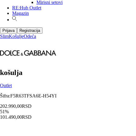
Mirisni setovi
RE:Hub Outlet
Magazin
Prijava
Registracija
Slim
Košulje
Odeća
košulja
Outlet
Šifra
:
F5R63TFSA6E-H54YI
202.990,00
RSD
51
%
101.490,00
RSD