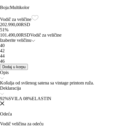
Boja
:
Multikolor
Vodič za veličine
202.990,00
RSD
51
%
101.490,00
RSD
Vodič za veličine
Izaberite veličinu
40
42
44
46
Dodaj u korpu
Opis
Košulja od svilenog satena sa vintage printom ruža.
Deklaracija
92%SVILA 08%ELASTIN
Odeća
Vodič veličina za odeću