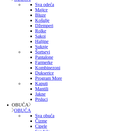
Sva odeća
Majice
Bluze
Košulje
Džemperi
Rolke
Sakoi
Haljine
Suknje
Šortsevi
Pantalone
Farmerke
Kombinezoni
Dukserice
Program More
Kaputi
Mantili
Jakne
Prsluci
OBUĆA
OBUĆA
Sva obuća
Čizme
Cipele