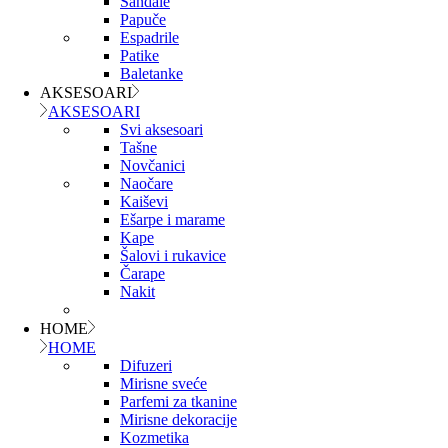
Sandale
Papuče
Espadrile
Patike
Baletanke
AKSESOARI
AKSESOARI
Svi aksesoari
Tašne
Novčanici
Naočare
Kaiševi
Ešarpe i marame
Kape
Šalovi i rukavice
Čarape
Nakit
HOME
HOME
Difuzeri
Mirisne sveće
Parfemi za tkanine
Mirisne dekoracije
Kozmetika