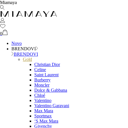
Miamaya
0
Novo
BRENDOVI
BRENDOVI
Gold
Christian Dior
Celine
Saint Laurent
Burberry
Moncler
Dolce & Gabbana
Chloé
Valentino
Valentino Garavani
Max Mara
Sportmax
‘S Max Mara
Givenchy