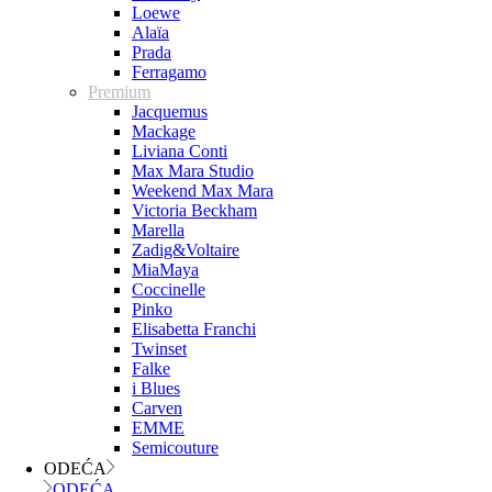
Loewe
Alaïa
Prada
Ferragamo
Premium
Jacquemus
Mackage
Liviana Conti
Max Mara Studio
Weekend Max Mara
Victoria Beckham
Marella
Zadig&Voltaire
MiaMaya
Coccinelle
Pinko
Elisabetta Franchi
Twinset
Falke
i Blues
Carven
EMME
Semicouture
ODEĆA
ODEĆA