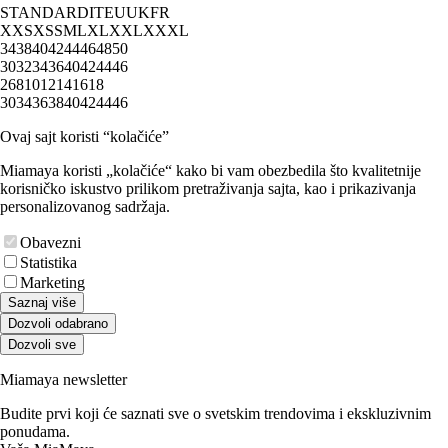
STANDARD
IT
EU
UK
FR
XXS
XS
S
M
L
XL
XXL
XXXL
34
38
40
42
44
46
48
50
30
32
34
36
40
42
44
46
2
6
8
10
12
14
16
18
30
34
36
38
40
42
44
46
Ovaj sajt koristi “kolačiće”
Miamaya koristi „kolačiće“ kako bi vam obezbedila što kvalitetnije
korisničko iskustvo prilikom pretraživanja sajta, kao i prikazivanja
personalizovanog sadržaja.
Obavezni
Statistika
Marketing
Saznaj više
Dozvoli odabrano
Dozvoli sve
Miamaya newsletter
Budite prvi koji će saznati sve o svetskim trendovima i ekskluzivnim
ponudama.