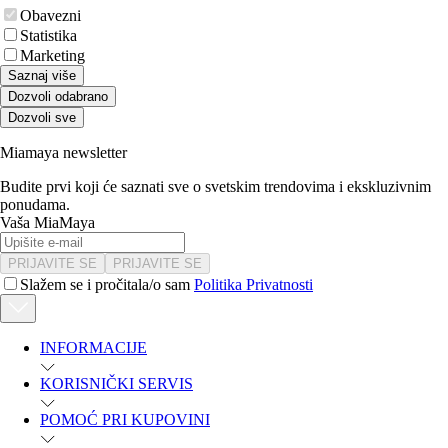
Obavezni
Statistika
Marketing
Saznaj više
Dozvoli odabrano
Dozvoli sve
Miamaya newsletter
Budite prvi koji će saznati sve o svetskim trendovima i ekskluzivnim
ponudama.
Vaša MiaMaya
PRIJAVITE SE
PRIJAVITE SE
Slažem se i pročitala/o sam
Politika Privatnosti
INFORMACIJE
KORISNIČKI SERVIS
POMOĆ PRI KUPOVINI