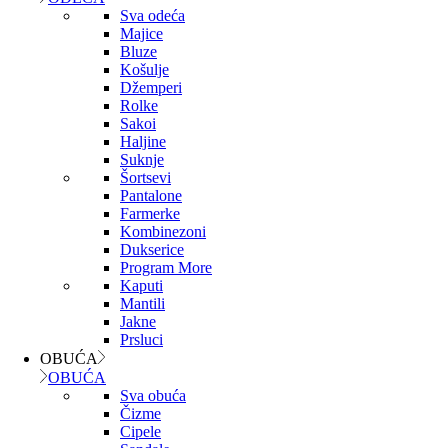
Sva odeća
Majice
Bluze
Košulje
Džemperi
Rolke
Sakoi
Haljine
Suknje
Šortsevi
Pantalone
Farmerke
Kombinezoni
Dukserice
Program More
Kaputi
Mantili
Jakne
Prsluci
OBUĆA
OBUĆA
Sva obuća
Čizme
Cipele