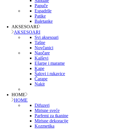
Sandale
Papuče
Espadrile
Patike
Baletanke
AKSESOARI
AKSESOARI
Svi aksesoari
Tašne
Novčanici
Naočare
Kaiševi
Ešarpe i marame
Kape
Šalovi i rukavice
Čarape
Nakit
HOME
HOME
Difuzeri
Mirisne sveće
Parfemi za tkanine
Mirisne dekoracije
Kozmetika