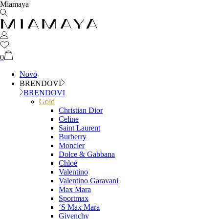
Miamaya
0
Novo
BRENDOVI
BRENDOVI
Gold
Christian Dior
Celine
Saint Laurent
Burberry
Moncler
Dolce & Gabbana
Chloé
Valentino
Valentino Garavani
Max Mara
Sportmax
‘S Max Mara
Givenchy