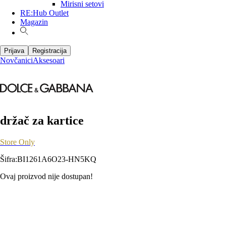
Mirisni setovi
RE:Hub Outlet
Magazin
Prijava
Registracija
Novčanici
Aksesoari
držač za kartice
Store Only
Šifra
:
BI1261A6O23-HN5KQ
Ovaj proizvod nije dostupan!