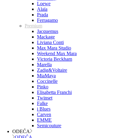
Loewe
Alaïa
Prada
Ferragamo
Premium
Jacquemus
Mackage
Liviana Conti
Max Mara Studio
Weekend Max Mara
Victoria Beckham
Marella
Zadig&Voltaire
MiaMaya
Coccinelle
Pinko
Elisabetta Franchi
Twinset
Falke
i Blues
Carven
EMME
Semicouture
ODEĆA
ODEĆA