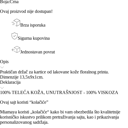
Boja
:
Crna
Ovaj proizvod nije dostupan!
Brza isporuka
Sigurna kupovina
Jednostavan povrat
Opis
Praktičan držač za kartice od lakovane kože floralnog printa.
Dimenzije 13,5x9x1cm.
Deklaracija
100% TELEĆA KOŽA, UNUTRAŠNJOST - 100% VISKOZA
Ovaj sajt koristi “kolačiće”
Miamaya koristi „kolačiće“ kako bi vam obezbedila što kvalitetnije
korisničko iskustvo prilikom pretraživanja sajta, kao i prikazivanja
personalizovanog sadržaja.