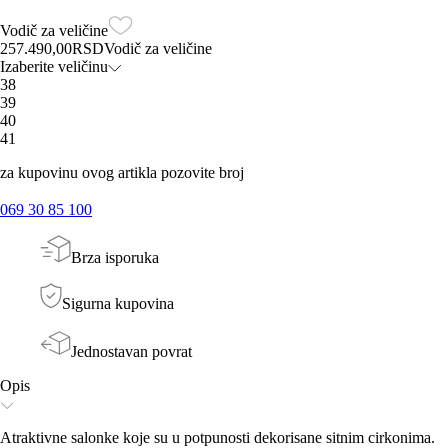
Vodič za veličine
257.490,00
RSD
Vodič za veličine
Izaberite veličinu
38
39
40
41
za kupovinu ovog artikla pozovite broj
069 30 85 100
Brza isporuka
Sigurna kupovina
Jednostavan povrat
Opis
Atraktivne salonke koje su u potpunosti dekorisane sitnim cirkonima.