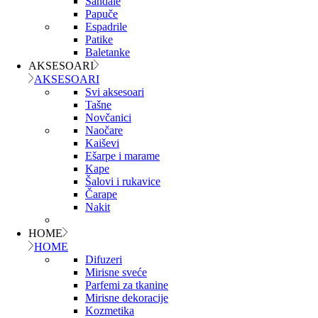
Sandale
Papuče
Espadrile
Patike
Baletanke
AKSESOARI
AKSESOARI
Svi aksesoari
Tašne
Novčanici
Naočare
Kaiševi
Ešarpe i marame
Kape
Šalovi i rukavice
Čarape
Nakit
HOME
HOME
Difuzeri
Mirisne sveće
Parfemi za tkanine
Mirisne dekoracije
Kozmetika