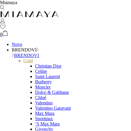
Miamaya
0
Novo
BRENDOVI
BRENDOVI
Gold
Christian Dior
Celine
Saint Laurent
Burberry
Moncler
Dolce & Gabbana
Chloé
Valentino
Valentino Garavani
Max Mara
Sportmax
‘S Max Mara
Givenchy