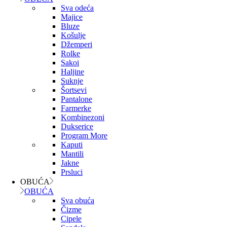
Sva odeća
Majice
Bluze
Košulje
Džemperi
Rolke
Sakoi
Haljine
Suknje
Šortsevi
Pantalone
Farmerke
Kombinezoni
Dukserice
Program More
Kaputi
Mantili
Jakne
Prsluci
OBUĆA
OBUĆA
Sva obuća
Čizme
Cipele