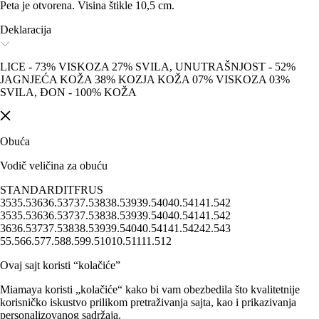
Peta je otvorena. Visina štikle 10,5 cm.
Deklaracija
LICE - 73% VISKOZA 27% SVILA, UNUTRAŠNJOST - 52%
JAGNJEĆA KOŽA 38% KOZJA KOŽA 07% VISKOZA 03%
SVILA, ĐON - 100% KOŽA
Obuća
Vodič veličina za obuću
STANDARD
IT
FR
US
35
35.5
36
36.5
37
37.5
38
38.5
39
39.5
40
40.5
41
41.5
42
35
35.5
36
36.5
37
37.5
38
38.5
39
39.5
40
40.5
41
41.5
42
36
36.5
37
37.5
38
38.5
39
39.5
40
40.5
41
41.5
42
42.5
43
5
5.5
6
6.5
7
7.5
8
8.5
9
9.5
10
10.5
11
11.5
12
Ovaj sajt koristi “kolačiće”
Miamaya koristi „kolačiće“ kako bi vam obezbedila što kvalitetnije
korisničko iskustvo prilikom pretraživanja sajta, kao i prikazivanja
personalizovanog sadržaja.