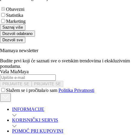
Obavezni
Statistika
Marketing
Saznaj više
Dozvoli odabrano
Dozvoli sve
Miamaya newsletter
Budite prvi koji će saznati sve o svetskim trendovima i ekskluzivnim
ponudama.
Vaša MiaMaya
PRIJAVITE SE
PRIJAVITE SE
Slažem se i pročitala/o sam
Politika Privatnosti
INFORMACIJE
KORISNIČKI SERVIS
POMOĆ PRI KUPOVINI