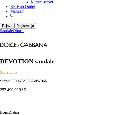
Mirisni setovi
RE:Hub Outlet
Magazin
Prijava
Registracija
Sandale
Obuća
DEVOTION sandale
Store Only
Šifra
:
CG0967AJ567-8W066
257.490,00
RSD
Boja
:
Zlatna