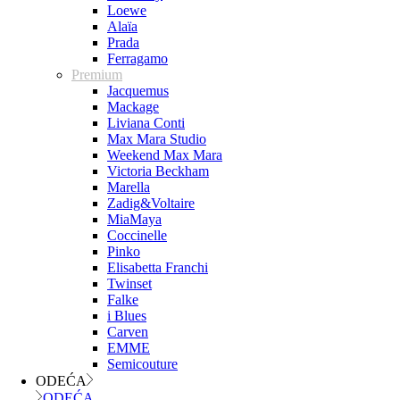
Loewe
Alaïa
Prada
Ferragamo
Premium
Jacquemus
Mackage
Liviana Conti
Max Mara Studio
Weekend Max Mara
Victoria Beckham
Marella
Zadig&Voltaire
MiaMaya
Coccinelle
Pinko
Elisabetta Franchi
Twinset
Falke
i Blues
Carven
EMME
Semicouture
ODEĆA
ODEĆA