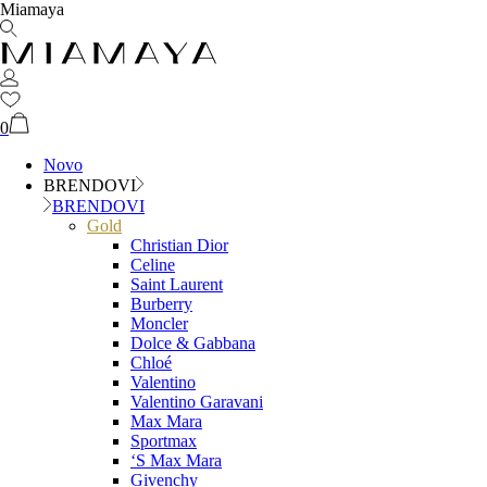
Miamaya
0
Novo
BRENDOVI
BRENDOVI
Gold
Christian Dior
Celine
Saint Laurent
Burberry
Moncler
Dolce & Gabbana
Chloé
Valentino
Valentino Garavani
Max Mara
Sportmax
‘S Max Mara
Givenchy