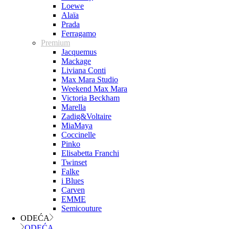
Loewe
Alaïa
Prada
Ferragamo
Premium
Jacquemus
Mackage
Liviana Conti
Max Mara Studio
Weekend Max Mara
Victoria Beckham
Marella
Zadig&Voltaire
MiaMaya
Coccinelle
Pinko
Elisabetta Franchi
Twinset
Falke
i Blues
Carven
EMME
Semicouture
ODEĆA
ODEĆA