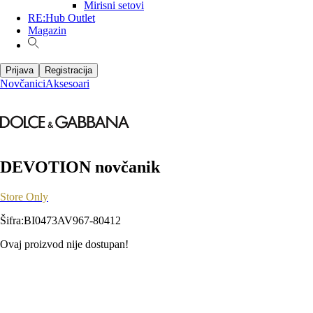
Mirisni setovi
RE:Hub Outlet
Magazin
Prijava
Registracija
Novčanici
Aksesoari
DEVOTION novčanik
Store Only
Šifra
:
BI0473AV967-80412
Ovaj proizvod nije dostupan!