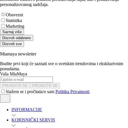
personalizovanog sadržaja.
Obavezni
Statistika
Marketing
Saznaj više
Dozvoli odabrano
Dozvoli sve
Miamaya newsletter
Budite prvi koji će saznati sve o svetskim trendovima i ekskluzivnim
ponudama.
Vaša MiaMaya
PRIJAVITE SE
PRIJAVITE SE
Slažem se i pročitala/o sam
Politika Privatnosti
INFORMACIJE
KORISNIČKI SERVIS