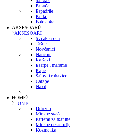
Sandale
Papuče
Espadrile
Patike
Baletanke
AKSESOARI
AKSESOARI
Svi aksesoari
Tašne
Novčanici
Naočare
Kaiševi
Ešarpe i marame
Kape
Šalovi i rukavice
Čarape
Nakit
HOME
HOME
Difuzeri
Mirisne sveće
Parfemi za tkanine
Mirisne dekoracije
Kozmetika