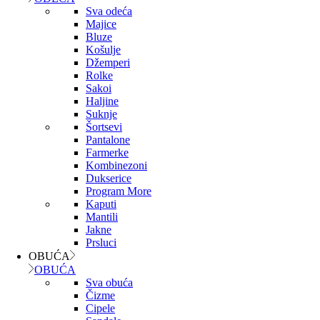
Sva odeća
Majice
Bluze
Košulje
Džemperi
Rolke
Sakoi
Haljine
Suknje
Šortsevi
Pantalone
Farmerke
Kombinezoni
Dukserice
Program More
Kaputi
Mantili
Jakne
Prsluci
OBUĆA
OBUĆA
Sva obuća
Čizme
Cipele