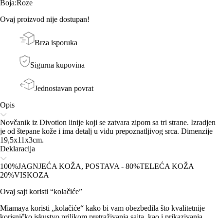
Boja
:
Roze
Ovaj proizvod nije dostupan!
Brza isporuka
Sigurna kupovina
Jednostavan povrat
Opis
Novčanik iz Divotion linije koji se zatvara zipom sa tri strane. Izradjen
je od štepane kože i ima detalj u vidu prepoznatljivog srca. Dimenzije
19,5x11x3cm.
Deklaracija
100%JAGNJEĆA KOŽA, POSTAVA - 80%TELEĆA KOŽA
20%VISKOZA
Ovaj sajt koristi “kolačiće”
Miamaya koristi „kolačiće“ kako bi vam obezbedila što kvalitetnije
korisničko iskustvo prilikom pretraživanja sajta, kao i prikazivanja