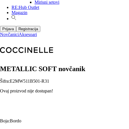
Mirisni setovi
RE:Hub Outlet
Magazin
Prijava
Registracija
Novčanici
Aksesoari
METALLIC SOFT novčanik
Šifra
:
E2MW511B501-R31
Ovaj proizvod nije dostupan!
Boja
:
Bordo