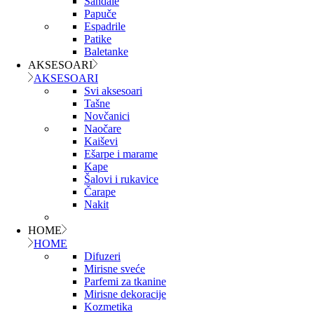
Sandale
Papuče
Espadrile
Patike
Baletanke
AKSESOARI
AKSESOARI
Svi aksesoari
Tašne
Novčanici
Naočare
Kaiševi
Ešarpe i marame
Kape
Šalovi i rukavice
Čarape
Nakit
HOME
HOME
Difuzeri
Mirisne sveće
Parfemi za tkanine
Mirisne dekoracije
Kozmetika