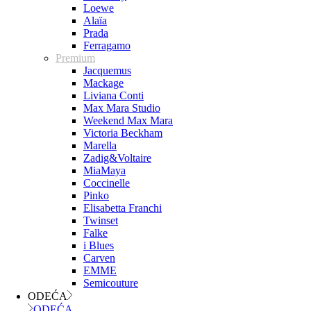
Loewe
Alaïa
Prada
Ferragamo
Premium
Jacquemus
Mackage
Liviana Conti
Max Mara Studio
Weekend Max Mara
Victoria Beckham
Marella
Zadig&Voltaire
MiaMaya
Coccinelle
Pinko
Elisabetta Franchi
Twinset
Falke
i Blues
Carven
EMME
Semicouture
ODEĆA
ODEĆA