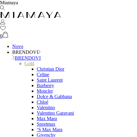
Miamaya
0
Novo
BRENDOVI
BRENDOVI
Gold
Christian Dior
Celine
Saint Laurent
Burberry
Moncler
Dolce & Gabbana
Chloé
Valentino
Valentino Garavani
Max Mara
Sportmax
‘S Max Mara
Givenchy