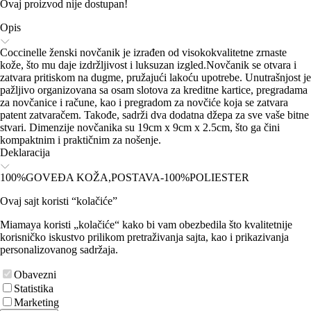
Ovaj proizvod nije dostupan!
Opis
Coccinelle ženski novčanik je izrađen od visokokvalitetne zrnaste
kože, što mu daje izdržljivost i luksuzan izgled.Novčanik se otvara i
zatvara pritiskom na dugme, pružajući lakoću upotrebe. Unutrašnjost je
pažljivo organizovana sa osam slotova za kreditne kartice, pregradama
za novčanice i račune, kao i pregradom za novčiće koja se zatvara
patent zatvaračem. Takođe, sadrži dva dodatna džepa za sve vaše bitne
stvari. Dimenzije novčanika su 19cm x 9cm x 2.5cm, što ga čini
kompaktnim i praktičnim za nošenje.
Deklaracija
100%GOVEĐA KOŽA,POSTAVA-100%POLIESTER
Ovaj sajt koristi “kolačiće”
Miamaya koristi „kolačiće“ kako bi vam obezbedila što kvalitetnije
korisničko iskustvo prilikom pretraživanja sajta, kao i prikazivanja
personalizovanog sadržaja.
Obavezni
Statistika
Marketing