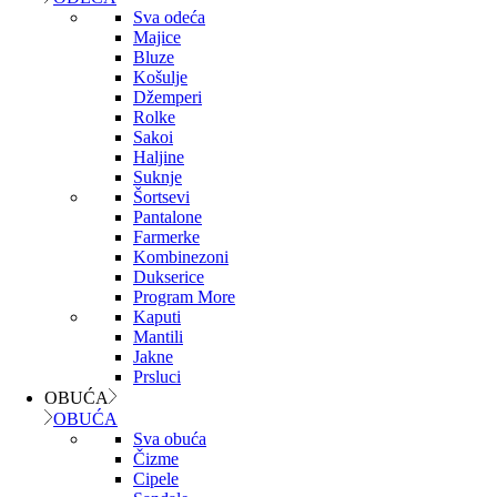
Sva odeća
Majice
Bluze
Košulje
Džemperi
Rolke
Sakoi
Haljine
Suknje
Šortsevi
Pantalone
Farmerke
Kombinezoni
Dukserice
Program More
Kaputi
Mantili
Jakne
Prsluci
OBUĆA
OBUĆA
Sva obuća
Čizme
Cipele