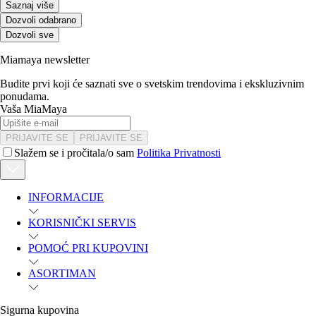
Saznaj više
Dozvoli odabrano
Dozvoli sve
Miamaya newsletter
Budite prvi koji će saznati sve o svetskim trendovima i ekskluzivnim
ponudama.
Vaša MiaMaya
PRIJAVITE SE
PRIJAVITE SE
Slažem se i pročitala/o sam
Politika Privatnosti
INFORMACIJE
KORISNIČKI SERVIS
POMOĆ PRI KUPOVINI
ASORTIMAN
Sigurna kupovina