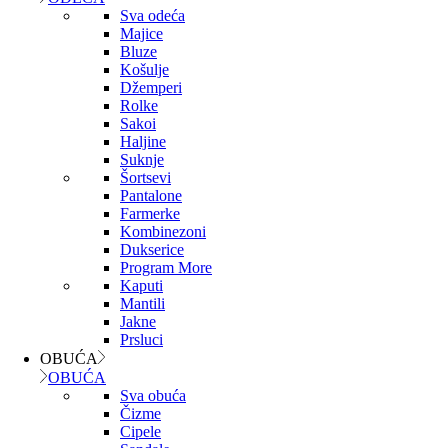
Sva odeća
Majice
Bluze
Košulje
Džemperi
Rolke
Sakoi
Haljine
Suknje
Šortsevi
Pantalone
Farmerke
Kombinezoni
Dukserice
Program More
Kaputi
Mantili
Jakne
Prsluci
OBUĆA
OBUĆA
Sva obuća
Čizme
Cipele