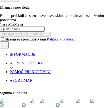
Miamaya newsletter
Budite prvi koji će saznati sve o svetskim trendovima i ekskluzivnim
ponudama.
Vaša MiaMaya
PRIJAVITE SE
PRIJAVITE SE
Slažem se i pročitala/o sam
Politika Privatnosti
INFORMACIJE
KORISNIČKI SERVIS
POMOĆ PRI KUPOVINI
ASORTIMAN
Sigurna kupovina