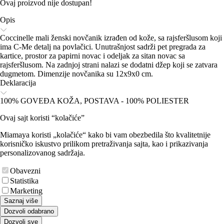
Ovaj proizvod nije dostupan!
Opis
Coccinelle mali ženski novčanik izrađen od kože, sa rajsferšlusom koji
ima C-Me detalj na povlačici. Unutrašnjost sadrži pet pregrada za
kartice, prostor za papirni novac i odeljak za sitan novac sa
rajsferšlusom. Na zadnjoj strani nalazi se dodatni džep koji se zatvara
dugmetom. Dimenzije novčanika su 12x9x0 cm.
Deklaracija
100% GOVEĐA KOŽA, POSTAVA - 100% POLIESTER
Ovaj sajt koristi “kolačiće”
Miamaya koristi „kolačiće“ kako bi vam obezbedila što kvalitetnije
korisničko iskustvo prilikom pretraživanja sajta, kao i prikazivanja
personalizovanog sadržaja.
Obavezni
Statistika
Marketing
Saznaj više
Dozvoli odabrano
Dozvoli sve