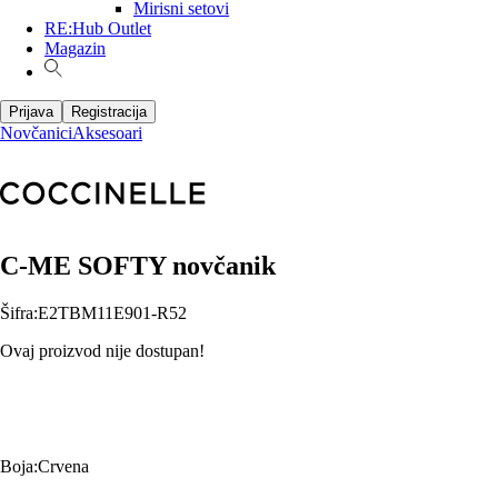
Mirisni setovi
RE:Hub Outlet
Magazin
Prijava
Registracija
Novčanici
Aksesoari
C-ME SOFTY novčanik
Šifra
:
E2TBM11E901-R52
Ovaj proizvod nije dostupan!
Boja
:
Crvena