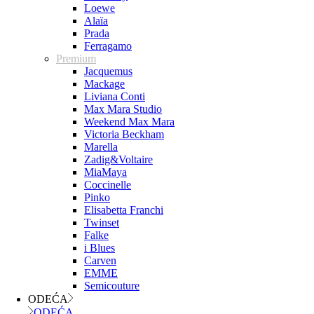
Loewe
Alaïa
Prada
Ferragamo
Premium
Jacquemus
Mackage
Liviana Conti
Max Mara Studio
Weekend Max Mara
Victoria Beckham
Marella
Zadig&Voltaire
MiaMaya
Coccinelle
Pinko
Elisabetta Franchi
Twinset
Falke
i Blues
Carven
EMME
Semicouture
ODEĆA
ODEĆA