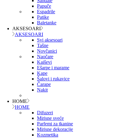
Sandale
Papuče
Espadrile
Patike
Baletanke
AKSESOARI
AKSESOARI
Svi aksesoari
Tašne
Novčanici
Naočare
Kaiševi
Ešarpe i marame
Kape
Šalovi i rukavice
Čarape
Nakit
HOME
HOME
Difuzeri
Mirisne sveće
Parfemi za tkanine
Mirisne dekoracije
Kozmetika