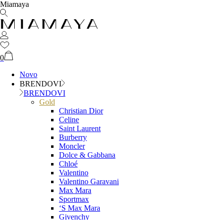
Miamaya
0
Novo
BRENDOVI
BRENDOVI
Gold
Christian Dior
Celine
Saint Laurent
Burberry
Moncler
Dolce & Gabbana
Chloé
Valentino
Valentino Garavani
Max Mara
Sportmax
‘S Max Mara
Givenchy