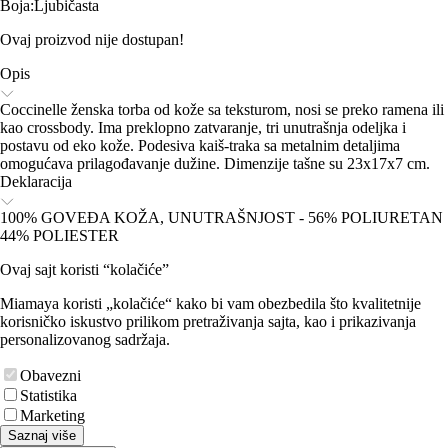
Boja
:
Ljubičasta
Ovaj proizvod nije dostupan!
Opis
Coccinelle ženska torba od kože sa teksturom, nosi se preko ramena ili
kao crossbody. Ima preklopno zatvaranje, tri unutrašnja odeljka i
postavu od eko kože. Podesiva kaiš-traka sa metalnim detaljima
omogućava prilagođavanje dužine. Dimenzije tašne su 23x17x7 cm.
Deklaracija
100% GOVEĐA KOŽA, UNUTRAŠNJOST - 56% POLIURETAN
44% POLIESTER
Ovaj sajt koristi “kolačiće”
Miamaya koristi „kolačiće“ kako bi vam obezbedila što kvalitetnije
korisničko iskustvo prilikom pretraživanja sajta, kao i prikazivanja
personalizovanog sadržaja.
Obavezni
Statistika
Marketing
Saznaj više