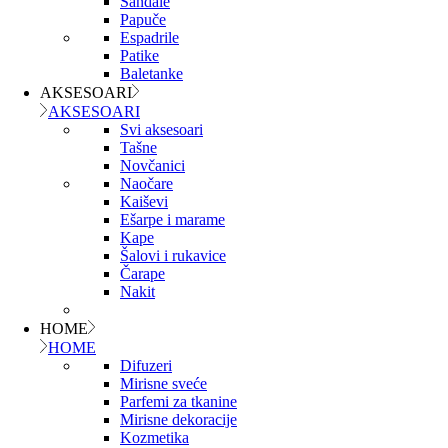
Sandale
Papuče
Espadrile
Patike
Baletanke
AKSESOARI
AKSESOARI
Svi aksesoari
Tašne
Novčanici
Naočare
Kaiševi
Ešarpe i marame
Kape
Šalovi i rukavice
Čarape
Nakit
HOME
HOME
Difuzeri
Mirisne sveće
Parfemi za tkanine
Mirisne dekoracije
Kozmetika