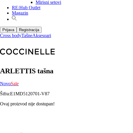
Mirisni setovi
RE:Hub Outlet
Magazin
Prijava
Registracija
Cross body
Tašne
Aksesoari
ARLETTIS tašna
Novo
Sale
Šifra
:
E1MD5120701-V87
Ovaj proizvod nije dostupan!