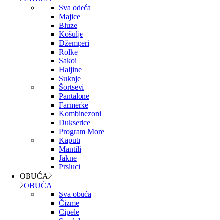
Sva odeća
Majice
Bluze
Košulje
Džemperi
Rolke
Sakoi
Haljine
Suknje
Šortsevi
Pantalone
Farmerke
Kombinezoni
Dukserice
Program More
Kaputi
Mantili
Jakne
Prsluci
OBUĆA
OBUĆA
Sva obuća
Čizme
Cipele