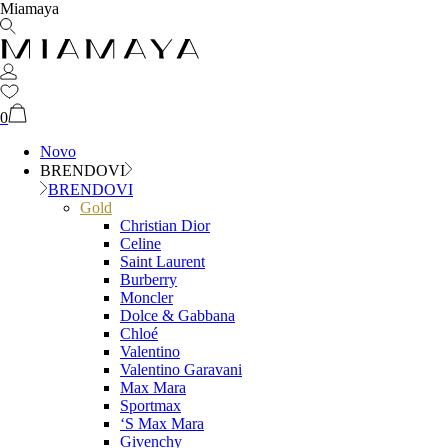
Miamaya
0
Novo
BRENDOVI
BRENDOVI
Gold
Christian Dior
Celine
Saint Laurent
Burberry
Moncler
Dolce & Gabbana
Chloé
Valentino
Valentino Garavani
Max Mara
Sportmax
‘S Max Mara
Givenchy