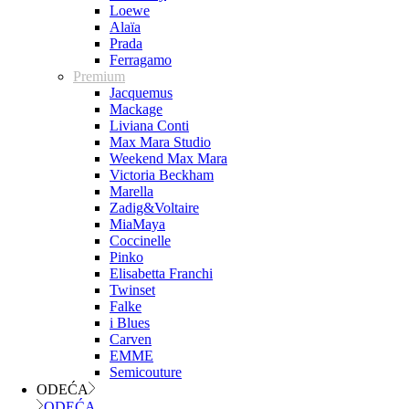
Loewe
Alaïa
Prada
Ferragamo
Premium
Jacquemus
Mackage
Liviana Conti
Max Mara Studio
Weekend Max Mara
Victoria Beckham
Marella
Zadig&Voltaire
MiaMaya
Coccinelle
Pinko
Elisabetta Franchi
Twinset
Falke
i Blues
Carven
EMME
Semicouture
ODEĆA
ODEĆA