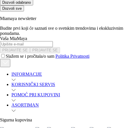
Dozvoli odabrano
Dozvoli sve
Miamaya newsletter
Budite prvi koji će saznati sve o svetskim trendovima i ekskluzivnim
ponudama.
Vaša MiaMaya
PRIJAVITE SE
PRIJAVITE SE
Slažem se i pročitala/o sam
Politika Privatnosti
INFORMACIJE
KORISNIČKI SERVIS
POMOĆ PRI KUPOVINI
ASORTIMAN
Sigurna kupovina