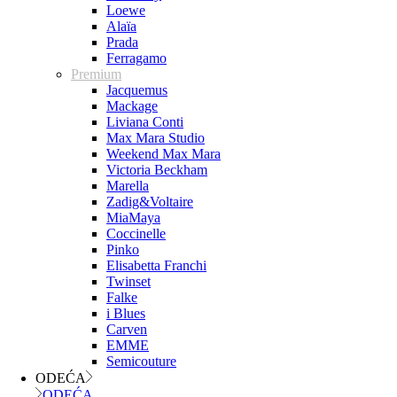
Loewe
Alaïa
Prada
Ferragamo
Premium
Jacquemus
Mackage
Liviana Conti
Max Mara Studio
Weekend Max Mara
Victoria Beckham
Marella
Zadig&Voltaire
MiaMaya
Coccinelle
Pinko
Elisabetta Franchi
Twinset
Falke
i Blues
Carven
EMME
Semicouture
ODEĆA
ODEĆA