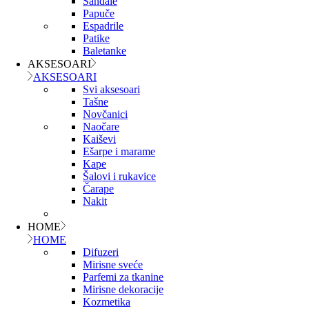
Sandale
Papuče
Espadrile
Patike
Baletanke
AKSESOARI
AKSESOARI
Svi aksesoari
Tašne
Novčanici
Naočare
Kaiševi
Ešarpe i marame
Kape
Šalovi i rukavice
Čarape
Nakit
HOME
HOME
Difuzeri
Mirisne sveće
Parfemi za tkanine
Mirisne dekoracije
Kozmetika