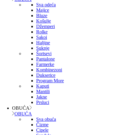
Sva odeća
Majice
Bluze
Košulje
Džemperi
Rolke
Sakoi
Haljine
Suknje
Šortsevi
Pantalone
Farmerke
Kombinezoni
Dukserice
Program More
Kaputi
Mantili
Jakne
Prsluci
OBUĆA
OBUĆA
Sva obuća
Čizme
Cipele