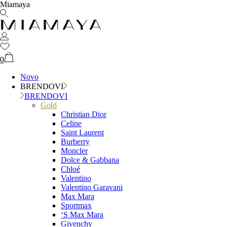
Miamaya
0
Novo
BRENDOVI
BRENDOVI
Gold
Christian Dior
Celine
Saint Laurent
Burberry
Moncler
Dolce & Gabbana
Chloé
Valentino
Valentino Garavani
Max Mara
Sportmax
‘S Max Mara
Givenchy