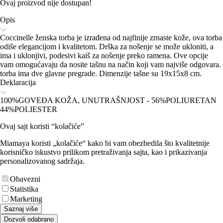
Ovaj proizvod nije dostupan!
Opis
Coccinelle ženska torba je izrađena od najfinije zrnaste kože, ova torba
odiše elegancijom i kvalitetom. Drška za nošenje se može ukloniti, a
ima i uklonjivi, podesivi kaiš za nošenje preko ramena. Ove opcije
vam omogućavaju da nosite tašnu na način koji vam najviše odgovara.
torba ima dve glavne pregrade. Dimenzije tašne su 19x15x8 cm.
Deklaracija
100%GOVEĐA KOŽA, UNUTRAŠNJOST - 56%POLIURETAN
44%POLIESTER
Ovaj sajt koristi “kolačiće”
Miamaya koristi „kolačiće“ kako bi vam obezbedila što kvalitetnije
korisničko iskustvo prilikom pretraživanja sajta, kao i prikazivanja
personalizovanog sadržaja.
Obavezni
Statistika
Marketing
Saznaj više
Dozvoli odabrano