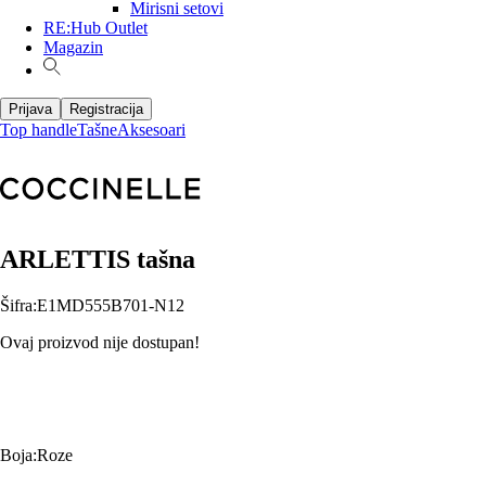
Mirisni setovi
RE:Hub Outlet
Magazin
Prijava
Registracija
Top handle
Tašne
Aksesoari
ARLETTIS tašna
Šifra
:
E1MD555B701-N12
Ovaj proizvod nije dostupan!
Boja
:
Roze