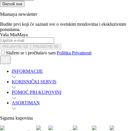
Dozvoli sve
Miamaya newsletter
Budite prvi koji će saznati sve o svetskim trendovima i ekskluzivnim
ponudama.
Vaša MiaMaya
PRIJAVITE SE
PRIJAVITE SE
Slažem se i pročitala/o sam
Politika Privatnosti
INFORMACIJE
KORISNIČKI SERVIS
POMOĆ PRI KUPOVINI
ASORTIMAN
Sigurna kupovina