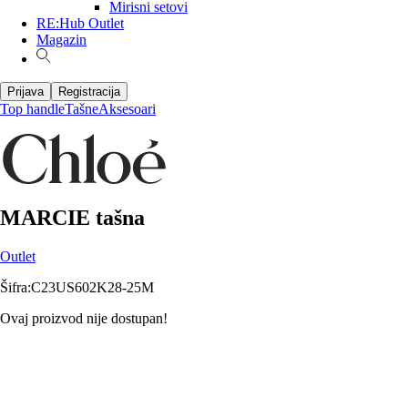
Mirisni setovi
RE:Hub Outlet
Magazin
Prijava
Registracija
Top handle
Tašne
Aksesoari
MARCIE tašna
Outlet
Šifra
:
C23US602K28-25M
Ovaj proizvod nije dostupan!