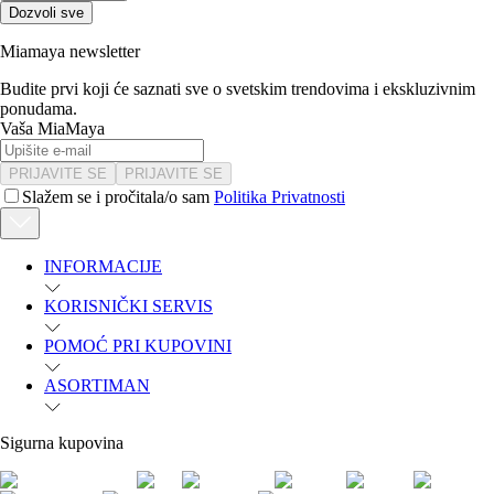
Dozvoli sve
Miamaya newsletter
Budite prvi koji će saznati sve o svetskim trendovima i ekskluzivnim
ponudama.
Vaša MiaMaya
PRIJAVITE SE
PRIJAVITE SE
Slažem se i pročitala/o sam
Politika Privatnosti
INFORMACIJE
KORISNIČKI SERVIS
POMOĆ PRI KUPOVINI
ASORTIMAN
Sigurna kupovina