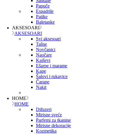
Sandale
Papuče
Espadrile
Patike
Baletanke
AKSESOARI
AKSESOARI
Svi aksesoari
Tašne
Novčanici
Naočare
Kaiševi
Ešarpe i marame
Kape
Šalovi i rukavice
Čarape
Nakit
HOME
HOME
Difuzeri
Mirisne sveće
Parfemi za tkanine
Mirisne dekoracije
Kozmetika