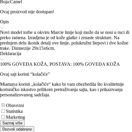
Boja
:
Camel
Ovaj proizvod nije dostupan!
Opis
Novi model torbe u okviru Marcie linije koji može da se nosi u ruci ili
preko ramena. Izradjena je od kože glatke i zrnaste strukture. Na
prednjem delu ikonik detalj ove linije, polukružni štepovi i dve kožne
trake. Dimnezije 29x15x6cm.
Deklaracija
100% GOVEĐA KOŽA, POSTAVA: 100% GOVEĐA KOŽA
Ovaj sajt koristi “kolačiće”
Miamaya koristi „kolačiće“ kako bi vam obezbedila što kvalitetnije
korisničko iskustvo prilikom pretraživanja sajta, kao i prikazivanja
personalizovanog sadržaja.
Obavezni
Statistika
Marketing
Saznaj više
Dozvoli odabrano