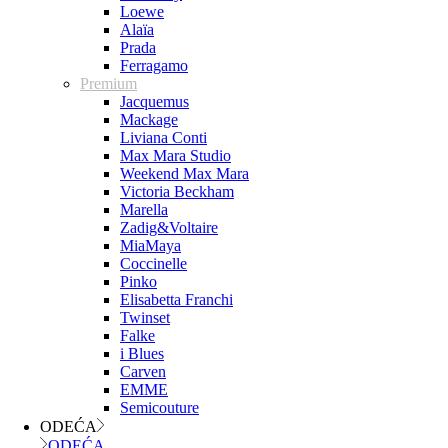
Loewe
Alaïa
Prada
Ferragamo
Premium
Jacquemus
Mackage
Liviana Conti
Max Mara Studio
Weekend Max Mara
Victoria Beckham
Marella
Zadig&Voltaire
MiaMaya
Coccinelle
Pinko
Elisabetta Franchi
Twinset
Falke
i Blues
Carven
EMME
Semicouture
ODEĆA
ODEĆA