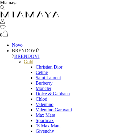
Miamaya
0
Novo
BRENDOVI
BRENDOVI
Gold
Christian Dior
Celine
Saint Laurent
Burberry
Moncler
Dolce & Gabbana
Chloé
Valentino
Valentino Garavani
Max Mara
Sportmax
‘S Max Mara
Givenchy