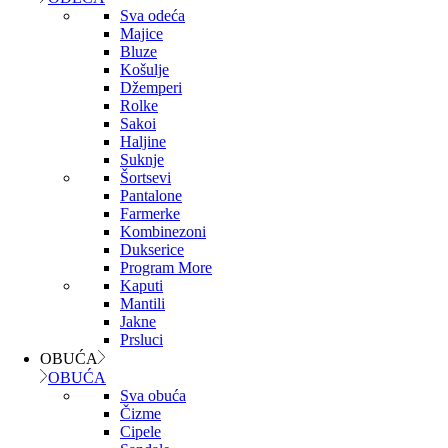
Sva odeća
Majice
Bluze
Košulje
Džemperi
Rolke
Sakoi
Haljine
Suknje
Šortsevi
Pantalone
Farmerke
Kombinezoni
Dukserice
Program More
Kaputi
Mantili
Jakne
Prsluci
OBUĆA
OBUĆA
Sva obuća
Čizme
Cipele