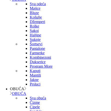
Sva odeća
Majice
Bluze
Košulje
Džemperi
Rolke
Sakoi
Haljine
Suknje
Šortsevi
Pantalone
Farmerke
Kombinezoni
Dukserice
Program More
Kaputi
Mantili
Jakne
Prsluci
OBUĆA
OBUĆA
Sva obuća
Čizme
Cipele