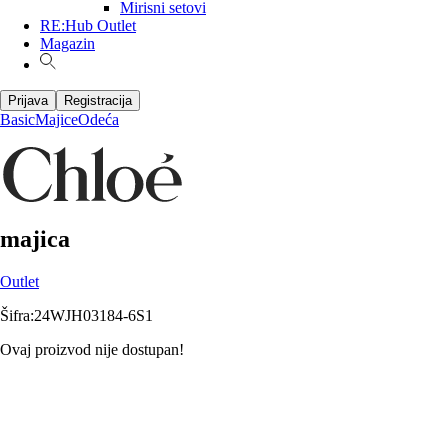
Mirisni setovi
RE:Hub Outlet
Magazin
Prijava
Registracija
Basic
Majice
Odeća
majica
Outlet
Šifra
:
24WJH03184-6S1
Ovaj proizvod nije dostupan!