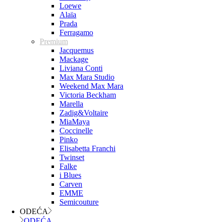
Loewe
Alaïa
Prada
Ferragamo
Premium
Jacquemus
Mackage
Liviana Conti
Max Mara Studio
Weekend Max Mara
Victoria Beckham
Marella
Zadig&Voltaire
MiaMaya
Coccinelle
Pinko
Elisabetta Franchi
Twinset
Falke
i Blues
Carven
EMME
Semicouture
ODEĆA
ODEĆA