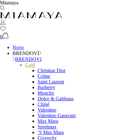
Miamaya
0
Novo
BRENDOVI
BRENDOVI
Gold
Christian Dior
Celine
Saint Laurent
Burberry
Moncler
Dolce & Gabbana
Chloé
Valentino
Valentino Garavani
Max Mara
Sportmax
‘S Max Mara
Givenchy