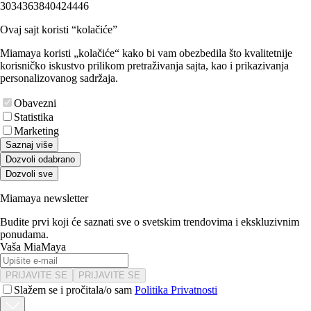
30
34
36
38
40
42
44
46
Ovaj sajt koristi “kolačiće”
Miamaya koristi „kolačiće“ kako bi vam obezbedila što kvalitetnije
korisničko iskustvo prilikom pretraživanja sajta, kao i prikazivanja
personalizovanog sadržaja.
Obavezni
Statistika
Marketing
Saznaj više
Dozvoli odabrano
Dozvoli sve
Miamaya newsletter
Budite prvi koji će saznati sve o svetskim trendovima i ekskluzivnim
ponudama.
Vaša MiaMaya
PRIJAVITE SE
PRIJAVITE SE
Slažem se i pročitala/o sam
Politika Privatnosti