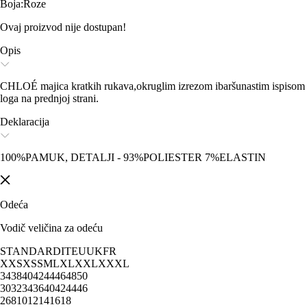
Boja
:
Roze
Ovaj proizvod nije dostupan!
Opis
CHLOÉ majica kratkih rukava,okruglim izrezom ibaršunastim ispisom
loga na prednjoj strani.
Deklaracija
100%PAMUK, DETALJI - 93%POLIESTER 7%ELASTIN
Odeća
Vodič veličina za odeću
STANDARD
IT
EU
UK
FR
XXS
XS
S
M
L
XL
XXL
XXXL
34
38
40
42
44
46
48
50
30
32
34
36
40
42
44
46
2
6
8
10
12
14
16
18