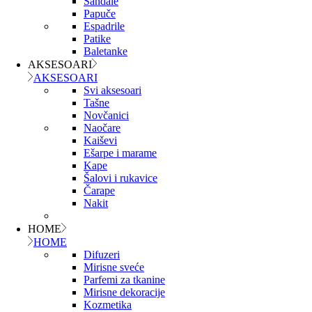
Sandale
Papuče
Espadrile
Patike
Baletanke
AKSESOARI
AKSESOARI
Svi aksesoari
Tašne
Novčanici
Naočare
Kaiševi
Ešarpe i marame
Kape
Šalovi i rukavice
Čarape
Nakit
HOME
HOME
Difuzeri
Mirisne sveće
Parfemi za tkanine
Mirisne dekoracije
Kozmetika