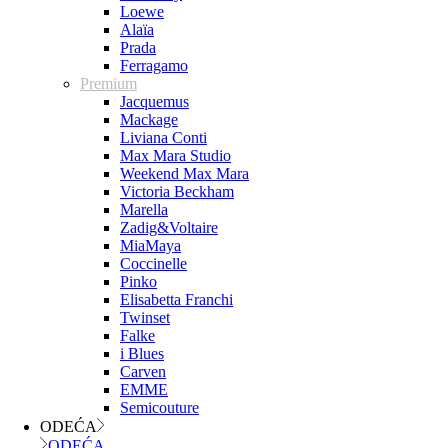
Loewe
Alaïa
Prada
Ferragamo
Premium
Jacquemus
Mackage
Liviana Conti
Max Mara Studio
Weekend Max Mara
Victoria Beckham
Marella
Zadig&Voltaire
MiaMaya
Coccinelle
Pinko
Elisabetta Franchi
Twinset
Falke
i Blues
Carven
EMME
Semicouture
ODEĆA
ODEĆA