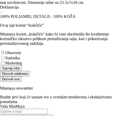
mat završnicom. Dimenzije tašne su 23.5x7x18 cm.
Deklaracija
100% POLIAMID, DETALJI - 100% KOŽA
Ovaj sajt koristi “kolačiće”
Miamaya koristi „kolačiće“ kako bi vam obezbedila što kvalitetnije
korisničko iskustvo prilikom pretraživanja sajta, kao i prikazivanja
personalizovanog sadržaja.
Obavezni
Statistika
Marketing
Saznaj više
Dozvoli odabrano
Dozvoli sve
Miamaya newsletter
Budite prvi koji će saznati sve o svetskim trendovima i ekskluzivnim
ponudama.
Vaša MiaMaya