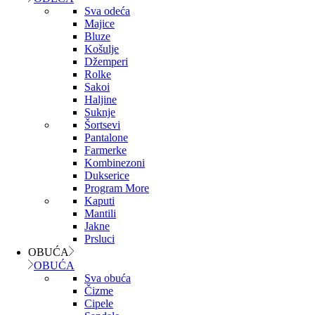
Sva odeća
Majice
Bluze
Košulje
Džemperi
Rolke
Sakoi
Haljine
Suknje
Šortsevi
Pantalone
Farmerke
Kombinezoni
Dukserice
Program More
Kaputi
Mantili
Jakne
Prsluci
OBUĆA
OBUĆA
Sva obuća
Čizme
Cipele