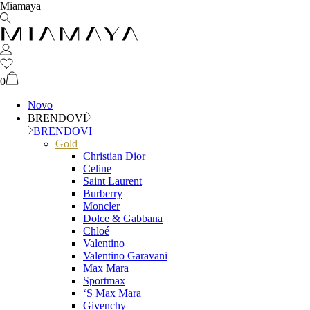
Miamaya
0
Novo
BRENDOVI
BRENDOVI
Gold
Christian Dior
Celine
Saint Laurent
Burberry
Moncler
Dolce & Gabbana
Chloé
Valentino
Valentino Garavani
Max Mara
Sportmax
‘S Max Mara
Givenchy