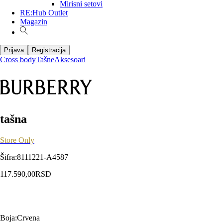
Mirisni setovi
RE:Hub Outlet
Magazin
Prijava
Registracija
Cross body
Tašne
Aksesoari
tašna
Store Only
Šifra
:
8111221-A4587
117.590,00
RSD
Boja
:
Crvena