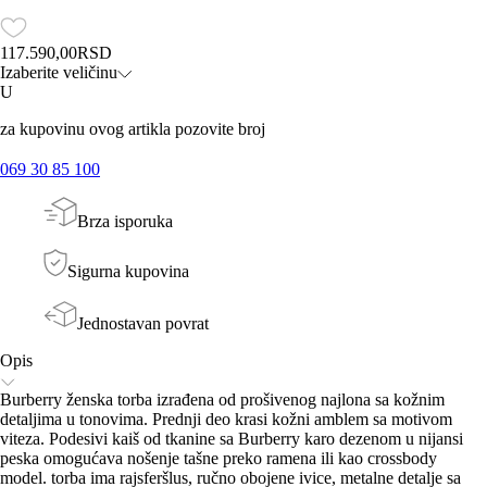
117.590,00
RSD
Izaberite veličinu
U
za kupovinu ovog artikla pozovite broj
069 30 85 100
Brza isporuka
Sigurna kupovina
Jednostavan povrat
Opis
Burberry ženska torba izrađena od prošivenog najlona sa kožnim
detaljima u tonovima. Prednji deo krasi kožni amblem sa motivom
viteza. Podesivi kaiš od tkanine sa Burberry karo dezenom u nijansi
peska omogućava nošenje tašne preko ramena ili kao crossbody
model. torba ima rajsferšlus, ručno obojene ivice, metalne detalje sa