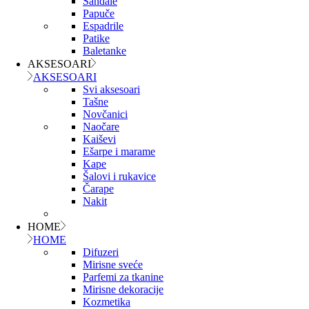
Sandale
Papuče
Espadrile
Patike
Baletanke
AKSESOARI
AKSESOARI
Svi aksesoari
Tašne
Novčanici
Naočare
Kaiševi
Ešarpe i marame
Kape
Šalovi i rukavice
Čarape
Nakit
HOME
HOME
Difuzeri
Mirisne sveće
Parfemi za tkanine
Mirisne dekoracije
Kozmetika