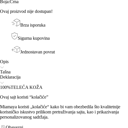
Boja
:
Crna
Ovaj proizvod nije dostupan!
Brza isporuka
Sigurna kupovina
Jednostavan povrat
Opis
Tašna
Deklaracija
100%TELEĆA KOŽA
Ovaj sajt koristi “kolačiće”
Miamaya koristi „kolačiće“ kako bi vam obezbedila što kvalitetnije
korisničko iskustvo prilikom pretraživanja sajta, kao i prikazivanja
personalizovanog sadržaja.
Obavezni