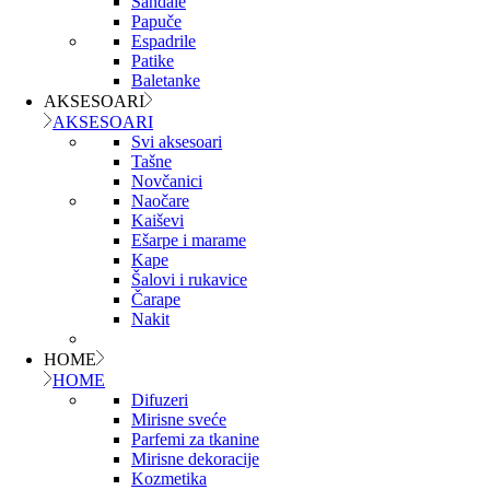
Sandale
Papuče
Espadrile
Patike
Baletanke
AKSESOARI
AKSESOARI
Svi aksesoari
Tašne
Novčanici
Naočare
Kaiševi
Ešarpe i marame
Kape
Šalovi i rukavice
Čarape
Nakit
HOME
HOME
Difuzeri
Mirisne sveće
Parfemi za tkanine
Mirisne dekoracije
Kozmetika