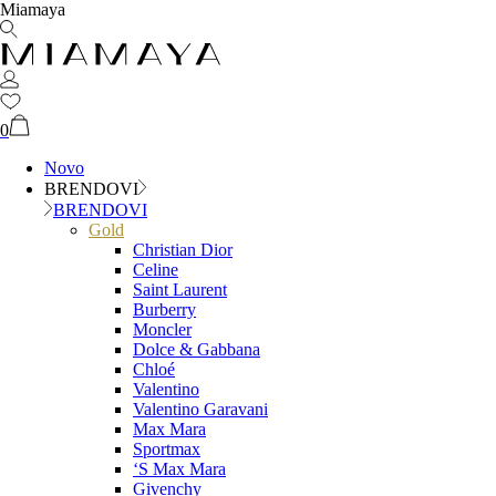
Miamaya
0
Novo
BRENDOVI
BRENDOVI
Gold
Christian Dior
Celine
Saint Laurent
Burberry
Moncler
Dolce & Gabbana
Chloé
Valentino
Valentino Garavani
Max Mara
Sportmax
‘S Max Mara
Givenchy