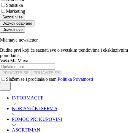
Statistika
Marketing
Saznaj više
Dozvoli odabrano
Dozvoli sve
Miamaya newsletter
Budite prvi koji će saznati sve o svetskim trendovima i ekskluzivnim
ponudama.
Vaša MiaMaya
PRIJAVITE SE
PRIJAVITE SE
Slažem se i pročitala/o sam
Politika Privatnosti
INFORMACIJE
KORISNIČKI SERVIS
POMOĆ PRI KUPOVINI
ASORTIMAN