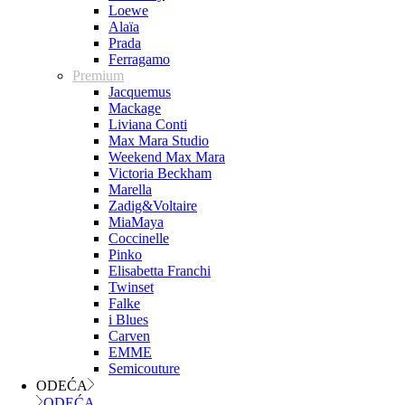
Loewe
Alaïa
Prada
Ferragamo
Premium
Jacquemus
Mackage
Liviana Conti
Max Mara Studio
Weekend Max Mara
Victoria Beckham
Marella
Zadig&Voltaire
MiaMaya
Coccinelle
Pinko
Elisabetta Franchi
Twinset
Falke
i Blues
Carven
EMME
Semicouture
ODEĆA
ODEĆA