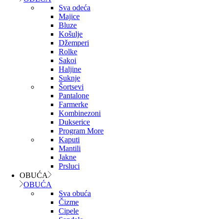
Sva odeća
Majice
Bluze
Košulje
Džemperi
Rolke
Sakoi
Haljine
Suknje
Šortsevi
Pantalone
Farmerke
Kombinezoni
Dukserice
Program More
Kaputi
Mantili
Jakne
Prsluci
OBUĆA
OBUĆA
Sva obuća
Čizme
Cipele