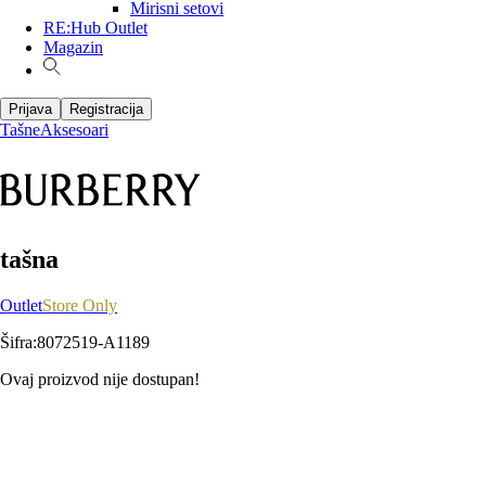
Mirisni setovi
RE:Hub Outlet
Magazin
Prijava
Registracija
Tašne
Aksesoari
tašna
Outlet
Store Only
Šifra
:
8072519-A1189
Ovaj proizvod nije dostupan!