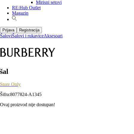
Mirisni setovi
RE:Hub Outlet
Magazin
Prijava
Registracija
Šalovi
Šalovi i rukavice
Aksesoari
šal
Store Only
Šifra
:
8077824-A1345
Ovaj proizvod nije dostupan!