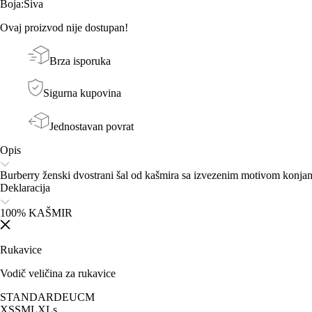
Boja
:
Siva
Ovaj proizvod nije dostupan!
Brza isporuka
Sigurna kupovina
Jednostavan povrat
Opis
Burberry ženski dvostrani šal od kašmira sa izvezenim motivom konjan
Deklaracija
100% KAŠMIR
Rukavice
Vodič veličina za rukavice
STANDARD
EU
CM
XS
S
M
L
XL
s