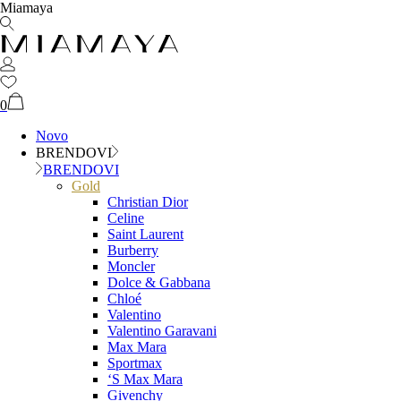
Miamaya
0
Novo
BRENDOVI
BRENDOVI
Gold
Christian Dior
Celine
Saint Laurent
Burberry
Moncler
Dolce & Gabbana
Chloé
Valentino
Valentino Garavani
Max Mara
Sportmax
‘S Max Mara
Givenchy