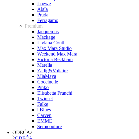
Loewe
Alaïa
Prada
Ferragamo
Premium
Jacquemus
Mackage
Liviana Conti
Max Mara Studio
Weekend Max Mara
Victoria Beckham
Marella
Zadig&Voltaire
MiaMaya
Coccinelle
Pinko
Elisabetta Franchi
Twinset
Falke
i Blues
Carven
EMME
Semicouture
ODEĆA
ODEĆA