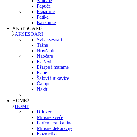
Sandale
Papuče
Espadrile
Patike
Baletanke
AKSESOARI
AKSESOARI
Svi aksesoari
Tašne
Novčanici
Naočare
Kaiševi
Ešarpe i marame
Kape
Šalovi i rukavice
Čarape
Nakit
HOME
HOME
Difuzeri
Mirisne sveće
Parfemi za tkanine
Mirisne dekoracije
Kozmetika