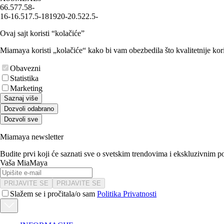
6
6.5
7
7.5
8
-
16-16.5
17.5-18
19
20-20.5
22.5
-
Ovaj sajt koristi “kolačiće”
Miamaya koristi „kolačiće“ kako bi vam obezbedila što kvalitetnije kori
Obavezni
Statistika
Marketing
Saznaj više
Dozvoli odabrano
Dozvoli sve
Miamaya newsletter
Budite prvi koji će saznati sve o svetskim trendovima i ekskluzivnim 
Vaša MiaMaya
PRIJAVITE SE
PRIJAVITE SE
Slažem se i pročitala/o sam
Politika Privatnosti