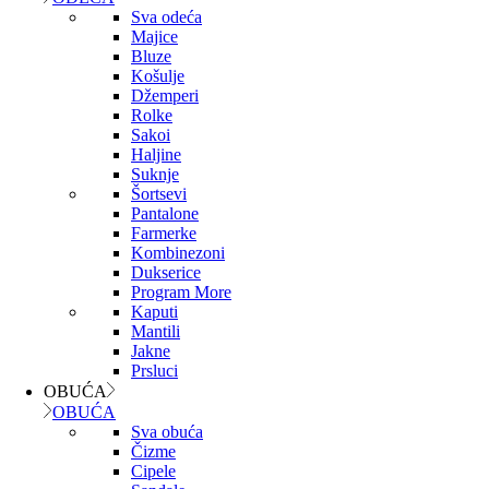
Sva odeća
Majice
Bluze
Košulje
Džemperi
Rolke
Sakoi
Haljine
Suknje
Šortsevi
Pantalone
Farmerke
Kombinezoni
Dukserice
Program More
Kaputi
Mantili
Jakne
Prsluci
OBUĆA
OBUĆA
Sva obuća
Čizme
Cipele