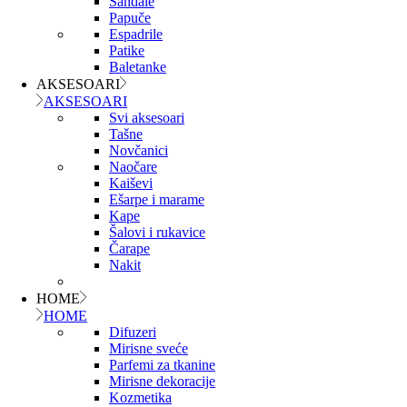
Sandale
Papuče
Espadrile
Patike
Baletanke
AKSESOARI
AKSESOARI
Svi aksesoari
Tašne
Novčanici
Naočare
Kaiševi
Ešarpe i marame
Kape
Šalovi i rukavice
Čarape
Nakit
HOME
HOME
Difuzeri
Mirisne sveće
Parfemi za tkanine
Mirisne dekoracije
Kozmetika