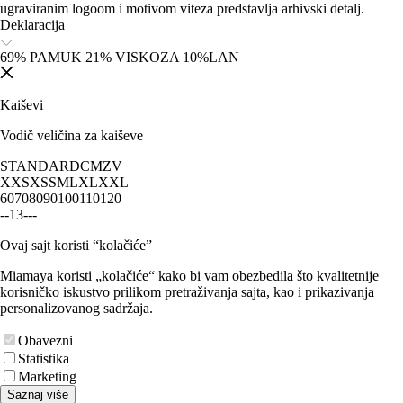
ugraviranim logoom i motivom viteza predstavlja arhivski detalj.
Deklaracija
69% PAMUK 21% VISKOZA 10%LAN
Kaiševi
Vodič veličina za kaiševe
STANDARD
CM
ZV
XXS
XS
S
M
L
XL
XXL
60
70
80
90
100
110
120
-
-
1
3
-
-
-
Ovaj sajt koristi “kolačiće”
Miamaya koristi „kolačiće“ kako bi vam obezbedila što kvalitetnije
korisničko iskustvo prilikom pretraživanja sajta, kao i prikazivanja
personalizovanog sadržaja.
Obavezni
Statistika
Marketing
Saznaj više