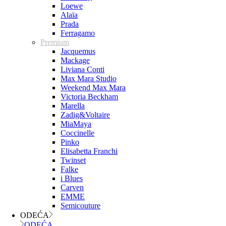
Loewe
Alaïa
Prada
Ferragamo
Premium
Jacquemus
Mackage
Liviana Conti
Max Mara Studio
Weekend Max Mara
Victoria Beckham
Marella
Zadig&Voltaire
MiaMaya
Coccinelle
Pinko
Elisabetta Franchi
Twinset
Falke
i Blues
Carven
EMME
Semicouture
ODEĆA
ODEĆA