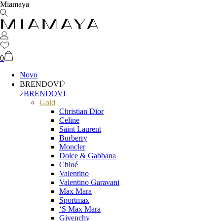
Miamaya
0
Novo
BRENDOVI
BRENDOVI
Gold
Christian Dior
Celine
Saint Laurent
Burberry
Moncler
Dolce & Gabbana
Chloé
Valentino
Valentino Garavani
Max Mara
Sportmax
‘S Max Mara
Givenchy