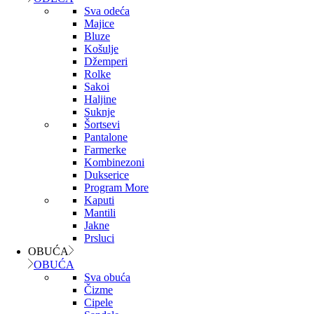
Sva odeća
Majice
Bluze
Košulje
Džemperi
Rolke
Sakoi
Haljine
Suknje
Šortsevi
Pantalone
Farmerke
Kombinezoni
Dukserice
Program More
Kaputi
Mantili
Jakne
Prsluci
OBUĆA
OBUĆA
Sva obuća
Čizme
Cipele