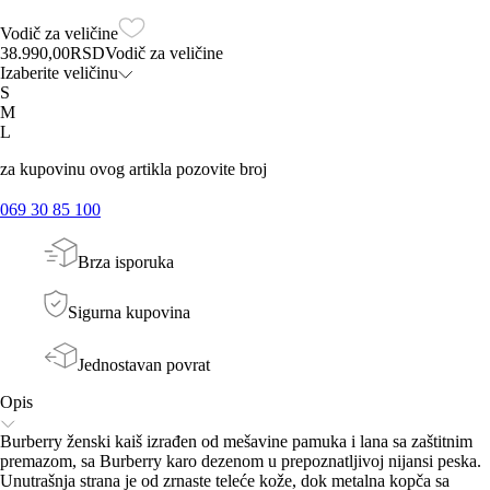
Vodič za veličine
38.990,00
RSD
Vodič za veličine
Izaberite veličinu
S
M
L
za kupovinu ovog artikla pozovite broj
069 30 85 100
Brza isporuka
Sigurna kupovina
Jednostavan povrat
Opis
Burberry ženski kaiš izrađen od mešavine pamuka i lana sa zaštitnim
premazom, sa Burberry karo dezenom u prepoznatljivoj nijansi peska.
Unutrašnja strana je od zrnaste teleće kože, dok metalna kopča sa