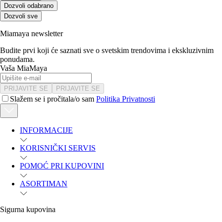
Dozvoli odabrano
Dozvoli sve
Miamaya newsletter
Budite prvi koji će saznati sve o svetskim trendovima i ekskluzivnim
ponudama.
Vaša MiaMaya
PRIJAVITE SE
PRIJAVITE SE
Slažem se i pročitala/o sam
Politika Privatnosti
INFORMACIJE
KORISNIČKI SERVIS
POMOĆ PRI KUPOVINI
ASORTIMAN
Sigurna kupovina