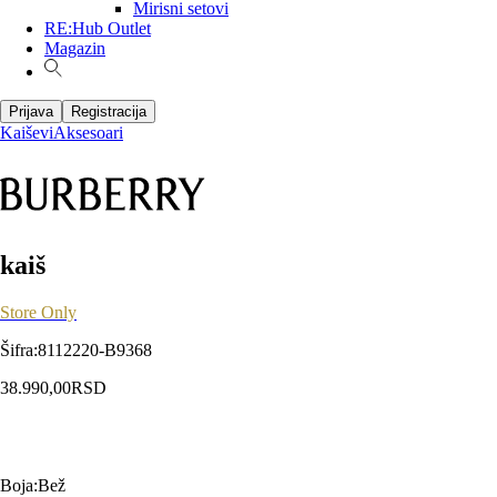
Mirisni setovi
RE:Hub Outlet
Magazin
Prijava
Registracija
Kaiševi
Aksesoari
kaiš
Store Only
Šifra
:
8112220-B9368
38.990,00
RSD
Boja
:
Bež