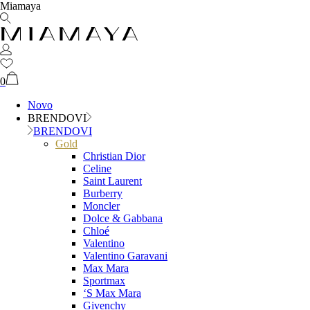
Miamaya
0
Novo
BRENDOVI
BRENDOVI
Gold
Christian Dior
Celine
Saint Laurent
Burberry
Moncler
Dolce & Gabbana
Chloé
Valentino
Valentino Garavani
Max Mara
Sportmax
‘S Max Mara
Givenchy