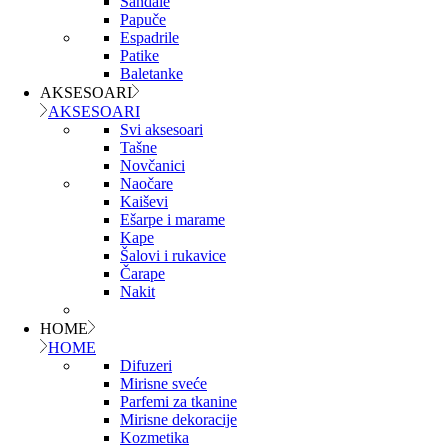
Sandale
Papuče
Espadrile
Patike
Baletanke
AKSESOARI
AKSESOARI
Svi aksesoari
Tašne
Novčanici
Naočare
Kaiševi
Ešarpe i marame
Kape
Šalovi i rukavice
Čarape
Nakit
HOME
HOME
Difuzeri
Mirisne sveće
Parfemi za tkanine
Mirisne dekoracije
Kozmetika