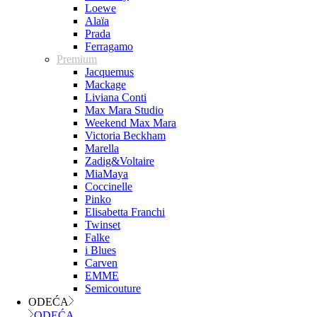
Loewe
Alaïa
Prada
Ferragamo
Premium
Jacquemus
Mackage
Liviana Conti
Max Mara Studio
Weekend Max Mara
Victoria Beckham
Marella
Zadig&Voltaire
MiaMaya
Coccinelle
Pinko
Elisabetta Franchi
Twinset
Falke
i Blues
Carven
EMME
Semicouture
ODEĆA
ODEĆA