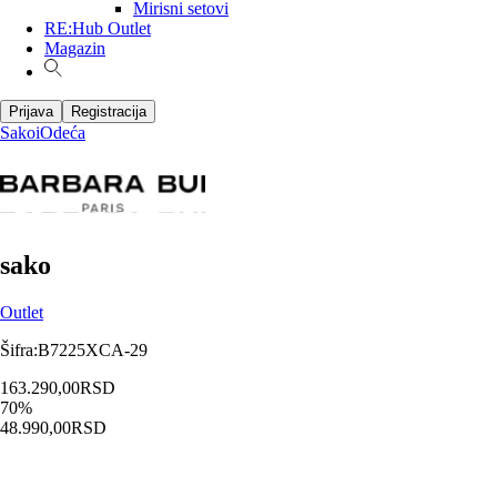
Mirisni setovi
RE:Hub Outlet
Magazin
Prijava
Registracija
Sakoi
Odeća
sako
Outlet
Šifra
:
B7225XCA-29
163.290,00
RSD
70
%
48.990,00
RSD