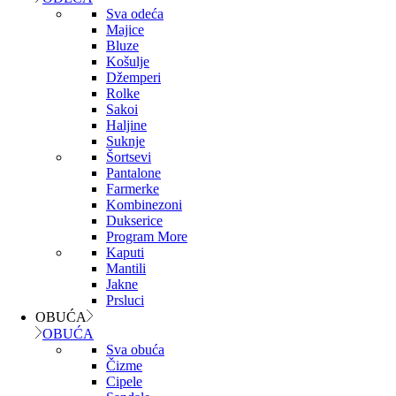
Sva odeća
Majice
Bluze
Košulje
Džemperi
Rolke
Sakoi
Haljine
Suknje
Šortsevi
Pantalone
Farmerke
Kombinezoni
Dukserice
Program More
Kaputi
Mantili
Jakne
Prsluci
OBUĆA
OBUĆA
Sva obuća
Čizme
Cipele