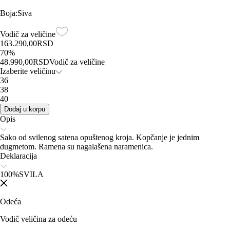
Boja
:
Siva
Vodič za veličine
163.290,00
RSD
70
%
48.990,00
RSD
Vodič za veličine
Izaberite veličinu
36
38
40
Dodaj u korpu
Opis
Sako od svilenog satena opuštenog kroja. Kopčanje je jednim
dugmetom. Ramena su nagalašena naramenica.
Deklaracija
100%SVILA
Odeća
Vodič veličina za odeću