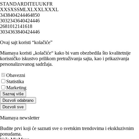
STANDARD
IT
EU
UK
FR
XXS
XS
S
M
L
XL
XXL
XXXL
34
38
40
42
44
46
48
50
30
32
34
36
40
42
44
46
2
6
8
10
12
14
16
18
30
34
36
38
40
42
44
46
Ovaj sajt koristi “kolačiće”
Miamaya koristi „kolačiće“ kako bi vam obezbedila što kvalitetnije
korisničko iskustvo prilikom pretraživanja sajta, kao i prikazivanja
personalizovanog sadržaja.
Obavezni
Statistika
Marketing
Saznaj više
Dozvoli odabrano
Dozvoli sve
Miamaya newsletter
Budite prvi koji će saznati sve o svetskim trendovima i ekskluzivnim
ponudama.