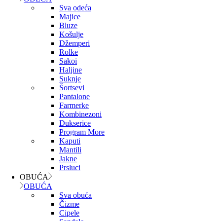
Sva odeća
Majice
Bluze
Košulje
Džemperi
Rolke
Sakoi
Haljine
Suknje
Šortsevi
Pantalone
Farmerke
Kombinezoni
Dukserice
Program More
Kaputi
Mantili
Jakne
Prsluci
OBUĆA
OBUĆA
Sva obuća
Čizme
Cipele