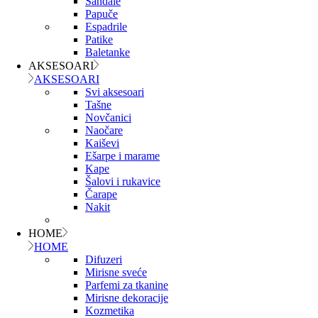
Sandale
Papuče
Espadrile
Patike
Baletanke
AKSESOARI
AKSESOARI
Svi aksesoari
Tašne
Novčanici
Naočare
Kaiševi
Ešarpe i marame
Kape
Šalovi i rukavice
Čarape
Nakit
HOME
HOME
Difuzeri
Mirisne sveće
Parfemi za tkanine
Mirisne dekoracije
Kozmetika