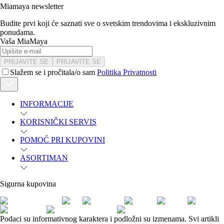
Miamaya newsletter
Budite prvi koji će saznati sve o svetskim trendovima i ekskluzivnim
ponudama.
Vaša MiaMaya
PRIJAVITE SE
PRIJAVITE SE
Slažem se i pročitala/o sam
Politika Privatnosti
INFORMACIJE
KORISNIČKI SERVIS
POMOĆ PRI KUPOVINI
ASORTIMAN
Sigurna kupovina
Podaci su informativnog karaktera i podložni su izmenama. Svi artikli