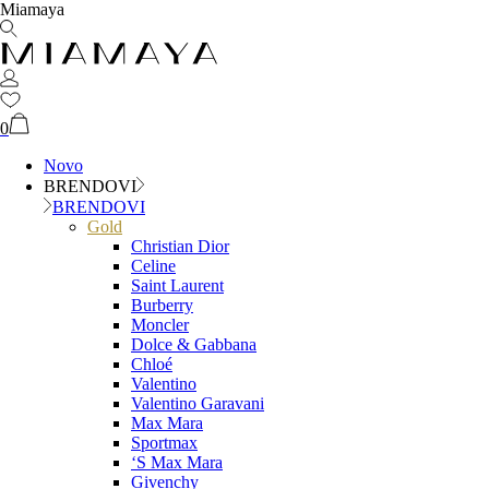
Miamaya
0
Novo
BRENDOVI
BRENDOVI
Gold
Christian Dior
Celine
Saint Laurent
Burberry
Moncler
Dolce & Gabbana
Chloé
Valentino
Valentino Garavani
Max Mara
Sportmax
‘S Max Mara
Givenchy