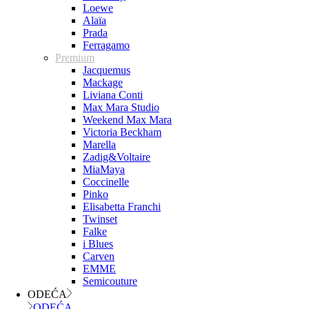
Loewe
Alaïa
Prada
Ferragamo
Premium
Jacquemus
Mackage
Liviana Conti
Max Mara Studio
Weekend Max Mara
Victoria Beckham
Marella
Zadig&Voltaire
MiaMaya
Coccinelle
Pinko
Elisabetta Franchi
Twinset
Falke
i Blues
Carven
EMME
Semicouture
ODEĆA
ODEĆA