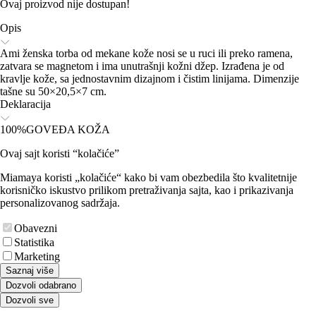
Ovaj proizvod nije dostupan!
Opis
Ami ženska torba od mekane kože nosi se u ruci ili preko ramena,
zatvara se magnetom i ima unutrašnji kožni džep. Izrađena je od
kravlje kože, sa jednostavnim dizajnom i čistim linijama. Dimenzije
tašne su 50×20,5×7 cm.
Deklaracija
100%GOVEĐA KOŽA
Ovaj sajt koristi “kolačiće”
Miamaya koristi „kolačiće“ kako bi vam obezbedila što kvalitetnije
korisničko iskustvo prilikom pretraživanja sajta, kao i prikazivanja
personalizovanog sadržaja.
Obavezni
Statistika
Marketing
Saznaj više
Dozvoli odabrano
Dozvoli sve