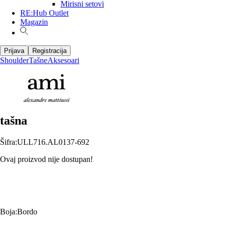
Mirisni setovi
RE:Hub Outlet
Magazin
Prijava
Registracija
Shoulder
Tašne
Aksesoari
tašna
Šifra
:
ULL716.AL0137-692
Ovaj proizvod nije dostupan!
Boja
:
Bordo