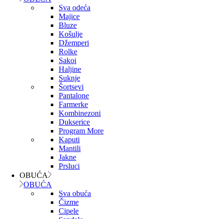
Sva odeća
Majice
Bluze
Košulje
Džemperi
Rolke
Sakoi
Haljine
Suknje
Šortsevi
Pantalone
Farmerke
Kombinezoni
Dukserice
Program More
Kaputi
Mantili
Jakne
Prsluci
OBUĆA
OBUĆA
Sva obuća
Čizme
Cipele