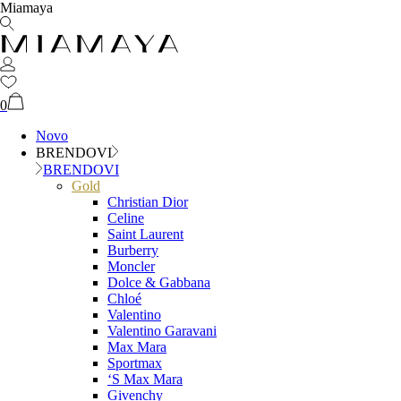
Miamaya
0
Novo
BRENDOVI
BRENDOVI
Gold
Christian Dior
Celine
Saint Laurent
Burberry
Moncler
Dolce & Gabbana
Chloé
Valentino
Valentino Garavani
Max Mara
Sportmax
‘S Max Mara
Givenchy