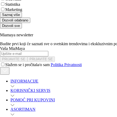
Statistika
Marketing
Saznaj više
Dozvoli odabrano
Dozvoli sve
Miamaya newsletter
Budite prvi koji će saznati sve o svetskim trendovima i ekskluzivnim 
Vaša MiaMaya
PRIJAVITE SE
PRIJAVITE SE
Slažem se i pročitala/o sam
Politika Privatnosti
INFORMACIJE
KORISNIČKI SERVIS
POMOĆ PRI KUPOVINI
ASORTIMAN