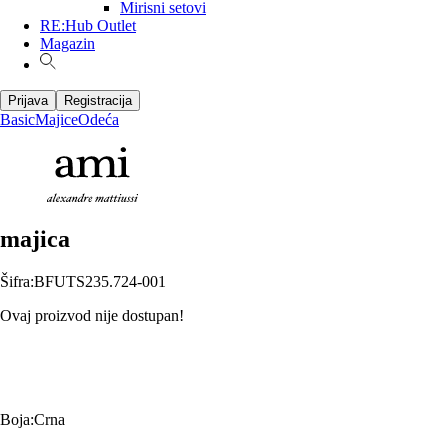
Mirisni setovi
RE:Hub Outlet
Magazin
Prijava
Registracija
Basic
Majice
Odeća
majica
Šifra
:
BFUTS235.724-001
Ovaj proizvod nije dostupan!
Boja
:
Crna