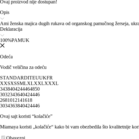
Ovaj proizvod nije dostupan!
Opis
Ami ženska majica dugih rukava od organskog pamučnog žerseja, ukr
Deklaracija
100%PAMUK
Odeća
Vodič veličina za odeću
STANDARD
IT
EU
UK
FR
XXS
XS
S
M
L
XL
XXL
XXXL
34
38
40
42
44
46
48
50
30
32
34
36
40
42
44
46
2
6
8
10
12
14
16
18
30
34
36
38
40
42
44
46
Ovaj sajt koristi “kolačiće”
Miamaya koristi „kolačiće“ kako bi vam obezbedila što kvalitetnije kori
Obavezni