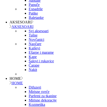
Sandale
Papuče
Espadrile
Patike
Baletanke
AKSESOARI
AKSESOARI
Svi aksesoari
Tašne
Novčanici
Naočare
Kaiševi
Ešarpe i marame
Kape
Šalovi i rukavice
Čarape
Nakit
HOME
HOME
Difuzeri
Mirisne sveće
Parfemi za tkanine
Mirisne dekoracije
Kozmetika