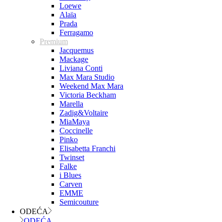
Loewe
Alaïa
Prada
Ferragamo
Premium
Jacquemus
Mackage
Liviana Conti
Max Mara Studio
Weekend Max Mara
Victoria Beckham
Marella
Zadig&Voltaire
MiaMaya
Coccinelle
Pinko
Elisabetta Franchi
Twinset
Falke
i Blues
Carven
EMME
Semicouture
ODEĆA
ODEĆA