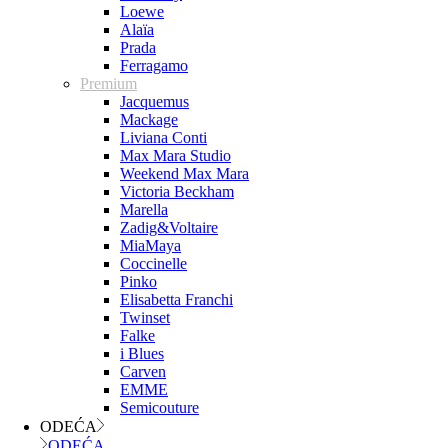
Loewe
Alaïa
Prada
Ferragamo
Premium
Jacquemus
Mackage
Liviana Conti
Max Mara Studio
Weekend Max Mara
Victoria Beckham
Marella
Zadig&Voltaire
MiaMaya
Coccinelle
Pinko
Elisabetta Franchi
Twinset
Falke
i Blues
Carven
EMME
Semicouture
ODEĆA
ODEĆA