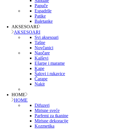
Sandale
Papuče
Espadrile
Patike
Baletanke
AKSESOARI
AKSESOARI
Svi aksesoari
Tašne
Novčanici
Naočare
Kaiševi
Ešarpe i marame
Kape
Šalovi i rukavice
Čarape
Nakit
HOME
HOME
Difuzeri
Mirisne sveće
Parfemi za tkanine
Mirisne dekoracije
Kozmetika