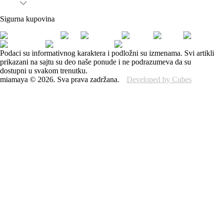
Sigurna kupovina
Podaci su informativnog karaktera i podložni su izmenama. Svi artikli
prikazani na sajtu su deo naše ponude i ne podrazumeva da su
dostupni u svakom trenutku.
miamaya
©
2026
.
Sva prava zadržana.
Developed by Cubes