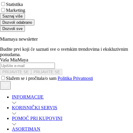
Statistika
Marketing
Saznaj više
Dozvoli odabrano
Dozvoli sve
Miamaya newsletter
Budite prvi koji će saznati sve o svetskim trendovima i ekskluzivnim
ponudama.
Vaša MiaMaya
PRIJAVITE SE
PRIJAVITE SE
Slažem se i pročitala/o sam
Politika Privatnosti
INFORMACIJE
KORISNIČKI SERVIS
POMOĆ PRI KUPOVINI
ASORTIMAN