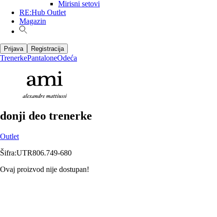
Mirisni setovi
RE:Hub Outlet
Magazin
Prijava
Registracija
Trenerke
Pantalone
Odeća
donji deo trenerke
Outlet
Šifra
:
UTR806.749-680
Ovaj proizvod nije dostupan!