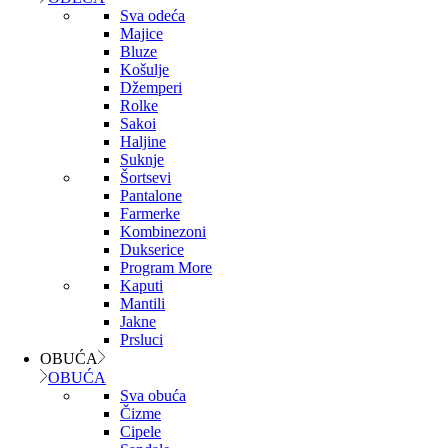
Sva odeća
Majice
Bluze
Košulje
Džemperi
Rolke
Sakoi
Haljine
Suknje
Šortsevi
Pantalone
Farmerke
Kombinezoni
Dukserice
Program More
Kaputi
Mantili
Jakne
Prsluci
OBUĆA
OBUĆA
Sva obuća
Čizme
Cipele