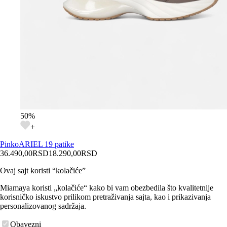
50
%
+
Pinko
ARIEL 19 patike
36.490,00
RSD
18.290,00
RSD
Ovaj sajt koristi “kolačiće”
Miamaya koristi „kolačiće“ kako bi vam obezbedila što kvalitetnije
korisničko iskustvo prilikom pretraživanja sajta, kao i prikazivanja
personalizovanog sadržaja.
Obavezni