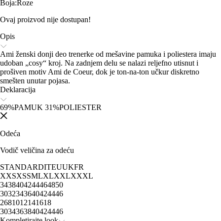
Boja
:
Roze
Ovaj proizvod nije dostupan!
Opis
Ami ženski donji deo trenerke od mešavine pamuka i poliestera imaju
udoban „cosy“ kroj. Na zadnjem delu se nalazi reljefno utisnut i
prošiven motiv Ami de Coeur, dok je ton-na-ton učkur diskretno
smešten unutar pojasa.
Deklaracija
69%PAMUK 31%POLIESTER
Odeća
Vodič veličina za odeću
STANDARD
IT
EU
UK
FR
XXS
XS
S
M
L
XL
XXL
XXXL
34
38
40
42
44
46
48
50
30
32
34
36
40
42
44
46
2
6
8
10
12
14
16
18
30
34
36
38
40
42
44
46
Kompletirajte look