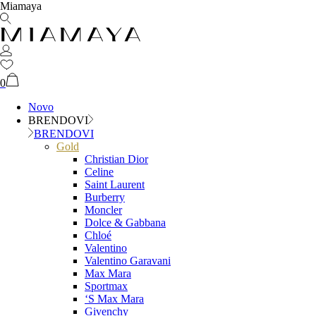
Miamaya
0
Novo
BRENDOVI
BRENDOVI
Gold
Christian Dior
Celine
Saint Laurent
Burberry
Moncler
Dolce & Gabbana
Chloé
Valentino
Valentino Garavani
Max Mara
Sportmax
‘S Max Mara
Givenchy