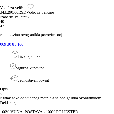
Vodič za veličine
343.290,00
RSD
Vodič za veličine
Izaberite veličinu
40
42
za kupovinu ovog artikla pozovite broj
069 30 85 100
Brza isporuka
Sigurna kupovina
Jednostavan povrat
Opis
Kratak sako od vunenog matrijala sa podignutim okovratnikom.
Deklaracija
100% VUNA, POSTAVA - 100% POLIESTER