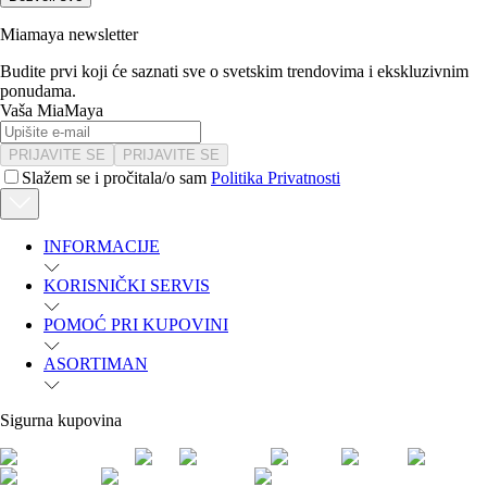
Miamaya newsletter
Budite prvi koji će saznati sve o svetskim trendovima i ekskluzivnim
ponudama.
Vaša MiaMaya
PRIJAVITE SE
PRIJAVITE SE
Slažem se i pročitala/o sam
Politika Privatnosti
INFORMACIJE
KORISNIČKI SERVIS
POMOĆ PRI KUPOVINI
ASORTIMAN
Sigurna kupovina