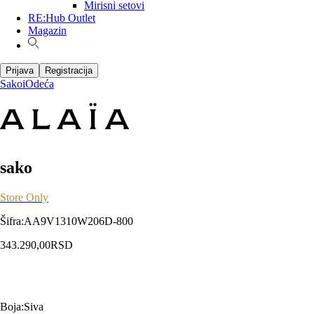
Mirisni setovi
RE:Hub Outlet
Magazin
Prijava
Registracija
Sakoi
Odeća
sako
Store Only
Šifra
:
AA9V1310W206D-800
343.290,00
RSD
Boja
:
Siva