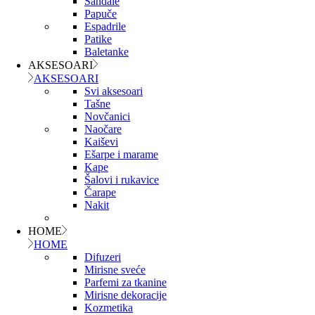
Sandale
Papuče
Espadrile
Patike
Baletanke
AKSESOARI
AKSESOARI
Svi aksesoari
Tašne
Novčanici
Naočare
Kaiševi
Ešarpe i marame
Kape
Šalovi i rukavice
Čarape
Nakit
HOME
HOME
Difuzeri
Mirisne sveće
Parfemi za tkanine
Mirisne dekoracije
Kozmetika