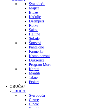
Sva odeća
Majice
Bluze
Košulje
Džemperi
Rolke
Sakoi
Haljine
Suknje
Šortsevi
Pantalone
Farmerke
Kombinezoni
Dukserice
Program More
Kaputi
Mantili
Jakne
Prsluci
OBUĆA
OBUĆA
Sva obuća
Čizme
Cipele