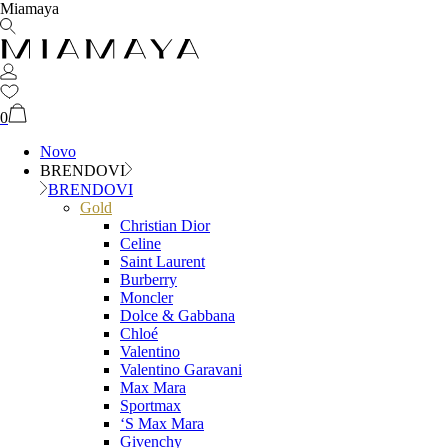
Miamaya
0
Novo
BRENDOVI
BRENDOVI
Gold
Christian Dior
Celine
Saint Laurent
Burberry
Moncler
Dolce & Gabbana
Chloé
Valentino
Valentino Garavani
Max Mara
Sportmax
‘S Max Mara
Givenchy