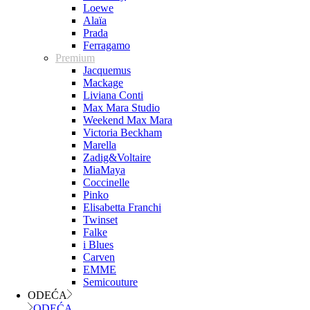
Loewe
Alaïa
Prada
Ferragamo
Premium
Jacquemus
Mackage
Liviana Conti
Max Mara Studio
Weekend Max Mara
Victoria Beckham
Marella
Zadig&Voltaire
MiaMaya
Coccinelle
Pinko
Elisabetta Franchi
Twinset
Falke
i Blues
Carven
EMME
Semicouture
ODEĆA
ODEĆA