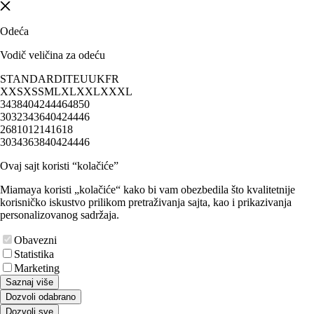
Odeća
Vodič veličina za odeću
STANDARD
IT
EU
UK
FR
XXS
XS
S
M
L
XL
XXL
XXXL
34
38
40
42
44
46
48
50
30
32
34
36
40
42
44
46
2
6
8
10
12
14
16
18
30
34
36
38
40
42
44
46
Ovaj sajt koristi “kolačiće”
Miamaya koristi „kolačiće“ kako bi vam obezbedila što kvalitetnije
korisničko iskustvo prilikom pretraživanja sajta, kao i prikazivanja
personalizovanog sadržaja.
Obavezni
Statistika
Marketing
Saznaj više
Dozvoli odabrano
Dozvoli sve