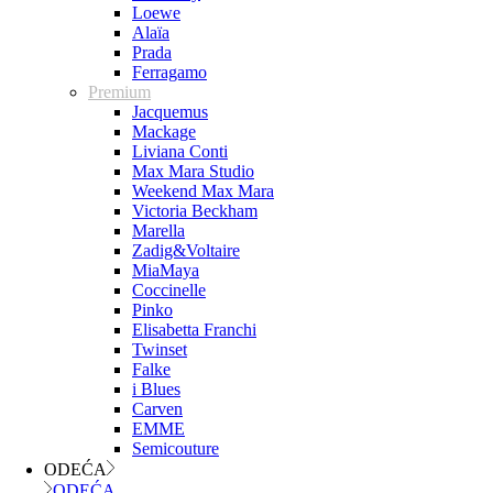
Loewe
Alaïa
Prada
Ferragamo
Premium
Jacquemus
Mackage
Liviana Conti
Max Mara Studio
Weekend Max Mara
Victoria Beckham
Marella
Zadig&Voltaire
MiaMaya
Coccinelle
Pinko
Elisabetta Franchi
Twinset
Falke
i Blues
Carven
EMME
Semicouture
ODEĆA
ODEĆA