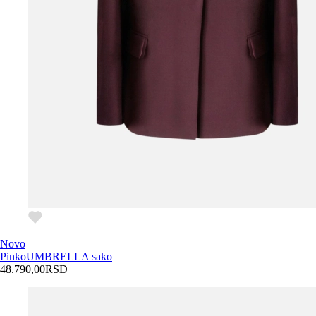
Novo
Pinko
UMBRELLA sako
48.790,00
RSD