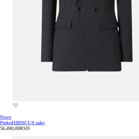
Novo
Pinko
HIBISCUS sako
56.490,00
RSD