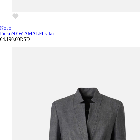
Novo
Pinko
NEW AMALFI sako
64.190,00
RSD