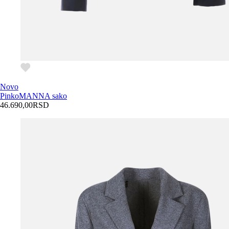
Novo
Pinko
MANNA sako
46.690,00
RSD