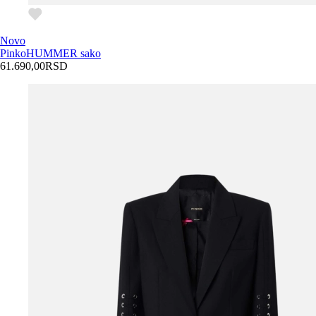
Novo
Pinko
HUMMER sako
61.690,00
RSD