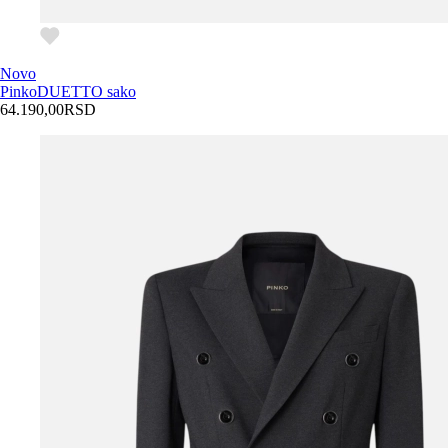
Novo
Pinko
DUETTO sako
64.190,00
RSD