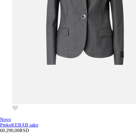
Novo
Pinko
KEBAB sako
60.290,00
RSD