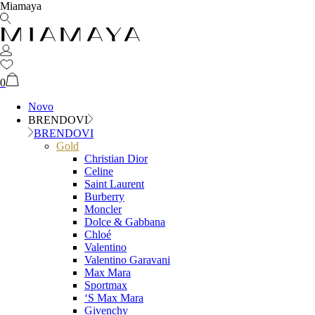
Miamaya
0
Novo
BRENDOVI
BRENDOVI
Gold
Christian Dior
Celine
Saint Laurent
Burberry
Moncler
Dolce & Gabbana
Chloé
Valentino
Valentino Garavani
Max Mara
Sportmax
‘S Max Mara
Givenchy