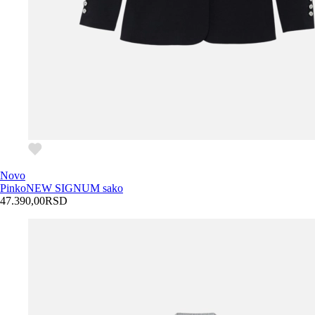
Novo
Pinko
NEW SIGNUM sako
47.390,00
RSD