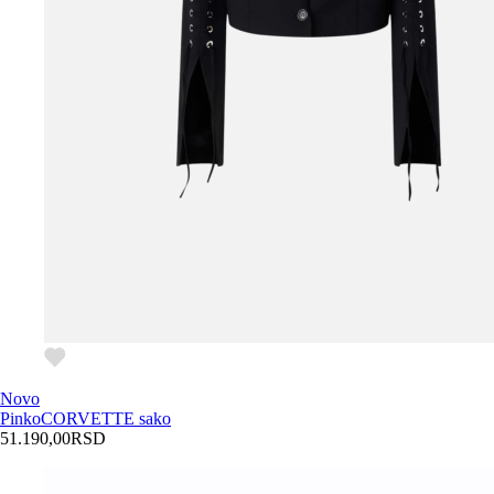
Novo
Pinko
CORVETTE sako
51.190,00
RSD