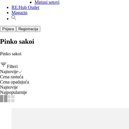
Mirisni setovi
RE:Hub Outlet
Magazin
Prijava
Registracija
Pinko sakoi
Pinko sakoi
Filteri
Najnovije
Cena rastuća
Cena opadajuća
Najnovije
Najpopularnije