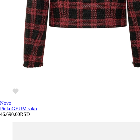
Novo
Pinko
GEUM sako
46.690,00
RSD