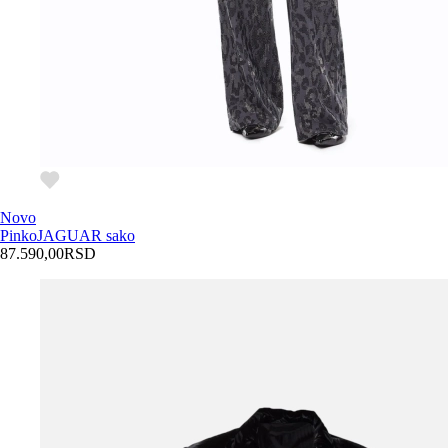
Novo
Pinko
JAGUAR sako
87.590,00
RSD