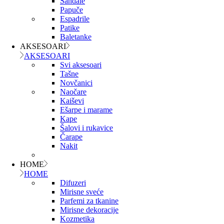
Sandale
Papuče
Espadrile
Patike
Baletanke
AKSESOARI
AKSESOARI
Svi aksesoari
Tašne
Novčanici
Naočare
Kaiševi
Ešarpe i marame
Kape
Šalovi i rukavice
Čarape
Nakit
HOME
HOME
Difuzeri
Mirisne sveće
Parfemi za tkanine
Mirisne dekoracije
Kozmetika