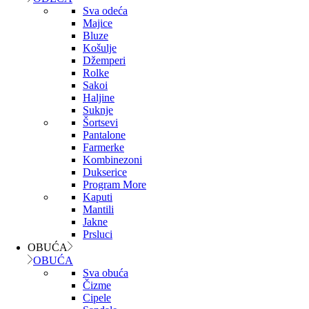
Sva odeća
Majice
Bluze
Košulje
Džemperi
Rolke
Sakoi
Haljine
Suknje
Šortsevi
Pantalone
Farmerke
Kombinezoni
Dukserice
Program More
Kaputi
Mantili
Jakne
Prsluci
OBUĆA
OBUĆA
Sva obuća
Čizme
Cipele