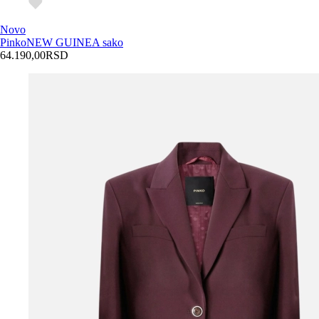
Novo
Pinko
NEW GUINEA sako
64.190,00
RSD