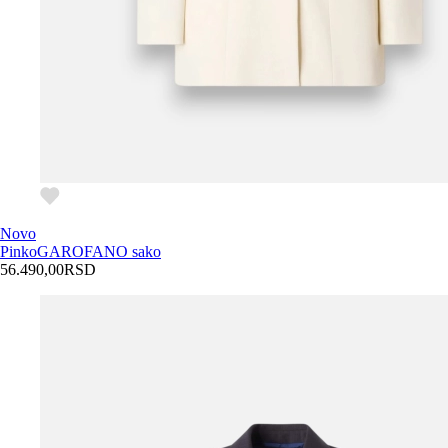
Novo
Pinko
GAROFANO sako
56.490,00
RSD