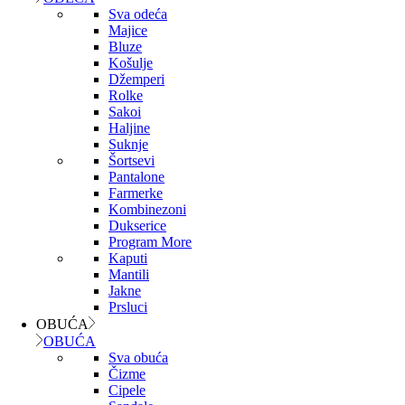
Sva odeća
Majice
Bluze
Košulje
Džemperi
Rolke
Sakoi
Haljine
Suknje
Šortsevi
Pantalone
Farmerke
Kombinezoni
Dukserice
Program More
Kaputi
Mantili
Jakne
Prsluci
OBUĆA
OBUĆA
Sva obuća
Čizme
Cipele