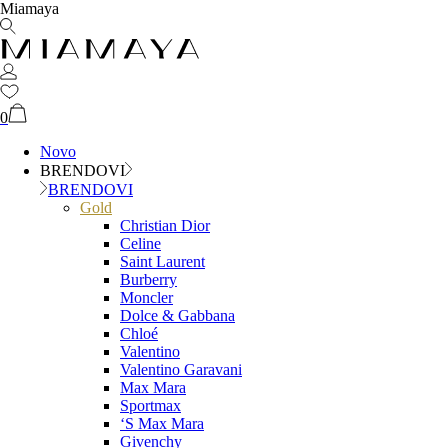
Miamaya
0
Novo
BRENDOVI
BRENDOVI
Gold
Christian Dior
Celine
Saint Laurent
Burberry
Moncler
Dolce & Gabbana
Chloé
Valentino
Valentino Garavani
Max Mara
Sportmax
‘S Max Mara
Givenchy