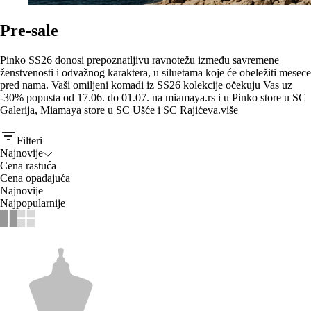
Pre-sale
Pinko SS26 donosi prepoznatljivu ravnotežu između savremene
ženstvenosti i odvažnog karaktera, u siluetama koje će obeležiti mesece
pred nama. Vaši omiljeni komadi iz SS26 kolekcije očekuju Vas uz
-30% popusta od 17.06. do 01.07. na miamaya.rs i u Pinko store u SC
Galerija, Miamaya store u SC Ušće i SC Rajićeva.
više
Filteri
Najnovije
Cena rastuća
Cena opadajuća
Najnovije
Najpopularnije