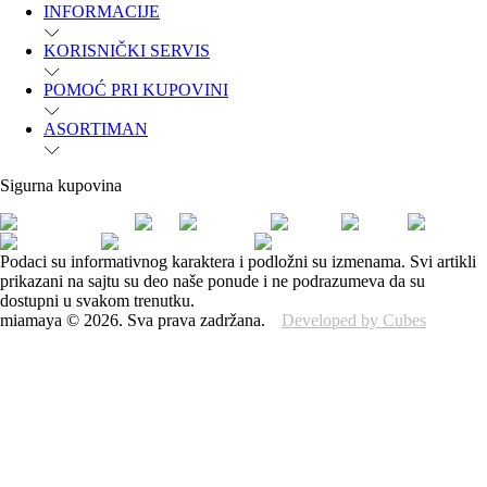
INFORMACIJE
KORISNIČKI SERVIS
POMOĆ PRI KUPOVINI
ASORTIMAN
Sigurna kupovina
Podaci su informativnog karaktera i podložni su izmenama. Svi artikli
prikazani na sajtu su deo naše ponude i ne podrazumeva da su
dostupni u svakom trenutku.
miamaya
©
2026
.
Sva prava zadržana.
Developed by Cubes