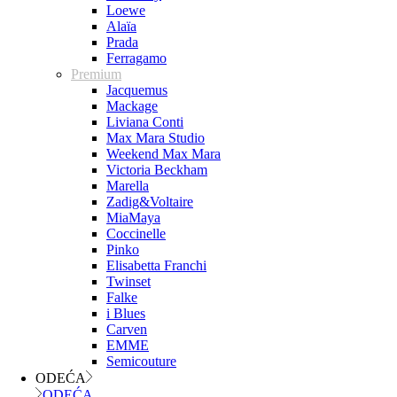
Loewe
Alaïa
Prada
Ferragamo
Premium
Jacquemus
Mackage
Liviana Conti
Max Mara Studio
Weekend Max Mara
Victoria Beckham
Marella
Zadig&Voltaire
MiaMaya
Coccinelle
Pinko
Elisabetta Franchi
Twinset
Falke
i Blues
Carven
EMME
Semicouture
ODEĆA
ODEĆA