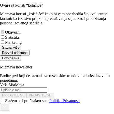
Ovaj sajt koristi “kolačiće”
Miamaya koristi „kolačiće“ kako bi vam obezbedila što kvalitetnije
korisničko iskustvo prilikom pretraživanja sajta, kao i prikazivanja
personalizovanog sadržaja.
Obavezni
Statistika
Marketing
Saznaj više
Dozvoli odabrano
Dozvoli sve
Miamaya newsletter
Budite prvi koji će saznati sve o svetskim trendovima i ekskluzivnim
ponudama.
Vaša MiaMaya
PRIJAVITE SE
PRIJAVITE SE
Slažem se i pročitala/o sam
Politika Privatnosti