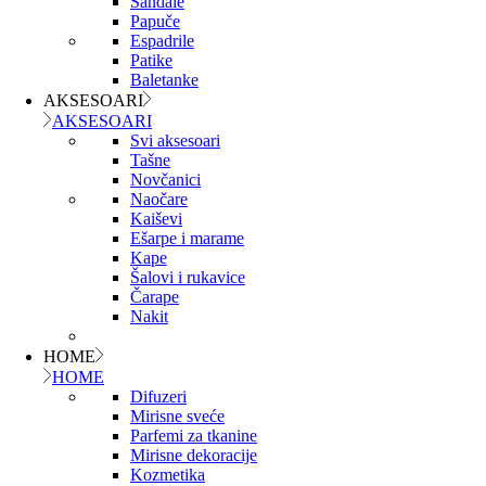
Sandale
Papuče
Espadrile
Patike
Baletanke
AKSESOARI
AKSESOARI
Svi aksesoari
Tašne
Novčanici
Naočare
Kaiševi
Ešarpe i marame
Kape
Šalovi i rukavice
Čarape
Nakit
HOME
HOME
Difuzeri
Mirisne sveće
Parfemi za tkanine
Mirisne dekoracije
Kozmetika