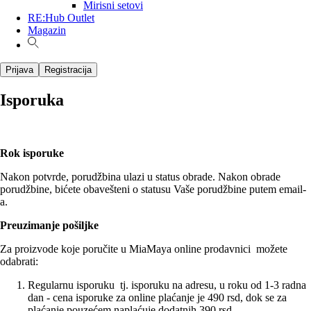
Mirisni setovi
RE:Hub Outlet
Magazin
Prijava
Registracija
Isporuka
Rok isporuke
Nakon potvrde, porudžbina ulazi u status obrade. Nakon obrade
porudžbine, bićete obavešteni o statusu Vaše porudžbine putem email-
a.
Preuzimanje pošiljke
Za proizvode koje poručite u MiaMaya online prodavnici možete
odabrati:
Regularnu isporuku tj. isporuku na adresu, u roku od 1-3 radna
dan - cena isporuke za online plaćanje je 490 rsd, dok se za
plaćanje pouzećem naplaćuje dodatnih 390 rsd