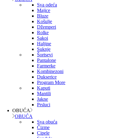
Sva odeća
Majice
Bluze
Košulje
Džemperi
Rolke
Sakoi
Haljine
Suknje
Šortsevi
Pantalone
Farmerke
Kombinezoni
Dukserice
Program More
Kaputi
Mantili
Jakne
Prsluci
OBUĆA
OBUĆA
Sva obuća
Čizme
Cipele