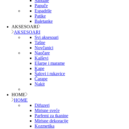
Sandale
Papuče
Espadrile
Patike
Baletanke
AKSESOARI
AKSESOARI
Svi aksesoari
Tašne
Novčanici
Naočare
Kaiševi
Ešarpe i marame
Kape
Šalovi i rukavice
Čarape
Nakit
HOME
HOME
Difuzeri
Mirisne sveće
Parfemi za tkanine
Mirisne dekoracije
Kozmetika