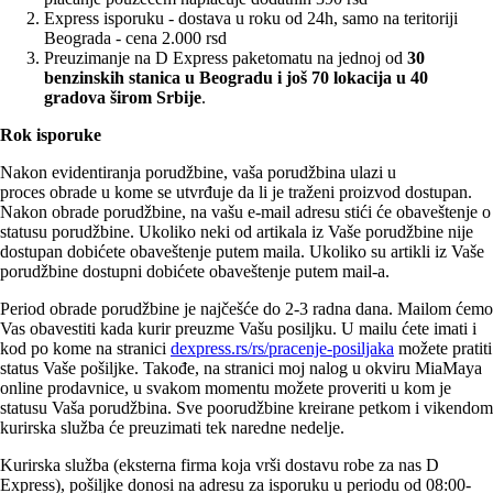
Express isporuku - dostava u roku od 24h, samo na teritoriji
Beograda - cena 2.000 rsd
Preuzimanje na D Express paketomatu na jednoj od
30
benzinskih stanica u Beogradu i
još 70 lokacija u 40
gradova širom Srbije
.
R
ok isporuke
Nakon evidentiranja porudžbine, vaša porudžbina ulazi u
proces obrade u kome se utvrđuje da li je traženi proizvod dostupan.
Nakon obrade porudžbine, na vašu e-mail adresu stići će obaveštenje o
statusu porudžbine. Ukoliko neki od artikala iz Vaše porudžbine nije
dostupan dobićete obaveštenje putem maila. Ukoliko su artikli iz Vaše
porudžbine dostupni dobićete obaveštenje putem mail-a.
Period obrade porudžbine je najčešće do 2-3 radna dana. Mailom ćemo
Vas obavestiti kada kurir preuzme Vašu posiljku. U mailu ćete imati i
kod po kome na stranici
dexpress.rs/rs/pracenje-posiljaka
možete pratiti
status Vaše pošiljke. Takođe, na stranici moj nalog u okviru MiaMaya
online prodavnice, u svakom momentu možete proveriti u kom je
statusu Vaša porudžbina. Sve poorudžbine kreirane petkom i vikendom
kurirska služba će preuzimati tek naredne nedelje.
Kurirska služba (eksterna firma koja vrši dostavu robe za nas D
Express), pošiljke donosi na adresu za isporuku u periodu od 08:00-