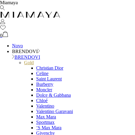
Miamaya
0
Novo
BRENDOVI
BRENDOVI
Gold
Christian Dior
Celine
Saint Laurent
Burberry
Moncler
Dolce & Gabbana
Chloé
Valentino
Valentino Garavani
Max Mara
Sportmax
‘S Max Mara
Givenchy