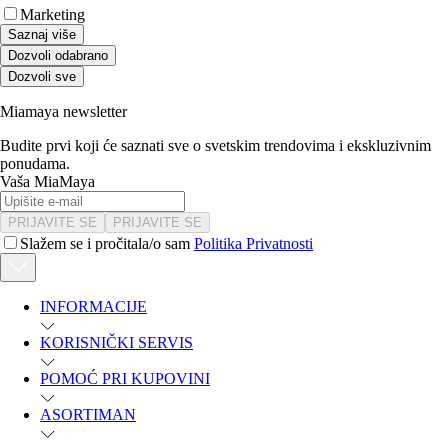
Marketing
Saznaj više
Dozvoli odabrano
Dozvoli sve
Miamaya newsletter
Budite prvi koji će saznati sve o svetskim trendovima i ekskluzivnim
ponudama.
Vaša MiaMaya
PRIJAVITE SE
PRIJAVITE SE
Slažem se i pročitala/o sam
Politika Privatnosti
INFORMACIJE
KORISNIČKI SERVIS
POMOĆ PRI KUPOVINI
ASORTIMAN