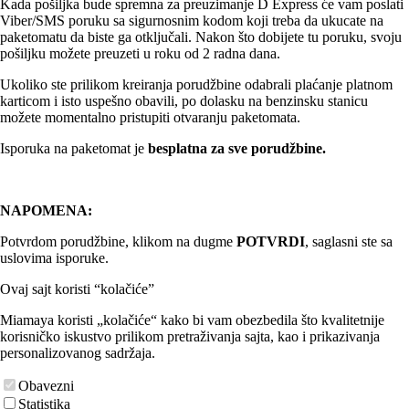
Kada pošiljka bude spremna za preuzimanje D Express će vam poslati
Viber/SMS poruku sa sigurnosnim kodom koji treba da ukucate na
paketomatu da biste ga otključali. Nakon što dobijete tu poruku, svoju
pošiljku možete preuzeti u roku od 2 radna dana.
Ukoliko ste prilikom kreiranja porudžbine odabrali plaćanje platnom
karticom i isto uspešno obavili, po dolasku na benzinsku stanicu
možete momentalno pristupiti otvaranju paketomata.
Isporuka na paketomat je
besplatna za sve porudžbine.
NAPOMENA:
Potvrdom porudžbine, klikom na dugme
POTVRDI
, saglasni ste sa
uslovima isporuke.
Ovaj sajt koristi “kolačiće”
Miamaya koristi „kolačiće“ kako bi vam obezbedila što kvalitetnije
korisničko iskustvo prilikom pretraživanja sajta, kao i prikazivanja
personalizovanog sadržaja.
Obavezni
Statistika