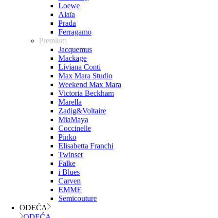
Loewe
Alaïa
Prada
Ferragamo
Premium
Jacquemus
Mackage
Liviana Conti
Max Mara Studio
Weekend Max Mara
Victoria Beckham
Marella
Zadig&Voltaire
MiaMaya
Coccinelle
Pinko
Elisabetta Franchi
Twinset
Falke
i Blues
Carven
EMME
Semicouture
ODEĆA
ODEĆA