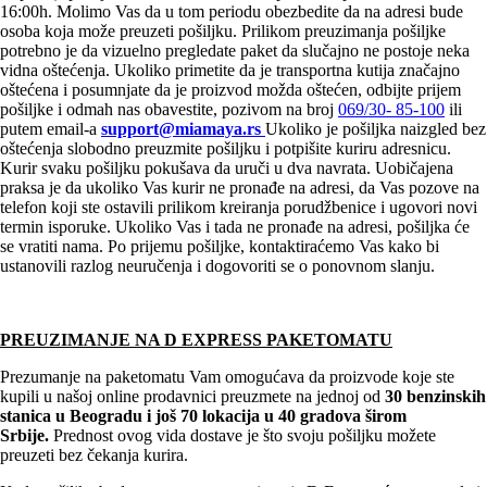
16:00h. Molimo Vas da u tom periodu obezbedite da na adresi bude
osoba koja može preuzeti pošiljku. Prilikom preuzimanja pošiljke
potrebno je da vizuelno pregledate paket da slučajno ne postoje neka
vidna oštećenja. Ukoliko primetite da je transportna kutija značajno
oštećena i posumnjate da je proizvod možda oštećen, odbijte prijem
pošiljke i odmah nas obavestite, pozivom na broj
069/30- 85-100
ili
putem email-a
support@miamaya.rs
Ukoliko je pošiljka naizgled bez
oštećenja slobodno preuzmite pošiljku i potpišite kuriru adresnicu.
Kurir svaku pošiljku pokušava da uruči u dva navrata. Uobičajena
praksa je da ukoliko Vas kurir ne pronađe na adresi, da Vas pozove na
telefon koji ste ostavili prilikom kreiranja porudžbenice i ugovori novi
termin isporuke. Ukoliko Vas i tada ne pronađe na adresi, pošiljka će
se vratiti nama. Po prijemu pošiljke, kontaktiraćemo Vas kako bi
ustanovili razlog neuručenja i dogovoriti se o ponovnom slanju.
PREUZIMANJE NA D EXPRESS PAKETOMATU
Prezumanje na paketomatu Vam omogućava da proizvode koje ste
kupili u našoj online prodavnici preuzmete na jednoj od
30 benzinskih
stanica u Beogradu i
još 70 lokacija u 40 gradova širom
Srbije.
Prednost ovog vida dostave je što svoju pošiljku možete
preuzeti bez čekanja kurira.