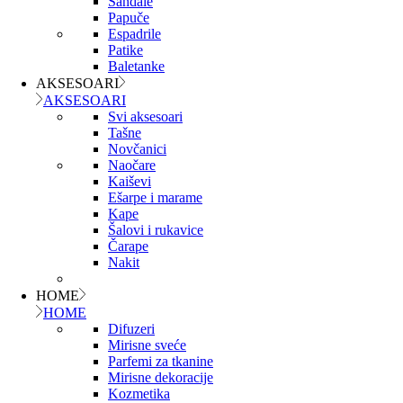
Sandale
Papuče
Espadrile
Patike
Baletanke
AKSESOARI
AKSESOARI
Svi aksesoari
Tašne
Novčanici
Naočare
Kaiševi
Ešarpe i marame
Kape
Šalovi i rukavice
Čarape
Nakit
HOME
HOME
Difuzeri
Mirisne sveće
Parfemi za tkanine
Mirisne dekoracije
Kozmetika