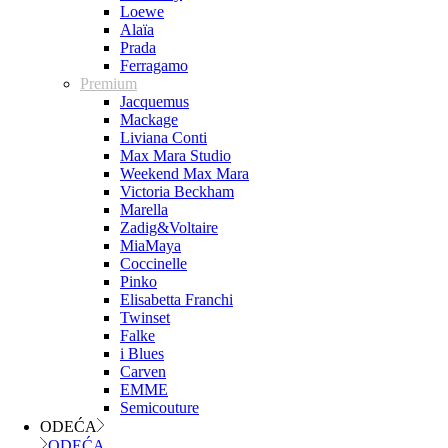
Loewe
Alaïa
Prada
Ferragamo
Premium
Jacquemus
Mackage
Liviana Conti
Max Mara Studio
Weekend Max Mara
Victoria Beckham
Marella
Zadig&Voltaire
MiaMaya
Coccinelle
Pinko
Elisabetta Franchi
Twinset
Falke
i Blues
Carven
EMME
Semicouture
ODEĆA
ODEĆA