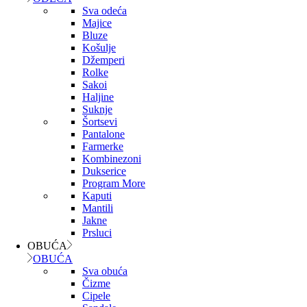
Sva odeća
Majice
Bluze
Košulje
Džemperi
Rolke
Sakoi
Haljine
Suknje
Šortsevi
Pantalone
Farmerke
Kombinezoni
Dukserice
Program More
Kaputi
Mantili
Jakne
Prsluci
OBUĆA
OBUĆA
Sva obuća
Čizme
Cipele