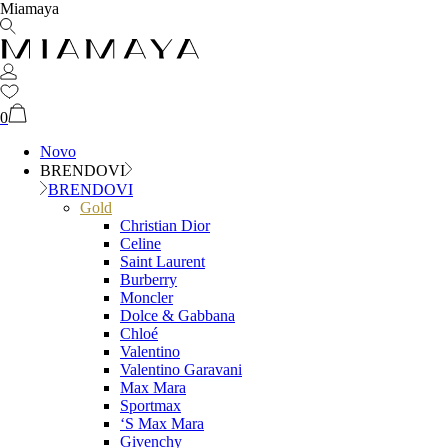
Miamaya
0
Novo
BRENDOVI
BRENDOVI
Gold
Christian Dior
Celine
Saint Laurent
Burberry
Moncler
Dolce & Gabbana
Chloé
Valentino
Valentino Garavani
Max Mara
Sportmax
‘S Max Mara
Givenchy