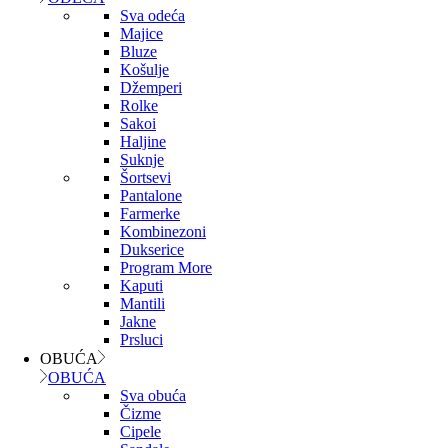
Sva odeća
Majice
Bluze
Košulje
Džemperi
Rolke
Sakoi
Haljine
Suknje
Šortsevi
Pantalone
Farmerke
Kombinezoni
Dukserice
Program More
Kaputi
Mantili
Jakne
Prsluci
OBUĆA
OBUĆA
Sva obuća
Čizme
Cipele