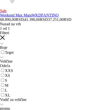
Sale
Weekend Max Mara
WKDFANTINO
68.890,00
RSD
|
41.390,00
RSD
37.251,00
RSD
Nazad na vrh
1
od
1
Filteri
Boje
Teget
Veličine
Odeća
XXS
XS
S
M
L
XL
Vodič za veličine
promo