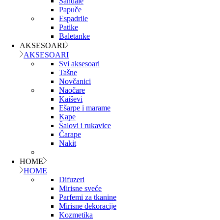
Sandale
Papuče
Espadrile
Patike
Baletanke
AKSESOARI
AKSESOARI
Svi aksesoari
Tašne
Novčanici
Naočare
Kaiševi
Ešarpe i marame
Kape
Šalovi i rukavice
Čarape
Nakit
HOME
HOME
Difuzeri
Mirisne sveće
Parfemi za tkanine
Mirisne dekoracije
Kozmetika