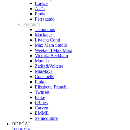
Loewe
Alaïa
Prada
Ferragamo
Premium
Jacquemus
Mackage
Liviana Conti
Max Mara Studio
Weekend Max Mara
Victoria Beckham
Marella
Zadig&Voltaire
MiaMaya
Coccinelle
Pinko
Elisabetta Franchi
Twinset
Falke
i Blues
Carven
EMME
Semicouture
ODEĆA
ODEĆA