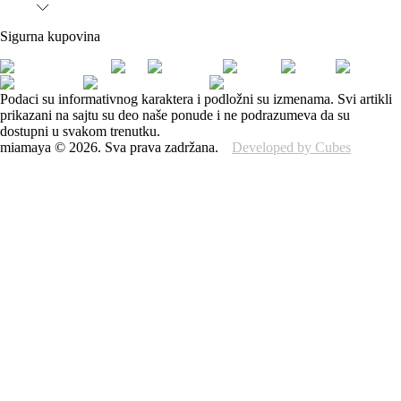
Sigurna kupovina
Podaci su informativnog karaktera i podložni su izmenama. Svi artikli
prikazani na sajtu su deo naše ponude i ne podrazumeva da su
dostupni u svakom trenutku.
miamaya
©
2026
.
Sva prava zadržana.
Developed by Cubes