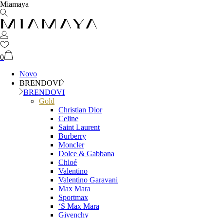
Miamaya
0
Novo
BRENDOVI
BRENDOVI
Gold
Christian Dior
Celine
Saint Laurent
Burberry
Moncler
Dolce & Gabbana
Chloé
Valentino
Valentino Garavani
Max Mara
Sportmax
‘S Max Mara
Givenchy