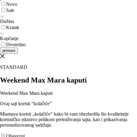
Novo
Sale
Dužina
Kratak
Kopčanje
Dvoredno
primeni
STANDARD
Weekend Max Mara kaputi
Weekend Max Mara kaputi
Ovaj sajt koristi “kolačiće”
Miamaya koristi „kolačiće“ kako bi vam obezbedila što kvalitetnije
korisničko iskustvo prilikom pretraživanja sajta, kao i prikazivanja
personalizovanog sadržaja.
Obavezni