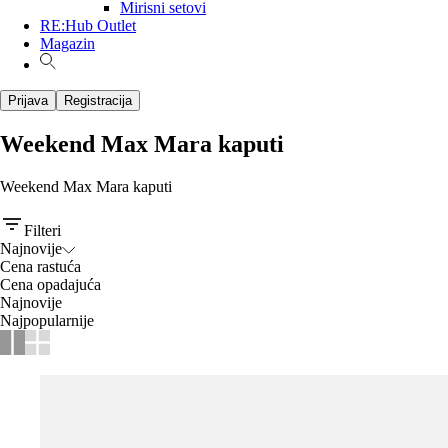
Mirisni setovi
RE:Hub Outlet
Magazin
Prijava
Registracija
Weekend Max Mara kaputi
Weekend Max Mara kaputi
Filteri
Najnovije
Cena rastuća
Cena opadajuća
Najnovije
Najpopularnije