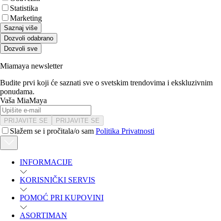
Statistika
Marketing
Saznaj više
Dozvoli odabrano
Dozvoli sve
Miamaya newsletter
Budite prvi koji će saznati sve o svetskim trendovima i ekskluzivnim
ponudama.
Vaša MiaMaya
PRIJAVITE SE
PRIJAVITE SE
Slažem se i pročitala/o sam
Politika Privatnosti
INFORMACIJE
KORISNIČKI SERVIS
POMOĆ PRI KUPOVINI
ASORTIMAN