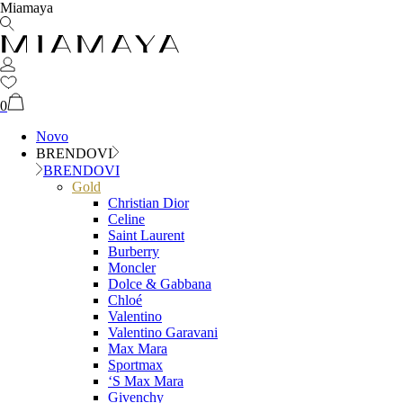
Miamaya
0
Novo
BRENDOVI
BRENDOVI
Gold
Christian Dior
Celine
Saint Laurent
Burberry
Moncler
Dolce & Gabbana
Chloé
Valentino
Valentino Garavani
Max Mara
Sportmax
‘S Max Mara
Givenchy