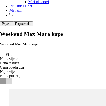
Mirisni setovi
RE:Hub Outlet
Magazin
Prijava
Registracija
Weekend Max Mara kape
Weekend Max Mara kape
Filteri
Najnovije
Cena rastuća
Cena opadajuća
Najnovije
Najpopularnije