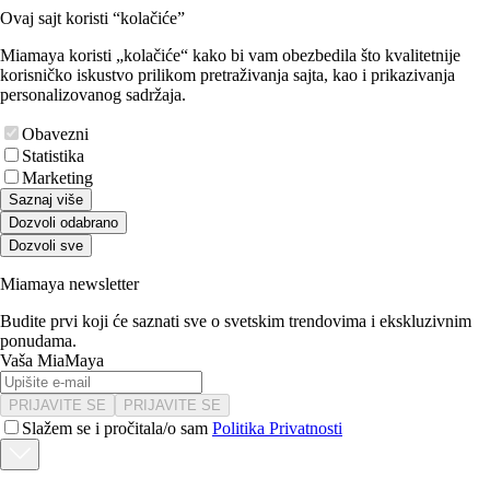
Ovaj sajt koristi “kolačiće”
Miamaya koristi „kolačiće“ kako bi vam obezbedila što kvalitetnije
korisničko iskustvo prilikom pretraživanja sajta, kao i prikazivanja
personalizovanog sadržaja.
Obavezni
Statistika
Marketing
Saznaj više
Dozvoli odabrano
Dozvoli sve
Miamaya newsletter
Budite prvi koji će saznati sve o svetskim trendovima i ekskluzivnim
ponudama.
Vaša MiaMaya
PRIJAVITE SE
PRIJAVITE SE
Slažem se i pročitala/o sam
Politika Privatnosti