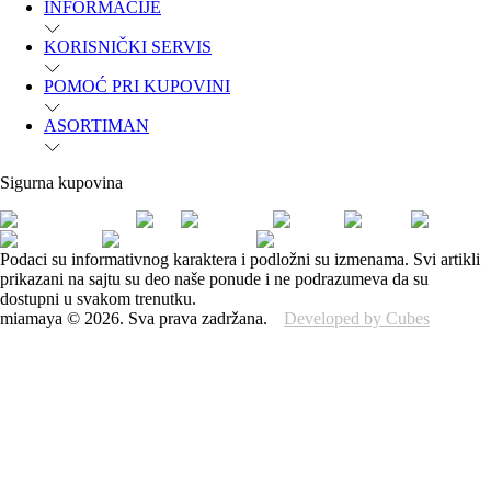
INFORMACIJE
KORISNIČKI SERVIS
POMOĆ PRI KUPOVINI
ASORTIMAN
Sigurna kupovina
Podaci su informativnog karaktera i podložni su izmenama. Svi artikli
prikazani na sajtu su deo naše ponude i ne podrazumeva da su
dostupni u svakom trenutku.
miamaya
©
2026
.
Sva prava zadržana.
Developed by Cubes