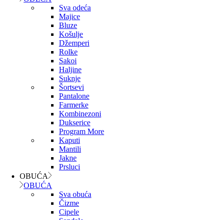
Sva odeća
Majice
Bluze
Košulje
Džemperi
Rolke
Sakoi
Haljine
Suknje
Šortsevi
Pantalone
Farmerke
Kombinezoni
Dukserice
Program More
Kaputi
Mantili
Jakne
Prsluci
OBUĆA
OBUĆA
Sva obuća
Čizme
Cipele