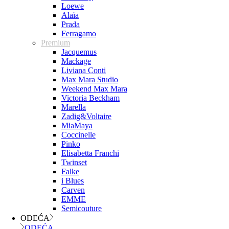
Loewe
Alaïa
Prada
Ferragamo
Premium
Jacquemus
Mackage
Liviana Conti
Max Mara Studio
Weekend Max Mara
Victoria Beckham
Marella
Zadig&Voltaire
MiaMaya
Coccinelle
Pinko
Elisabetta Franchi
Twinset
Falke
i Blues
Carven
EMME
Semicouture
ODEĆA
ODEĆA