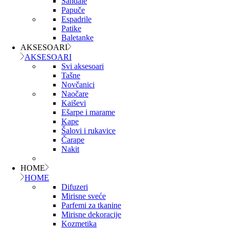
Sandale
Papuče
Espadrile
Patike
Baletanke
AKSESOARI
AKSESOARI
Svi aksesoari
Tašne
Novčanici
Naočare
Kaiševi
Ešarpe i marame
Kape
Šalovi i rukavice
Čarape
Nakit
HOME
HOME
Difuzeri
Mirisne sveće
Parfemi za tkanine
Mirisne dekoracije
Kozmetika