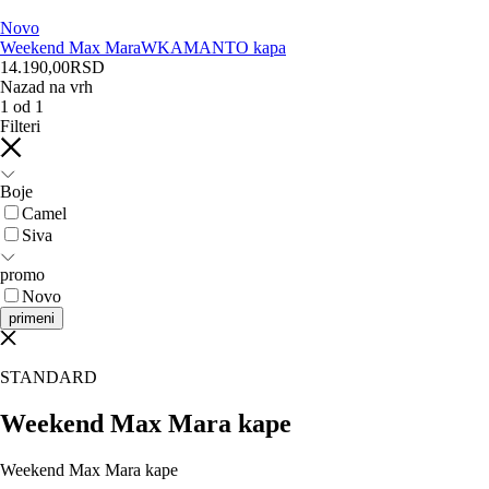
Novo
Weekend Max Mara
WKAMANTO kapa
14.190,00
RSD
Nazad na vrh
1
od
1
Filteri
Boje
Camel
Siva
promo
Novo
primeni
STANDARD
Weekend Max Mara kape
Weekend Max Mara kape