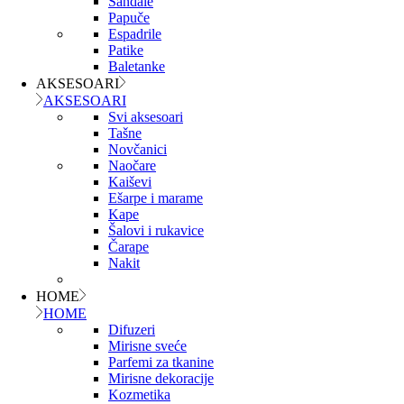
Sandale
Papuče
Espadrile
Patike
Baletanke
AKSESOARI
AKSESOARI
Svi aksesoari
Tašne
Novčanici
Naočare
Kaiševi
Ešarpe i marame
Kape
Šalovi i rukavice
Čarape
Nakit
HOME
HOME
Difuzeri
Mirisne sveće
Parfemi za tkanine
Mirisne dekoracije
Kozmetika