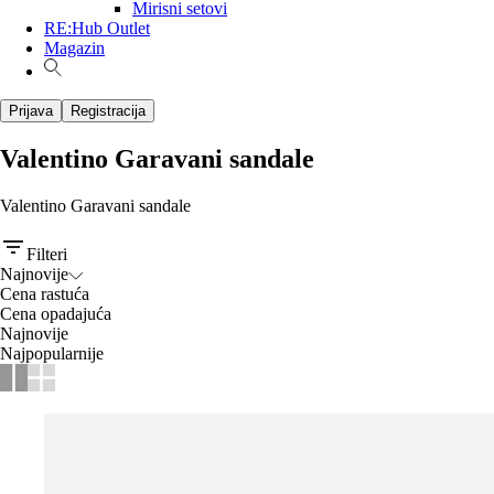
Mirisni setovi
RE:Hub Outlet
Magazin
Prijava
Registracija
Valentino Garavani sandale
Valentino Garavani sandale
Filteri
Najnovije
Cena rastuća
Cena opadajuća
Najnovije
Najpopularnije