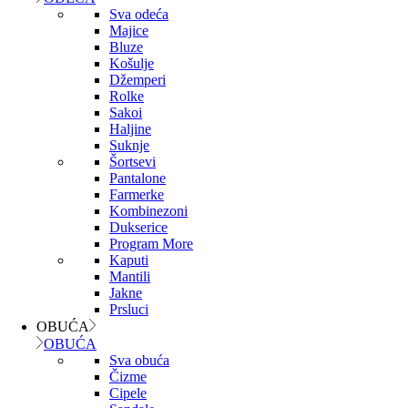
Sva odeća
Majice
Bluze
Košulje
Džemperi
Rolke
Sakoi
Haljine
Suknje
Šortsevi
Pantalone
Farmerke
Kombinezoni
Dukserice
Program More
Kaputi
Mantili
Jakne
Prsluci
OBUĆA
OBUĆA
Sva obuća
Čizme
Cipele