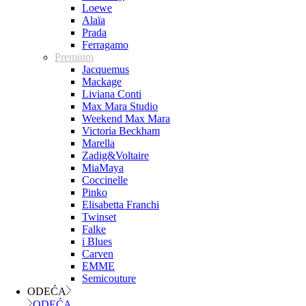
Loewe
Alaïa
Prada
Ferragamo
Premium
Jacquemus
Mackage
Liviana Conti
Max Mara Studio
Weekend Max Mara
Victoria Beckham
Marella
Zadig&Voltaire
MiaMaya
Coccinelle
Pinko
Elisabetta Franchi
Twinset
Falke
i Blues
Carven
EMME
Semicouture
ODEĆA
ODEĆA