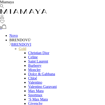
Miamaya
0
Novo
BRENDOVI
BRENDOVI
Gold
Christian Dior
Celine
Saint Laurent
Burberry
Moncler
Dolce & Gabbana
Chloé
Valentino
Valentino Garavani
Max Mara
Sportmax
‘S Max Mara
Givenchy