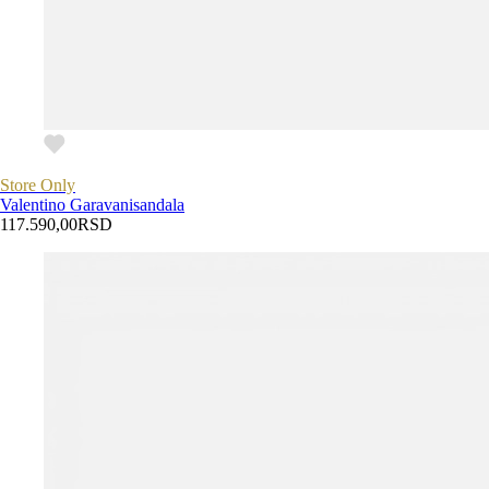
Store Only
Valentino Garavani
sandala
117.590,00
RSD