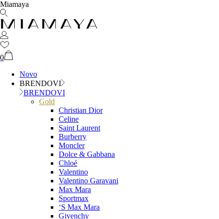
Miamaya
0
Novo
BRENDOVI
BRENDOVI
Gold
Christian Dior
Celine
Saint Laurent
Burberry
Moncler
Dolce & Gabbana
Chloé
Valentino
Valentino Garavani
Max Mara
Sportmax
‘S Max Mara
Givenchy