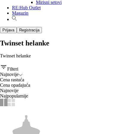
Mirisni setovi
RE:Hub Outlet
Magazin
Prijava
Registracija
Twinset helanke
Twinset helanke
Filteri
Najnovije
Cena rastuća
Cena opadajuća
Najnovije
Najpopularnije