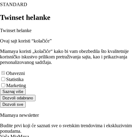
STANDARD
Twinset helanke
Twinset helanke
Ovaj sajt koristi “kolačiće”
Miamaya koristi „kolačiće“ kako bi vam obezbedila što kvalitetnije
korisničko iskustvo prilikom pretraživanja sajta, kao i prikazivanja
personalizovanog sadržaja.
Obavezni
Statistika
Marketing
Saznaj više
Dozvoli odabrano
Dozvoli sve
Miamaya newsletter
Budite prvi koji će saznati sve o svetskim trendovima i ekskluzivnim
ponudama.
Vaša MiaMaya