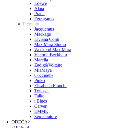
Loewe
Alaïa
Prada
Ferragamo
Premium
Jacquemus
Mackage
Liviana Conti
Max Mara Studio
Weekend Max Mara
Victoria Beckham
Marella
Zadig&Voltaire
MiaMaya
Coccinelle
Pinko
Elisabetta Franchi
Twinset
Falke
i Blues
Carven
EMME
Semicouture
ODEĆA
ODEĆA