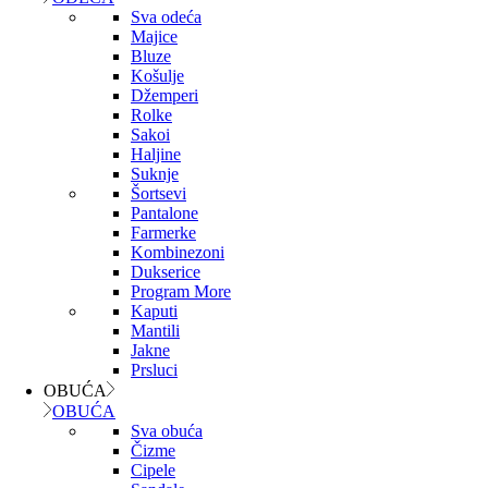
Sva odeća
Majice
Bluze
Košulje
Džemperi
Rolke
Sakoi
Haljine
Suknje
Šortsevi
Pantalone
Farmerke
Kombinezoni
Dukserice
Program More
Kaputi
Mantili
Jakne
Prsluci
OBUĆA
OBUĆA
Sva obuća
Čizme
Cipele