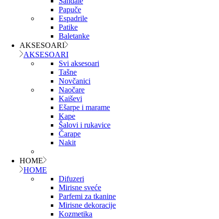
Sandale
Papuče
Espadrile
Patike
Baletanke
AKSESOARI
AKSESOARI
Svi aksesoari
Tašne
Novčanici
Naočare
Kaiševi
Ešarpe i marame
Kape
Šalovi i rukavice
Čarape
Nakit
HOME
HOME
Difuzeri
Mirisne sveće
Parfemi za tkanine
Mirisne dekoracije
Kozmetika