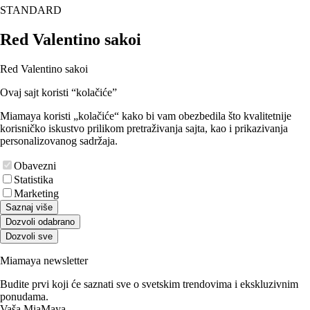
STANDARD
Red Valentino sakoi
Red Valentino sakoi
Ovaj sajt koristi “kolačiće”
Miamaya koristi „kolačiće“ kako bi vam obezbedila što kvalitetnije
korisničko iskustvo prilikom pretraživanja sajta, kao i prikazivanja
personalizovanog sadržaja.
Obavezni
Statistika
Marketing
Saznaj više
Dozvoli odabrano
Dozvoli sve
Miamaya newsletter
Budite prvi koji će saznati sve o svetskim trendovima i ekskluzivnim
ponudama.
Vaša MiaMaya