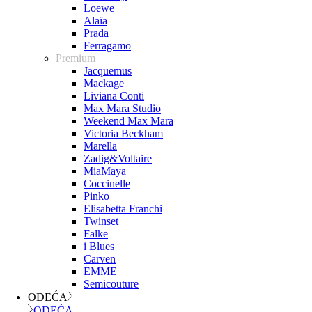
Loewe
Alaïa
Prada
Ferragamo
Premium
Jacquemus
Mackage
Liviana Conti
Max Mara Studio
Weekend Max Mara
Victoria Beckham
Marella
Zadig&Voltaire
MiaMaya
Coccinelle
Pinko
Elisabetta Franchi
Twinset
Falke
i Blues
Carven
EMME
Semicouture
ODEĆA
ODEĆA