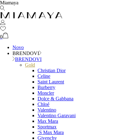
Miamaya
0
Novo
BRENDOVI
BRENDOVI
Gold
Christian Dior
Celine
Saint Laurent
Burberry
Moncler
Dolce & Gabbana
Chloé
Valentino
Valentino Garavani
Max Mara
Sportmax
‘S Max Mara
Givenchy