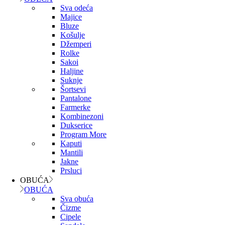
Sva odeća
Majice
Bluze
Košulje
Džemperi
Rolke
Sakoi
Haljine
Suknje
Šortsevi
Pantalone
Farmerke
Kombinezoni
Dukserice
Program More
Kaputi
Mantili
Jakne
Prsluci
OBUĆA
OBUĆA
Sva obuća
Čizme
Cipele