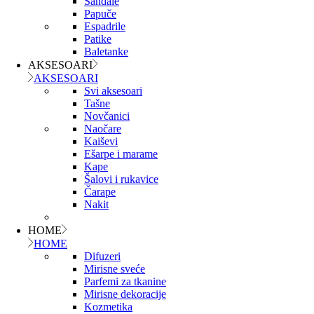
Sandale
Papuče
Espadrile
Patike
Baletanke
AKSESOARI
AKSESOARI
Svi aksesoari
Tašne
Novčanici
Naočare
Kaiševi
Ešarpe i marame
Kape
Šalovi i rukavice
Čarape
Nakit
HOME
HOME
Difuzeri
Mirisne sveće
Parfemi za tkanine
Mirisne dekoracije
Kozmetika