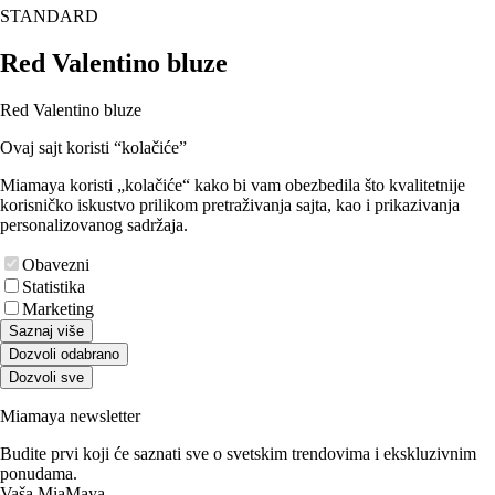
STANDARD
Red Valentino bluze
Red Valentino bluze
Ovaj sajt koristi “kolačiće”
Miamaya koristi „kolačiće“ kako bi vam obezbedila što kvalitetnije
korisničko iskustvo prilikom pretraživanja sajta, kao i prikazivanja
personalizovanog sadržaja.
Obavezni
Statistika
Marketing
Saznaj više
Dozvoli odabrano
Dozvoli sve
Miamaya newsletter
Budite prvi koji će saznati sve o svetskim trendovima i ekskluzivnim
ponudama.
Vaša MiaMaya