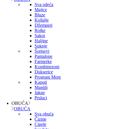
Sva odeća
Majice
Bluze
Košulje
Džemperi
Rolke
Sakoi
Haljine
Suknje
Šortsevi
Pantalone
Farmerke
Kombinezoni
Dukserice
Program More
Kaputi
Mantili
Jakne
Prsluci
OBUĆA
OBUĆA
Sva obuća
Čizme
Cipele