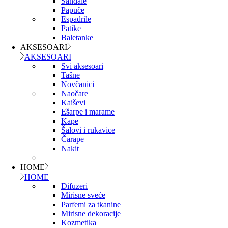
Sandale
Papuče
Espadrile
Patike
Baletanke
AKSESOARI
AKSESOARI
Svi aksesoari
Tašne
Novčanici
Naočare
Kaiševi
Ešarpe i marame
Kape
Šalovi i rukavice
Čarape
Nakit
HOME
HOME
Difuzeri
Mirisne sveće
Parfemi za tkanine
Mirisne dekoracije
Kozmetika