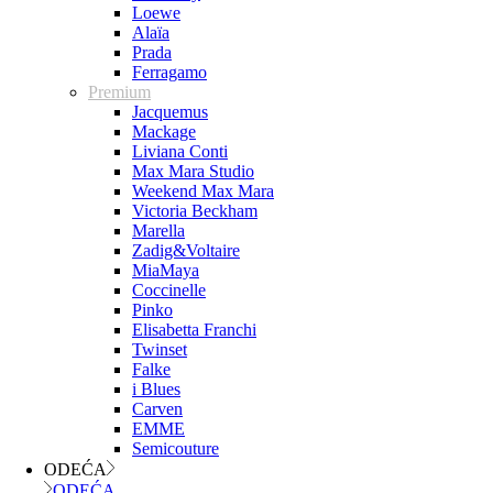
Loewe
Alaïa
Prada
Ferragamo
Premium
Jacquemus
Mackage
Liviana Conti
Max Mara Studio
Weekend Max Mara
Victoria Beckham
Marella
Zadig&Voltaire
MiaMaya
Coccinelle
Pinko
Elisabetta Franchi
Twinset
Falke
i Blues
Carven
EMME
Semicouture
ODEĆA
ODEĆA