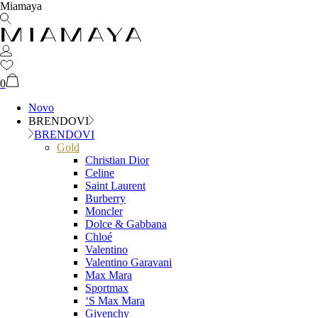
Miamaya
0
Novo
BRENDOVI
BRENDOVI
Gold
Christian Dior
Celine
Saint Laurent
Burberry
Moncler
Dolce & Gabbana
Chloé
Valentino
Valentino Garavani
Max Mara
Sportmax
‘S Max Mara
Givenchy