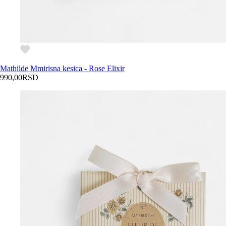
Mathilde M
mirisna kesica - Rose Elixir
990,00
RSD