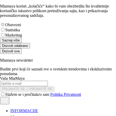
Miamaya koristi „kolačiće“ kako bi vam obezbedila što kvalitetnije
korisničko iskustvo prilikom pretraživanja sajta, kao i prikazivanja
personalizovanog sadržaja.
Obavezni
Statistika
Marketing
Saznaj više
Dozvoli odabrano
Dozvoli sve
Miamaya newsletter
Budite prvi koji će saznati sve o svetskim trendovima i ekskluzivnim
ponudama.
Vaša MiaMaya
PRIJAVITE SE
PRIJAVITE SE
Slažem se i pročitala/o sam
Politika Privatnosti
INFORMACIJE