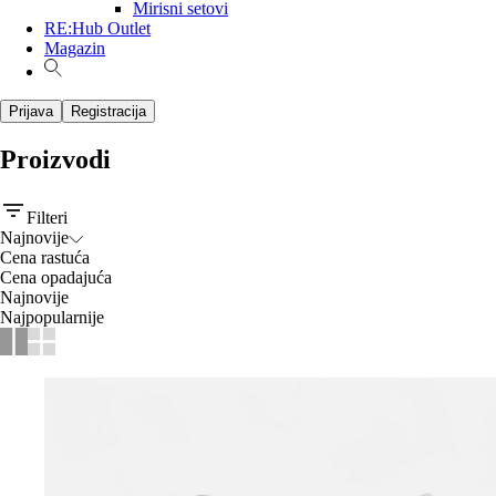
Mirisni setovi
RE:Hub Outlet
Magazin
Prijava
Registracija
Proizvodi
Filteri
Najnovije
Cena rastuća
Cena opadajuća
Najnovije
Najpopularnije