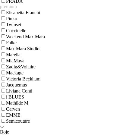
PRADA
premium
Elisabetta Franchi
Pinko
Twinset
Coccinelle
Weekend Max Mara
Falke
Max Mara Studio
Marella
MiaMaya
Zadig&Voltaire
Mackage
Victoria Beckham
Jacquemus
Liviana Conti
i BLUES
Mathilde M
Carven
EMME
Semicouture
Boje