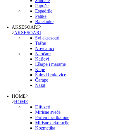
Sandale
Papuče
Espadrile
Patike
Baletanke
AKSESOARI
AKSESOARI
Svi aksesoari
Tašne
Novčanici
Naočare
Kaiševi
Ešarpe i marame
Kape
Šalovi i rukavice
Čarape
Nakit
HOME
HOME
Difuzeri
Mirisne sveće
Parfemi za tkanine
Mirisne dekoracije
Kozmetika