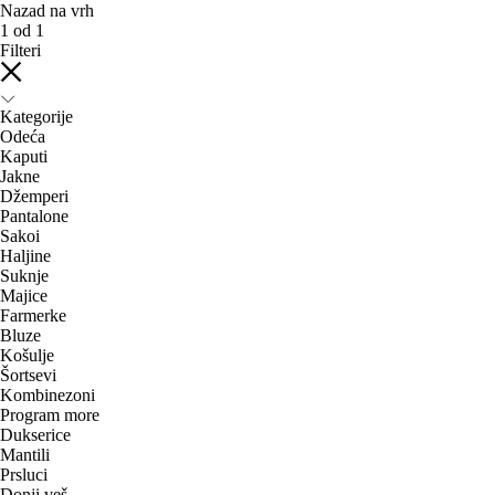
Nazad na vrh
1
od
1
Filteri
Kategorije
Odeća
Kaputi
Jakne
Džemperi
Pantalone
Sakoi
Haljine
Suknje
Majice
Farmerke
Bluze
Košulje
Šortsevi
Kombinezoni
Program more
Dukserice
Mantili
Prsluci
Donji veš