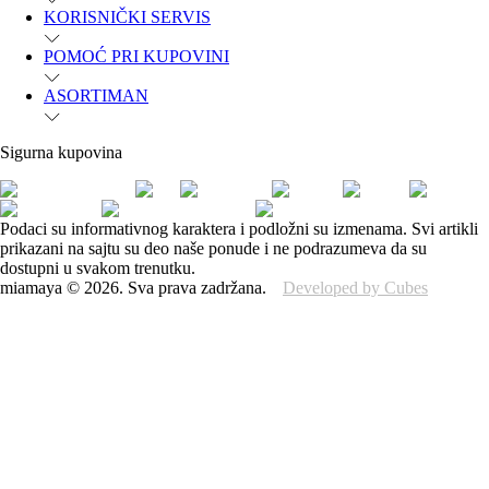
KORISNIČKI SERVIS
POMOĆ PRI KUPOVINI
ASORTIMAN
Sigurna kupovina
Podaci su informativnog karaktera i podložni su izmenama. Svi artikli
prikazani na sajtu su deo naše ponude i ne podrazumeva da su
dostupni u svakom trenutku.
miamaya
©
2026
.
Sva prava zadržana.
Developed by Cubes