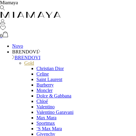
Miamaya
0
Novo
BRENDOVI
BRENDOVI
Gold
Christian Dior
Celine
Saint Laurent
Burberry
Moncler
Dolce & Gabbana
Chloé
Valentino
Valentino Garavani
Max Mara
Sportmax
‘S Max Mara
Givenchy