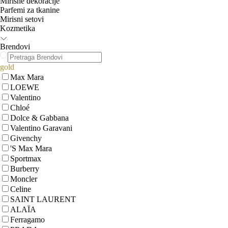
Mirisne dekoracije
Parfemi za tkanine
Mirisni setovi
Kozmetika
Brendovi
gold
Max Mara
LOEWE
Valentino
Chloé
Dolce & Gabbana
Valentino Garavani
Givenchy
'S Max Mara
Sportmax
Burberry
Moncler
Celine
SAINT LAURENT
ALAÏA
Ferragamo