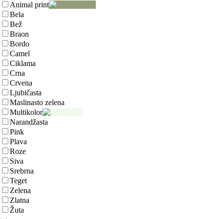
Animal print
Bela
Bež
Braon
Bordo
Camel
Ciklama
Crna
Crvena
Ljubičasta
Maslinasto zelena
Multikolor
Narandžasta
Pink
Plava
Roze
Siva
Srebrna
Teget
Zelena
Zlatna
Žuta