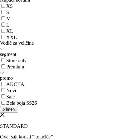
XS
S
M
L
XL
XXL
Vodič za veličine
segment
Store only
Premium
promo
AKCIJA
Novo
Sale
Bela boja SS26
primeni
STANDARD
Ovaj sajt koristi “kolačiće”