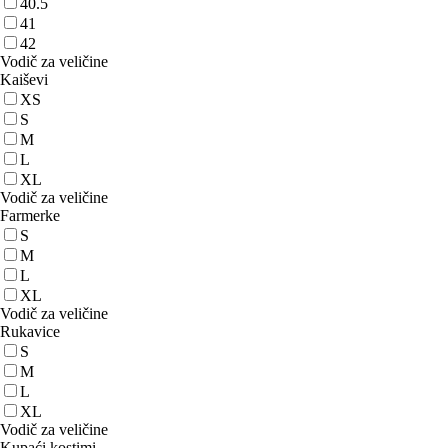
40.5
41
42
Vodič za veličine
Kaiševi
XS
S
M
L
XL
Vodič za veličine
Farmerke
S
M
L
XL
Vodič za veličine
Rukavice
S
M
L
XL
Vodič za veličine
Kupaći kostimi