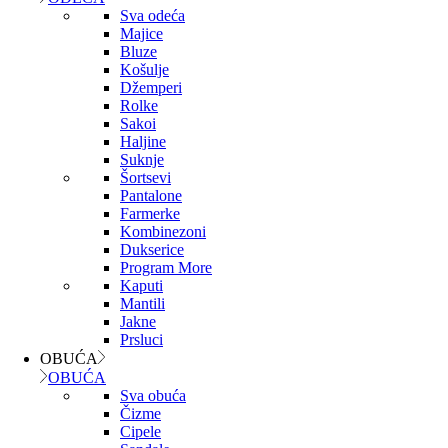
Sva odeća
Majice
Bluze
Košulje
Džemperi
Rolke
Sakoi
Haljine
Suknje
Šortsevi
Pantalone
Farmerke
Kombinezoni
Dukserice
Program More
Kaputi
Mantili
Jakne
Prsluci
OBUĆA
OBUĆA
Sva obuća
Čizme
Cipele