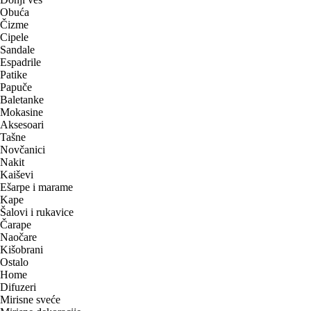
Obuća
Čizme
Cipele
Sandale
Espadrile
Patike
Papuče
Baletanke
Mokasine
Aksesoari
Tašne
Novčanici
Nakit
Kaiševi
Ešarpe i marame
Kape
Šalovi i rukavice
Čarape
Naočare
Kišobrani
Ostalo
Home
Difuzeri
Mirisne sveće