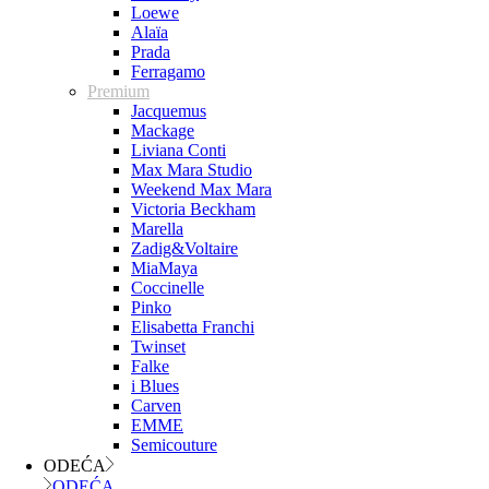
Loewe
Alaïa
Prada
Ferragamo
Premium
Jacquemus
Mackage
Liviana Conti
Max Mara Studio
Weekend Max Mara
Victoria Beckham
Marella
Zadig&Voltaire
MiaMaya
Coccinelle
Pinko
Elisabetta Franchi
Twinset
Falke
i Blues
Carven
EMME
Semicouture
ODEĆA
ODEĆA