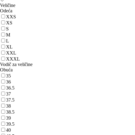
Veličine
Odeća
XXS
XS
S
M
L
XL
XXL
XXXL
Vodič za veličine
Obuća
35
36
36.5
37
37.5
38
38.5
39
39.5
40