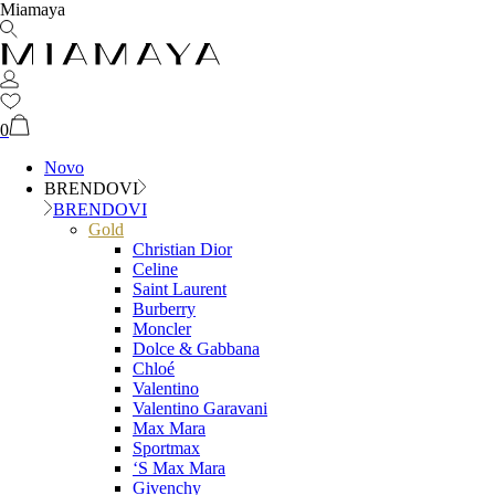
Miamaya
0
Novo
BRENDOVI
BRENDOVI
Gold
Christian Dior
Celine
Saint Laurent
Burberry
Moncler
Dolce & Gabbana
Chloé
Valentino
Valentino Garavani
Max Mara
Sportmax
‘S Max Mara
Givenchy