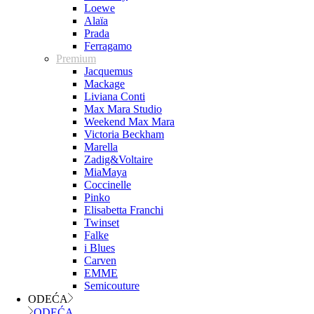
Loewe
Alaïa
Prada
Ferragamo
Premium
Jacquemus
Mackage
Liviana Conti
Max Mara Studio
Weekend Max Mara
Victoria Beckham
Marella
Zadig&Voltaire
MiaMaya
Coccinelle
Pinko
Elisabetta Franchi
Twinset
Falke
i Blues
Carven
EMME
Semicouture
ODEĆA
ODEĆA