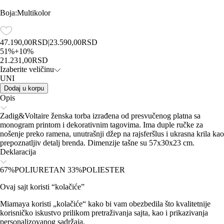
Boja
:
Multikolor
47.190,00
RSD
|
23.590,00
RSD
51
%
+
10
%
21.231,00
RSD
Izaberite veličinu
UNI
Dodaj u korpu
Opis
Zadig&Voltaire ženska torba izrađena od presvučenog platna sa
monogram printom i dekorativnim tagovima. Ima duple ručke za
nošenje preko ramena, unutrašnji džep na rajsferšlus i ukrasna krila kao
prepoznatljiv detalj brenda. Dimenzije tašne su 57x30x23 cm.
Deklaracija
67%POLIURETAN 33%POLIESTER
Ovaj sajt koristi “kolačiće”
Miamaya koristi „kolačiće“ kako bi vam obezbedila što kvalitetnije
korisničko iskustvo prilikom pretraživanja sajta, kao i prikazivanja
personalizovanog sadržaja.