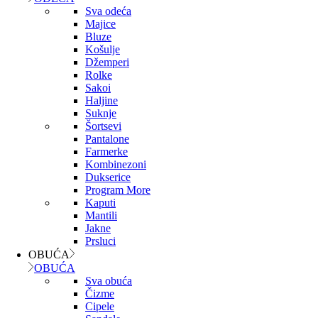
Sva odeća
Majice
Bluze
Košulje
Džemperi
Rolke
Sakoi
Haljine
Suknje
Šortsevi
Pantalone
Farmerke
Kombinezoni
Dukserice
Program More
Kaputi
Mantili
Jakne
Prsluci
OBUĆA
OBUĆA
Sva obuća
Čizme
Cipele