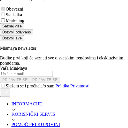
Obavezni
Statistika
Marketing
Saznaj više
Dozvoli odabrano
Dozvoli sve
Miamaya newsletter
Budite prvi koji će saznati sve o svetskim trendovima i ekskluzivnim
ponudama.
Vaša MiaMaya
PRIJAVITE SE
PRIJAVITE SE
Slažem se i pročitala/o sam
Politika Privatnosti
INFORMACIJE
KORISNIČKI SERVIS
POMOĆ PRI KUPOVINI