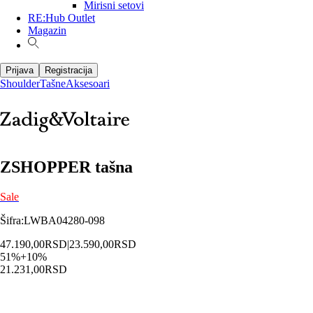
Mirisni setovi
RE:Hub Outlet
Magazin
Prijava
Registracija
Shoulder
Tašne
Aksesoari
ZSHOPPER tašna
Sale
Šifra
:
LWBA04280-098
47.190,00
RSD
|
23.590,00
RSD
51
%
+
10
%
21.231,00
RSD