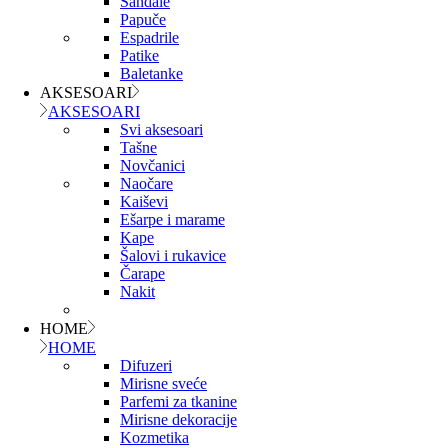
Sandale
Papuče
Espadrile
Patike
Baletanke
AKSESOARI
AKSESOARI
Svi aksesoari
Tašne
Novčanici
Naočare
Kaiševi
Ešarpe i marame
Kape
Šalovi i rukavice
Čarape
Nakit
HOME
HOME
Difuzeri
Mirisne sveće
Parfemi za tkanine
Mirisne dekoracije
Kozmetika