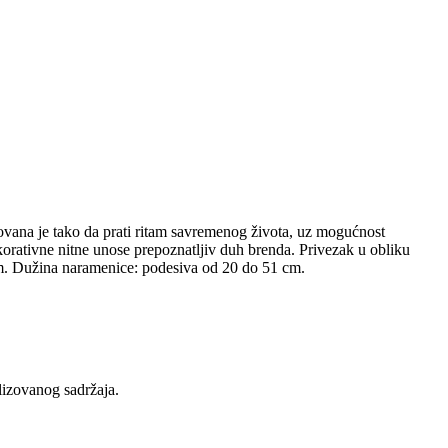
ovana je tako da prati ritam savremenog života, uz mogućnost
korativne nitne unose prepoznatljiv duh brenda. Privezak u obliku
 cm. Dužina naramenice: podesiva od 20 do 51 cm.
lizovanog sadržaja.