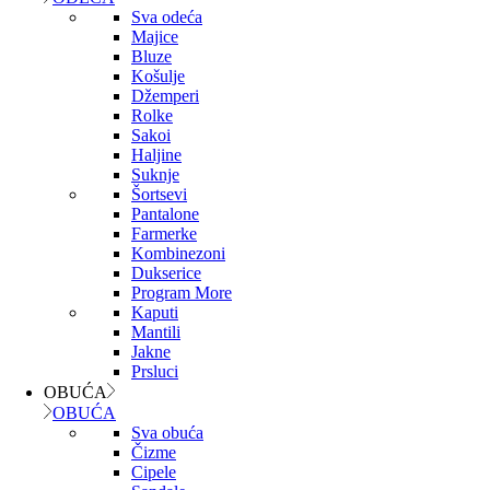
Sva odeća
Majice
Bluze
Košulje
Džemperi
Rolke
Sakoi
Haljine
Suknje
Šortsevi
Pantalone
Farmerke
Kombinezoni
Dukserice
Program More
Kaputi
Mantili
Jakne
Prsluci
OBUĆA
OBUĆA
Sva obuća
Čizme
Cipele