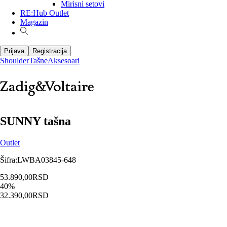
Mirisni setovi
RE:Hub Outlet
Magazin
Prijava
Registracija
Shoulder
Tašne
Aksesoari
SUNNY tašna
Outlet
Šifra
:
LWBA03845-648
53.890,00
RSD
40
%
32.390,00
RSD