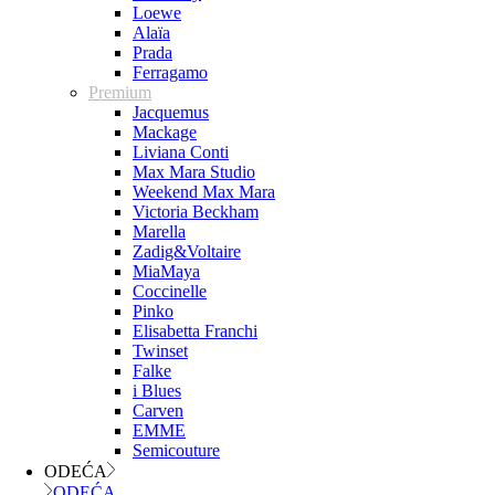
Loewe
Alaïa
Prada
Ferragamo
Premium
Jacquemus
Mackage
Liviana Conti
Max Mara Studio
Weekend Max Mara
Victoria Beckham
Marella
Zadig&Voltaire
MiaMaya
Coccinelle
Pinko
Elisabetta Franchi
Twinset
Falke
i Blues
Carven
EMME
Semicouture
ODEĆA
ODEĆA