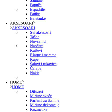
Sandale
Papuče
Espadrile
Patike
Baletanke
AKSESOARI
AKSESOARI
Svi aksesoari
Tašne
Novčanici
Naočare
Kaiševi
Ešarpe i marame
Kape
Šalovi i rukavice
Čarape
Nakit
HOME
HOME
Difuzeri
Mirisne sveće
Parfemi za tkanine
Mirisne dekoracije
Kozmetika