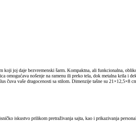
m koji joj daje bezvremenski šarm. Kompaktna, ali funkcionalna, oblik
ica omogućava nošenje na ramenu ili preko tela, dok metalna krila i de
sferšlus čuva vaše dragocenosti sa stilom. Dimenzije tašne su 21×12,5×8
sničko iskustvo prilikom pretraživanja sajta, kao i prikazivanja persona