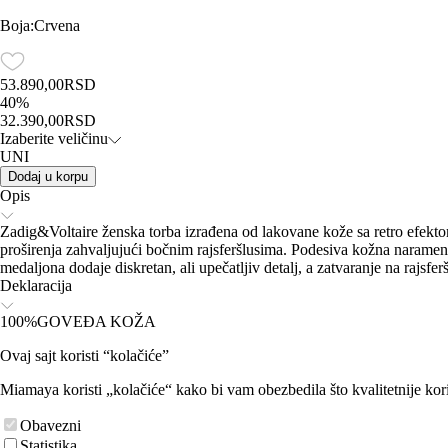
Boja
:
Crvena
53.890,00
RSD
40
%
32.390,00
RSD
Izaberite veličinu
UNI
Dodaj u korpu
Opis
Zadig&Voltaire ženska torba izrađena od lakovane kože sa retro efekto
proširenja zahvaljujući bočnim rajsferšlusima. Podesiva kožna naramen
medaljona dodaje diskretan, ali upečatljiv detalj, a zatvaranje na raj
Deklaracija
100%GOVEĐA KOŽA
Ovaj sajt koristi “kolačiće”
Miamaya koristi „kolačiće“ kako bi vam obezbedila što kvalitetnije kori
Obavezni
Statistika