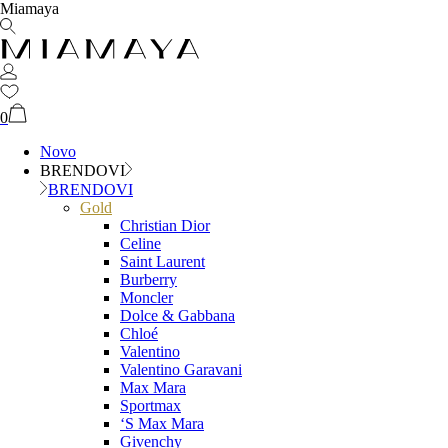
Miamaya
0
Novo
BRENDOVI
BRENDOVI
Gold
Christian Dior
Celine
Saint Laurent
Burberry
Moncler
Dolce & Gabbana
Chloé
Valentino
Valentino Garavani
Max Mara
Sportmax
‘S Max Mara
Givenchy