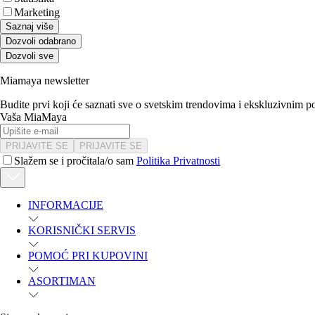
Marketing
Saznaj više
Dozvoli odabrano
Dozvoli sve
Miamaya newsletter
Budite prvi koji će saznati sve o svetskim trendovima i ekskluzivnim 
Vaša MiaMaya
PRIJAVITE SE
PRIJAVITE SE
Slažem se i pročitala/o sam
Politika Privatnosti
INFORMACIJE
KORISNIČKI SERVIS
POMOĆ PRI KUPOVINI
ASORTIMAN