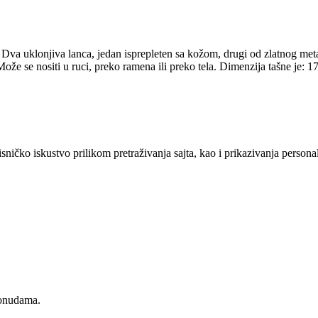
 Dva uklonjiva lanca, jedan isprepleten sa kožom, drugi od zlatnog met
Može se nositi u ruci, preko ramena ili preko tela. Dimenzija tašne je: 
sničko iskustvo prilikom pretraživanja sajta, kao i prikazivanja persona
ponudama.