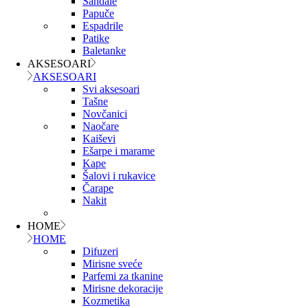
Sandale
Papuče
Espadrile
Patike
Baletanke
AKSESOARI
AKSESOARI
Svi aksesoari
Tašne
Novčanici
Naočare
Kaiševi
Ešarpe i marame
Kape
Šalovi i rukavice
Čarape
Nakit
HOME
HOME
Difuzeri
Mirisne sveće
Parfemi za tkanine
Mirisne dekoracije
Kozmetika