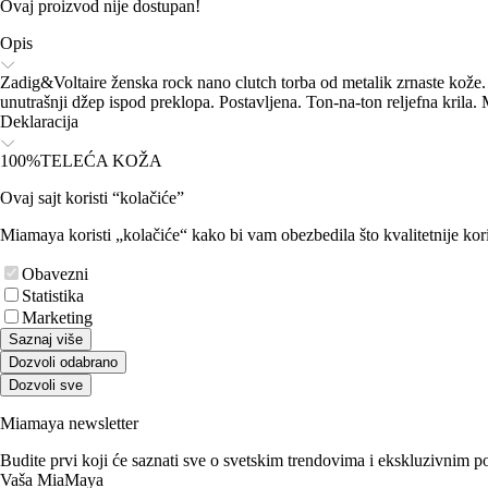
Ovaj proizvod nije dostupan!
Opis
Zadig&Voltaire ženska rock nano clutch torba od metalik zrnaste kože.
unutrašnji džep ispod preklopa. Postavljena. Ton-na-ton reljefna krila. 
Deklaracija
100%TELEĆA KOŽA
Ovaj sajt koristi “kolačiće”
Miamaya koristi „kolačiće“ kako bi vam obezbedila što kvalitetnije kori
Obavezni
Statistika
Marketing
Saznaj više
Dozvoli odabrano
Dozvoli sve
Miamaya newsletter
Budite prvi koji će saznati sve o svetskim trendovima i ekskluzivnim 
Vaša MiaMaya