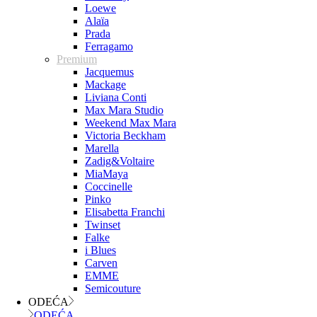
Loewe
Alaïa
Prada
Ferragamo
Premium
Jacquemus
Mackage
Liviana Conti
Max Mara Studio
Weekend Max Mara
Victoria Beckham
Marella
Zadig&Voltaire
MiaMaya
Coccinelle
Pinko
Elisabetta Franchi
Twinset
Falke
i Blues
Carven
EMME
Semicouture
ODEĆA
ODEĆA