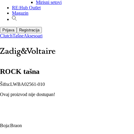
Mirisni setovi
RE:Hub Outlet
Magazin
Prijava
Registracija
Clutch
Tašne
Aksesoari
ROCK tašna
Šifra
:
LWBA02561-010
Ovaj proizvod nije dostupan!
Boja
:
Braon