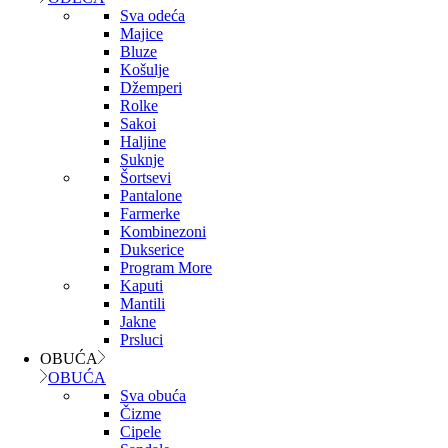
Sva odeća
Majice
Bluze
Košulje
Džemperi
Rolke
Sakoi
Haljine
Suknje
Šortsevi
Pantalone
Farmerke
Kombinezoni
Dukserice
Program More
Kaputi
Mantili
Jakne
Prsluci
OBUĆA
OBUĆA
Sva obuća
Čizme
Cipele