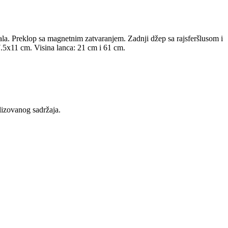
ala. Preklop sa magnetnim zatvaranjem. Zadnji džep sa rajsferšlusom i
17.5x11 cm. Visina lanca: 21 cm i 61 cm.
lizovanog sadržaja.