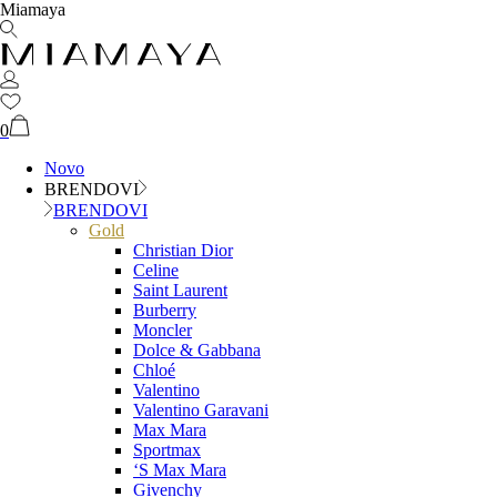
Miamaya
0
Novo
BRENDOVI
BRENDOVI
Gold
Christian Dior
Celine
Saint Laurent
Burberry
Moncler
Dolce & Gabbana
Chloé
Valentino
Valentino Garavani
Max Mara
Sportmax
‘S Max Mara
Givenchy