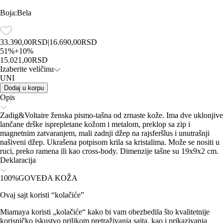
Boja
:
Bela
33.390,00
RSD
|
16.690,00
RSD
51
%
+
10
%
15.021,00
RSD
Izaberite veličinu
UNI
Dodaj u korpu
Opis
Zadig&Voltaire ženska pismo-tašna od zrnaste kože. Ima dve uklonjive
lančane drške isprepletane kožom i metalom, preklop sa zip i
magnetnim zatvaranjem, mali zadnji džep na rajsferšlus i unutrašnji
našiveni džep. Ukrašena potpisom krila sa kristalima. Može se nositi u
ruci, preko ramena ili kao cross-body. Dimenzije tašne su 19x9x2 cm.
Deklaracija
100%GOVEĐA KOŽA
Ovaj sajt koristi “kolačiće”
Miamaya koristi „kolačiće“ kako bi vam obezbedila što kvalitetnije
korisničko iskustvo prilikom pretraživanja sajta, kao i prikazivanja