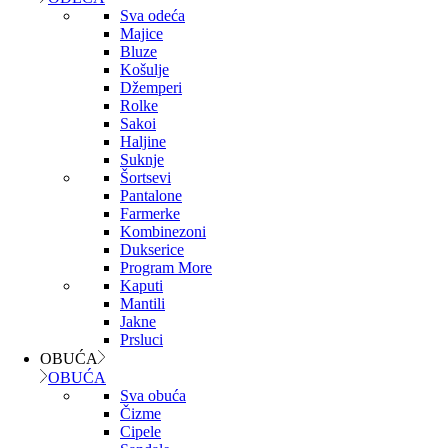
Sva odeća
Majice
Bluze
Košulje
Džemperi
Rolke
Sakoi
Haljine
Suknje
Šortsevi
Pantalone
Farmerke
Kombinezoni
Dukserice
Program More
Kaputi
Mantili
Jakne
Prsluci
OBUĆA
OBUĆA
Sva obuća
Čizme
Cipele