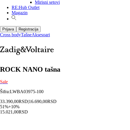
Mirisni setovi
RE:Hub Outlet
Magazin
Prijava
Registracija
Cross body
Tašne
Aksesoari
ROCK NANO tašna
Sale
Šifra
:
LWBA03975-100
33.390,00
RSD
|
16.690,00
RSD
51
%
+
10
%
15.021,00
RSD