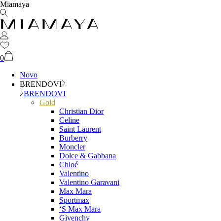
Miamaya
0
Novo
BRENDOVI
BRENDOVI
Gold
Christian Dior
Celine
Saint Laurent
Burberry
Moncler
Dolce & Gabbana
Chloé
Valentino
Valentino Garavani
Max Mara
Sportmax
‘S Max Mara
Givenchy