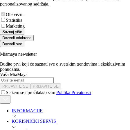
personalizovanog sadržaja.
Obavezni
Statistika
Marketing
Saznaj više
Dozvoli odabrano
Dozvoli sve
Miamaya newsletter
Budite prvi koji će saznati sve o svetskim trendovima i ekskluzivnim
ponudama.
Vaša MiaMaya
PRIJAVITE SE
PRIJAVITE SE
Slažem se i pročitala/o sam
Politika Privatnosti
INFORMACIJE
KORISNIČKI SERVIS