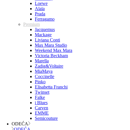
Loewe
Alaïa
Prada
Ferragamo
Premium
Jacquemus
Mackage
Liviana Conti
Max Mara Studio
Weekend Max Mara
Victoria Beckham
Marella
Zadig&Voltaire
MiaMaya
Coccinelle
Pinko
Elisabetta Franchi
Twinset
Falke
i Blues
Carven
EMME
Semicouture
ODEĆA
ODEĆA