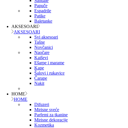
Sandale
Papuče
Espadrile
Patike
Baletanke
AKSESOARI
AKSESOARI
Svi aksesoari
Tašne
Novčanici
Naočare
Kaiševi
Ešarpe i marame
Kape
Šalovi i rukavice
Čarape
Nakit
HOME
HOME
Difuzeri
Mirisne sveće
Parfemi za tkanine
Mirisne dekoracije
Kozmetika