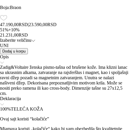
Boja
:
Braon
47.190,00
RSD
|
23.590,00
RSD
51
%
+
10
%
21.231,00
RSD
Izaberite veličinu
UNI
Dodaj u korpu
Opis
Zadig&Voltaire ženska pismo-tašna od brušene kože. Ima klizni lanac
sa ukrasnim alkama, zatvaranje na rajsferšlus i magnet, kao i spoljašnji
ravni džep pozadi sa magnetnim zatvaranjem. Unutra se nalazi
našiveni džep. Dekorisana prepoznatljivim motivom krila. Može se
nositi preko ramena ili kao cross-body. Dimenzije tašne su 27x12,5
cm.
Deklaracija
100%TELEĆA KOŽA
Ovaj sajt koristi “kolačiće”
Miamaya koristi „kolačiće“ kako bi vam obezbedila što kvalitetnije