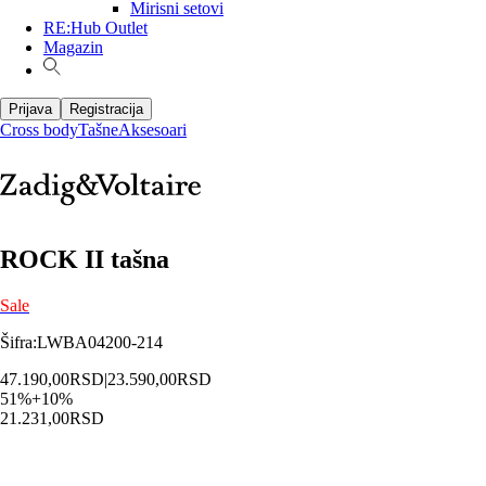
Mirisni setovi
RE:Hub Outlet
Magazin
Prijava
Registracija
Cross body
Tašne
Aksesoari
ROCK II tašna
Sale
Šifra
:
LWBA04200-214
47.190,00
RSD
|
23.590,00
RSD
51
%
+
10
%
21.231,00
RSD