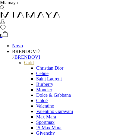
Miamaya
0
Novo
BRENDOVI
BRENDOVI
Gold
Christian Dior
Celine
Saint Laurent
Burberry
Moncler
Dolce & Gabbana
Chloé
Valentino
Valentino Garavani
Max Mara
Sportmax
‘S Max Mara
Givenchy