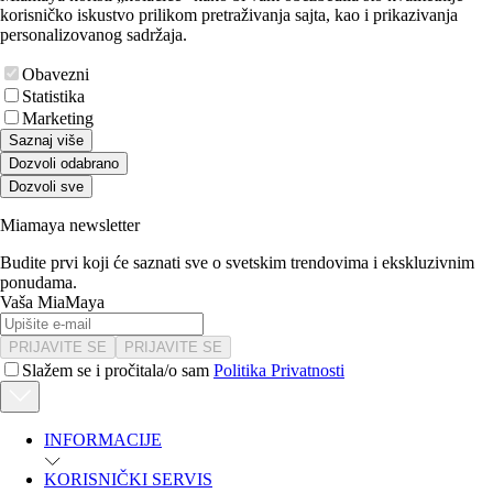
korisničko iskustvo prilikom pretraživanja sajta, kao i prikazivanja
personalizovanog sadržaja.
Obavezni
Statistika
Marketing
Saznaj više
Dozvoli odabrano
Dozvoli sve
Miamaya newsletter
Budite prvi koji će saznati sve o svetskim trendovima i ekskluzivnim
ponudama.
Vaša MiaMaya
PRIJAVITE SE
PRIJAVITE SE
Slažem se i pročitala/o sam
Politika Privatnosti
INFORMACIJE
KORISNIČKI SERVIS