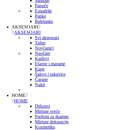
Sandale
Papuče
Espadrile
Patike
Baletanke
AKSESOARI
AKSESOARI
Svi aksesoari
Tašne
Novčanici
Naočare
Kaiševi
Ešarpe i marame
Kape
Šalovi i rukavice
Čarape
Nakit
HOME
HOME
Difuzeri
Mirisne sveće
Parfemi za tkanine
Mirisne dekoracije
Kozmetika