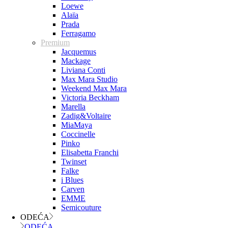
Loewe
Alaïa
Prada
Ferragamo
Premium
Jacquemus
Mackage
Liviana Conti
Max Mara Studio
Weekend Max Mara
Victoria Beckham
Marella
Zadig&Voltaire
MiaMaya
Coccinelle
Pinko
Elisabetta Franchi
Twinset
Falke
i Blues
Carven
EMME
Semicouture
ODEĆA
ODEĆA