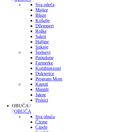
Sva odeća
Majice
Bluze
Košulje
Džemperi
Rolke
Sakoi
Haljine
Suknje
Šortsevi
Pantalone
Farmerke
Kombinezoni
Dukserice
Program More
Kaputi
Mantili
Jakne
Prsluci
OBUĆA
OBUĆA
Sva obuća
Čizme
Cipele