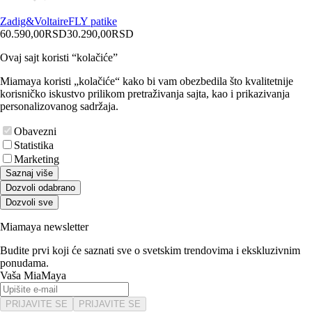
Zadig&Voltaire
FLY patike
60.590,00
RSD
30.290,00
RSD
Ovaj sajt koristi “kolačiće”
Miamaya koristi „kolačiće“ kako bi vam obezbedila što kvalitetnije
korisničko iskustvo prilikom pretraživanja sajta, kao i prikazivanja
personalizovanog sadržaja.
Obavezni
Statistika
Marketing
Saznaj više
Dozvoli odabrano
Dozvoli sve
Miamaya newsletter
Budite prvi koji će saznati sve o svetskim trendovima i ekskluzivnim
ponudama.
Vaša MiaMaya
PRIJAVITE SE
PRIJAVITE SE