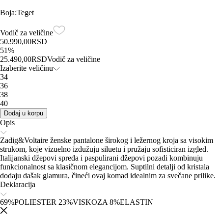
Boja
:
Teget
Vodič za veličine
50.990,00
RSD
51
%
25.490,00
RSD
Vodič za veličine
Izaberite veličinu
34
36
38
40
Dodaj u korpu
Opis
Zadig&Voltaire ženske pantalone širokog i ležernog kroja sa visokim
strukom, koje vizuelno izdužuju siluetu i pružaju sofisticiran izgled.
Italijanski džepovi spreda i paspulirani džepovi pozadi kombinuju
funkcionalnost sa klasičnom elegancijom. Suptilni detalji od kristala
dodaju dašak glamura, čineći ovaj komad idealnim za svečane prilike.
Deklaracija
69%POLIESTER 23%VISKOZA 8%ELASTIN