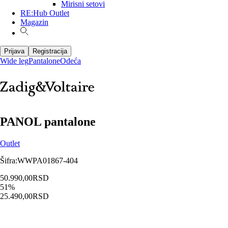
Mirisni setovi
RE:Hub Outlet
Magazin
Prijava
Registracija
Wide leg
Pantalone
Odeća
PANOL pantalone
Outlet
Šifra
:
WWPA01867-404
50.990,00
RSD
51
%
25.490,00
RSD