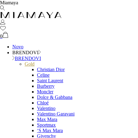
Miamaya
0
Novo
BRENDOVI
BRENDOVI
Gold
Christian Dior
Celine
Saint Laurent
Burberry
Moncler
Dolce & Gabbana
Chloé
Valentino
Valentino Garavani
Max Mara
Sportmax
‘S Max Mara
Givenchy