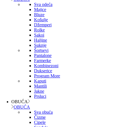
Sva odeća
Majice
Bluze
Košulje
Džemperi
Rolke
Sakoi
Haljine
Suknje
Šortsevi
Pantalone
Farmerke
Kombinezoni
Dukserice
Program More
Kaputi
Mantili
Jakne
Prsluci
OBUĆA
OBUĆA
Sva obuća
Čizme
Cipele