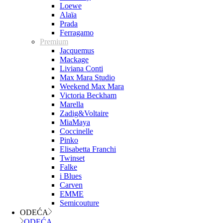
Loewe
Alaïa
Prada
Ferragamo
Premium
Jacquemus
Mackage
Liviana Conti
Max Mara Studio
Weekend Max Mara
Victoria Beckham
Marella
Zadig&Voltaire
MiaMaya
Coccinelle
Pinko
Elisabetta Franchi
Twinset
Falke
i Blues
Carven
EMME
Semicouture
ODEĆA
ODEĆA