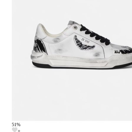
51
%
+