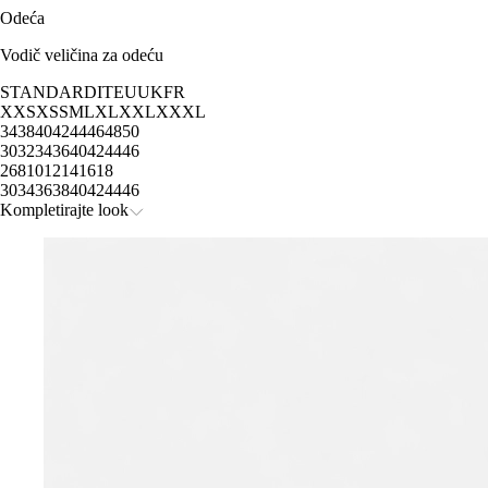
Odeća
Vodič veličina za odeću
STANDARD
IT
EU
UK
FR
XXS
XS
S
M
L
XL
XXL
XXXL
34
38
40
42
44
46
48
50
30
32
34
36
40
42
44
46
2
6
8
10
12
14
16
18
30
34
36
38
40
42
44
46
Kompletirajte look