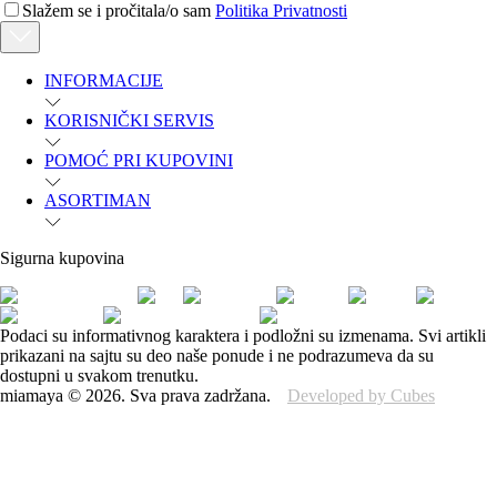
Slažem se i pročitala/o sam
Politika Privatnosti
INFORMACIJE
KORISNIČKI SERVIS
POMOĆ PRI KUPOVINI
ASORTIMAN
Sigurna kupovina
Podaci su informativnog karaktera i podložni su izmenama. Svi artikli
prikazani na sajtu su deo naše ponude i ne podrazumeva da su
dostupni u svakom trenutku.
miamaya
©
2026
.
Sva prava zadržana.
Developed by Cubes