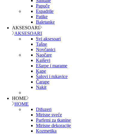
Sandale
Papuče
Espadrile
Patike
Baletanke
AKSESOARI
AKSESOARI
Svi aksesoari
Tašne
Novčanici
Naočare
Kaiševi
Ešarpe i marame
Kape
Šalovi i rukavice
Čarape
Nakit
HOME
HOME
Difuzeri
Mirisne sveće
Parfemi za tkanine
Mirisne dekoracije
Kozmetika