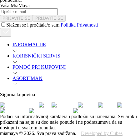
Vaša MiaMaya
PRIJAVITE SE
PRIJAVITE SE
Slažem se i pročitala/o sam
Politika Privatnosti
INFORMACIJE
KORISNIČKI SERVIS
POMOĆ PRI KUPOVINI
ASORTIMAN
Sigurna kupovina
Podaci su informativnog karaktera i podložni su izmenama. Svi artikli
prikazani na sajtu su deo naše ponude i ne podrazumeva da su
dostupni u svakom trenutku.
miamaya
©
2026
.
Sva prava zadržana.
Developed by Cubes