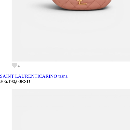
+
SAINT LAURENT
ICARINO tašna
306.190,00
RSD