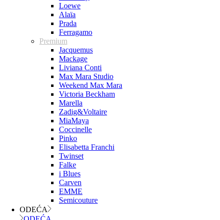
Loewe
Alaïa
Prada
Ferragamo
Premium
Jacquemus
Mackage
Liviana Conti
Max Mara Studio
Weekend Max Mara
Victoria Beckham
Marella
Zadig&Voltaire
MiaMaya
Coccinelle
Pinko
Elisabetta Franchi
Twinset
Falke
i Blues
Carven
EMME
Semicouture
ODEĆA
ODEĆA