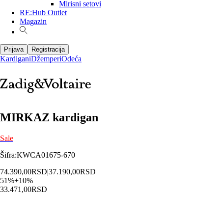
Mirisni setovi
RE:Hub Outlet
Magazin
Prijava
Registracija
Kardigani
Džemperi
Odeća
MIRKAZ kardigan
Sale
Šifra
:
KWCA01675-670
74.390,00
RSD
|
37.190,00
RSD
51
%
+
10
%
33.471,00
RSD