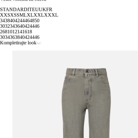
STANDARD
IT
EU
UK
FR
XXS
XS
S
M
L
XL
XXL
XXXL
34
38
40
42
44
46
48
50
30
32
34
36
40
42
44
46
2
6
8
10
12
14
16
18
30
34
36
38
40
42
44
46
Kompletirajte look