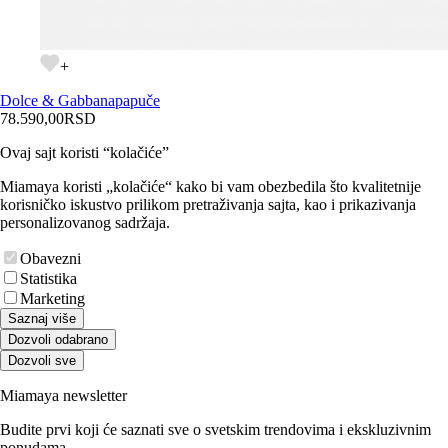
+
Dolce & Gabbana
papuče
78.590,00
RSD
Ovaj sajt koristi “kolačiće”
Miamaya koristi „kolačiće“ kako bi vam obezbedila što kvalitetnije
korisničko iskustvo prilikom pretraživanja sajta, kao i prikazivanja
personalizovanog sadržaja.
Obavezni
Statistika
Marketing
Saznaj više
Dozvoli odabrano
Dozvoli sve
Miamaya newsletter
Budite prvi koji će saznati sve o svetskim trendovima i ekskluzivnim
ponudama.