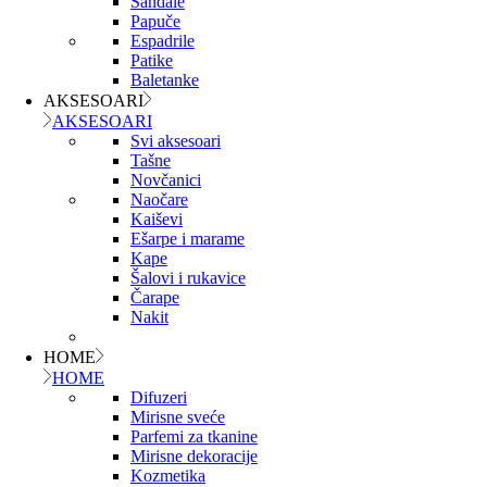
Sandale
Papuče
Espadrile
Patike
Baletanke
AKSESOARI
AKSESOARI
Svi aksesoari
Tašne
Novčanici
Naočare
Kaiševi
Ešarpe i marame
Kape
Šalovi i rukavice
Čarape
Nakit
HOME
HOME
Difuzeri
Mirisne sveće
Parfemi za tkanine
Mirisne dekoracije
Kozmetika