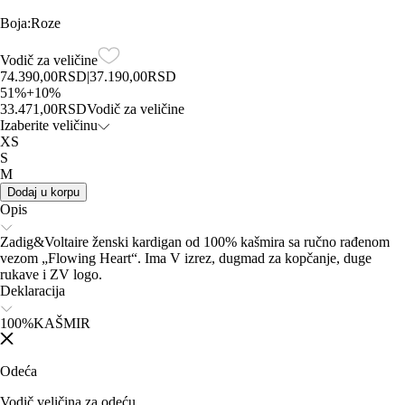
Boja
:
Roze
Vodič za veličine
74.390,00
RSD
|
37.190,00
RSD
51
%
+
10
%
33.471,00
RSD
Vodič za veličine
Izaberite veličinu
XS
S
M
Dodaj u korpu
Opis
Zadig&Voltaire ženski kardigan od 100% kašmira sa ručno rađenom
vezom „Flowing Heart“. Ima V izrez, dugmad za kopčanje, duge
rukave i ZV logo.
Deklaracija
100%KAŠMIR
Odeća
Vodič veličina za odeću