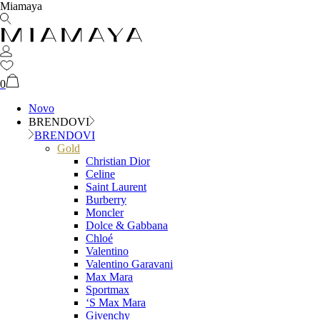
Miamaya
0
Novo
BRENDOVI
BRENDOVI
Gold
Christian Dior
Celine
Saint Laurent
Burberry
Moncler
Dolce & Gabbana
Chloé
Valentino
Valentino Garavani
Max Mara
Sportmax
‘S Max Mara
Givenchy