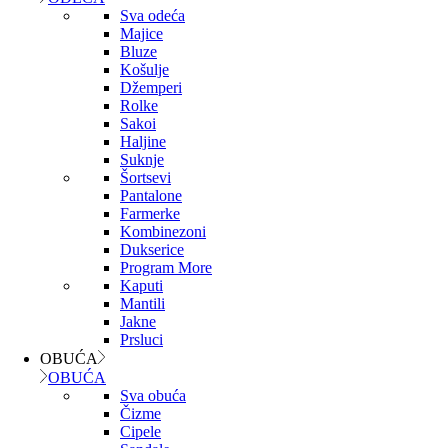
Sva odeća
Majice
Bluze
Košulje
Džemperi
Rolke
Sakoi
Haljine
Suknje
Šortsevi
Pantalone
Farmerke
Kombinezoni
Dukserice
Program More
Kaputi
Mantili
Jakne
Prsluci
OBUĆA
OBUĆA
Sva obuća
Čizme
Cipele