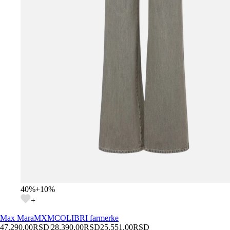
40
%
+
10
%
+
Max Mara
MXMCOLIBRI farmerke
47.290,00
RSD
|
28.390,00
RSD
25.551,00
RSD