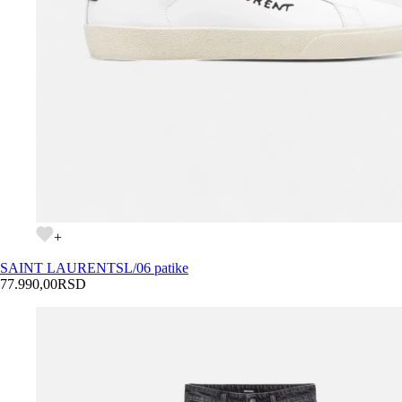
+
SAINT LAURENT
SL/06 patike
77.990,00
RSD