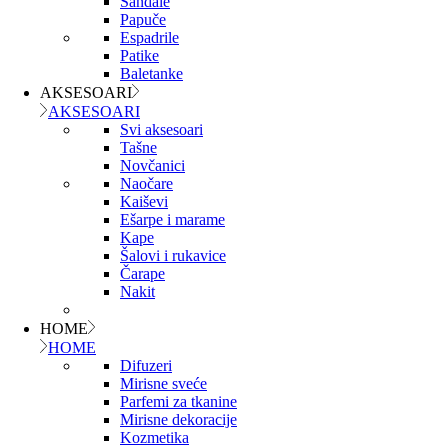
Sandale
Papuče
Espadrile
Patike
Baletanke
AKSESOARI
AKSESOARI
Svi aksesoari
Tašne
Novčanici
Naočare
Kaiševi
Ešarpe i marame
Kape
Šalovi i rukavice
Čarape
Nakit
HOME
HOME
Difuzeri
Mirisne sveće
Parfemi za tkanine
Mirisne dekoracije
Kozmetika