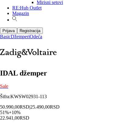
Mirisni setovi
RE:Hub Outlet
Magazin
Prijava
Registracija
Basic
Džemperi
Odeća
IDAL džemper
Sale
Šifra
:
KWSW02931-113
50.990,00
RSD
|
25.490,00
RSD
51
%
+
10
%
22.941,00
RSD