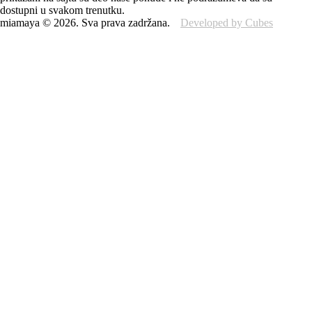
dostupni u svakom trenutku.
miamaya
©
2026
.
Sva prava zadržana.
Developed by Cubes