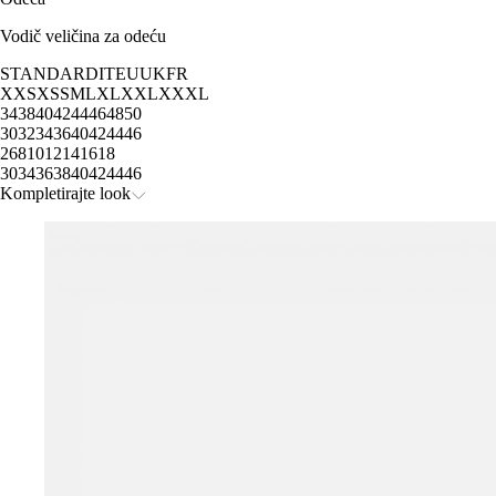
Vodič veličina za odeću
STANDARD
IT
EU
UK
FR
XXS
XS
S
M
L
XL
XXL
XXXL
34
38
40
42
44
46
48
50
30
32
34
36
40
42
44
46
2
6
8
10
12
14
16
18
30
34
36
38
40
42
44
46
Kompletirajte look