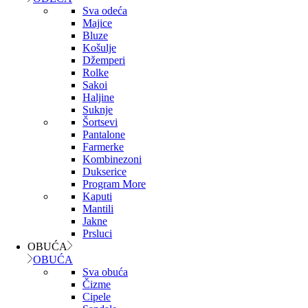
Sva odeća
Majice
Bluze
Košulje
Džemperi
Rolke
Sakoi
Haljine
Suknje
Šortsevi
Pantalone
Farmerke
Kombinezoni
Dukserice
Program More
Kaputi
Mantili
Jakne
Prsluci
OBUĆA
OBUĆA
Sva obuća
Čizme
Cipele