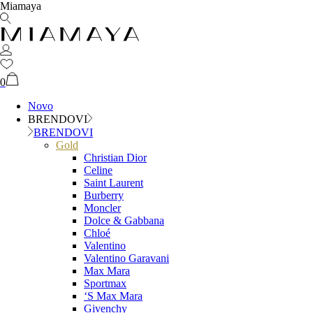
Miamaya
0
Novo
BRENDOVI
BRENDOVI
Gold
Christian Dior
Celine
Saint Laurent
Burberry
Moncler
Dolce & Gabbana
Chloé
Valentino
Valentino Garavani
Max Mara
Sportmax
‘S Max Mara
Givenchy