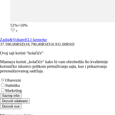
51
%
+
10
%
+
Zadig&Voltaire
ELI farmerke
37.590,00
RSD
|
18.790,00
RSD
16.911,00
RSD
Ovaj sajt koristi “kolačiće”
Miamaya koristi „kolačiće“ kako bi vam obezbedila što kvalitetnije
korisničko iskustvo prilikom pretraživanja sajta, kao i prikazivanja
personalizovanog sadržaja.
Obavezni
Statistika
Marketing
Saznaj više
Dozvoli odabrano
Dozvoli sve