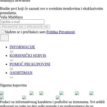
Miamaya newsletter
Budite prvi koji će saznati sve o svetskim trendovima i ekskluzivnim
ponudama.
Vaša MiaMaya
PRIJAVITE SE
PRIJAVITE SE
Slažem se i pročitala/o sam
Politika Privatnosti
INFORMACIJE
KORISNIČKI SERVIS
POMOĆ PRI KUPOVINI
ASORTIMAN
Sigurna kupovina
Podaci su informativnog karaktera i podložni su izmenama. Svi artikli
prikazani na sajtu su deo naše ponude i ne podrazumeva da su