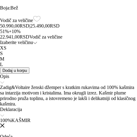
Boja
:
Bež
Vodič za veličine
50.990,00
RSD
|
25.490,00
RSD
51
%
+
10
%
22.941,00
RSD
Vodič za veličine
Izaberite veličinu
XS
S
M
L
Dodaj u korpu
Opis
Zadig&Voltaire ženski džemper s kratkim rukavima od 100% kašmira
sa intarzija motivom i kristalima. Ima okrugli izrez. Kašmir plume
prirodno pruža toplinu, a istovremeno je lakši i delikatniji od klasičnog
kašmira.
Deklaracija
100%KAŠMIR
Odeća