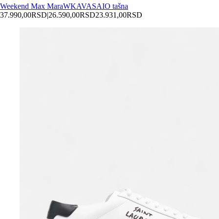
Weekend Max Mara
WKAVASAIO tašna
37.990,00
RSD
|
26.590,00
RSD
23.931,00
RSD