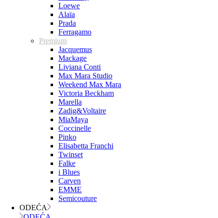
Loewe
Alaïa
Prada
Ferragamo
Premium
Jacquemus
Mackage
Liviana Conti
Max Mara Studio
Weekend Max Mara
Victoria Beckham
Marella
Zadig&Voltaire
MiaMaya
Coccinelle
Pinko
Elisabetta Franchi
Twinset
Falke
i Blues
Carven
EMME
Semicouture
ODEĆA
ODEĆA