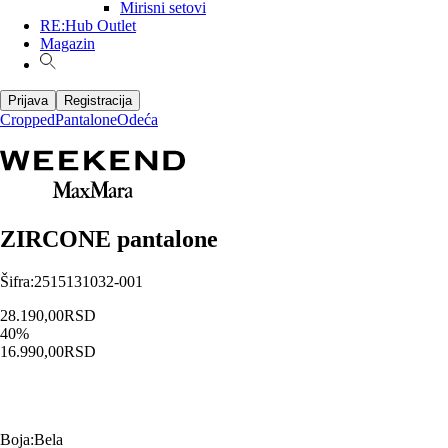
Mirisni setovi
RE:Hub Outlet
Magazin
Prijava
Registracija
Cropped
Pantalone
Odeća
ZIRCONE pantalone
Šifra
:
2515131032-001
28.190,00
RSD
40
%
16.990,00
RSD
Boja
:
Bela