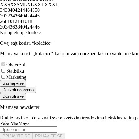
XXS
XS
S
M
L
XL
XXL
XXXL
34
38
40
42
44
46
48
50
30
32
34
36
40
42
44
46
2
6
8
10
12
14
16
18
30
34
36
38
40
42
44
46
Kompletirajte look
Ovaj sajt koristi “kolačiće”
Miamaya koristi „kolačiće“ kako bi vam obezbedila što kvalitetnije kori
Obavezni
Statistika
Marketing
Saznaj više
Dozvoli odabrano
Dozvoli sve
Miamaya newsletter
Budite prvi koji će saznati sve o svetskim trendovima i ekskluzivnim 
Vaša MiaMaya
PRIJAVITE SE
PRIJAVITE SE