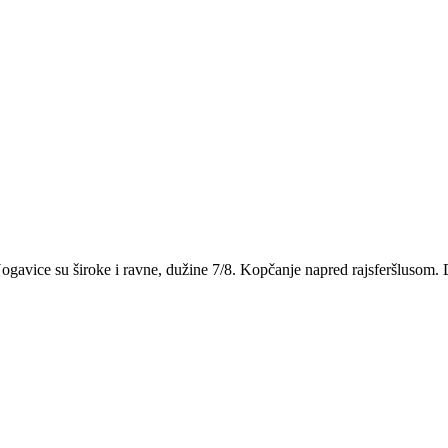
avice su široke i ravne, dužine 7/8. Kopčanje napred rajsferšlusom. D