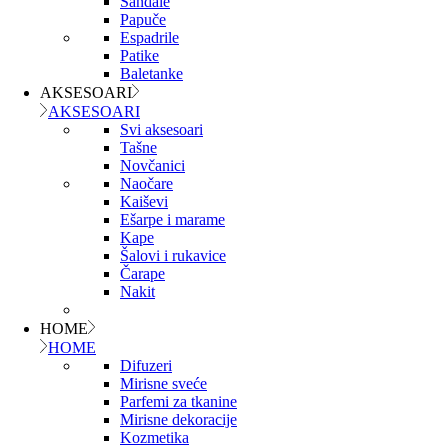
Sandale
Papuče
Espadrile
Patike
Baletanke
AKSESOARI
AKSESOARI
Svi aksesoari
Tašne
Novčanici
Naočare
Kaiševi
Ešarpe i marame
Kape
Šalovi i rukavice
Čarape
Nakit
HOME
HOME
Difuzeri
Mirisne sveće
Parfemi za tkanine
Mirisne dekoracije
Kozmetika