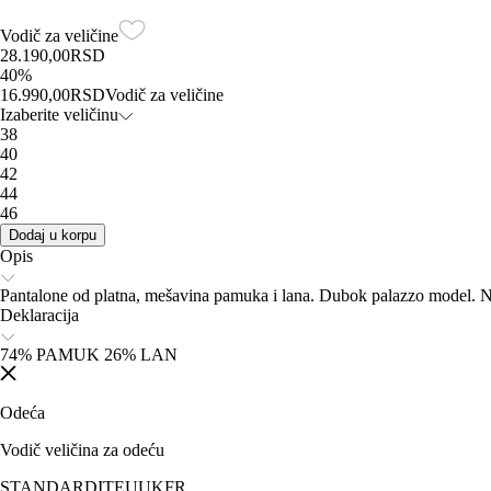
Vodič za veličine
28.190,00
RSD
40
%
16.990,00
RSD
Vodič za veličine
Izaberite veličinu
38
40
42
44
46
Dodaj u korpu
Opis
Pantalone od platna, mešavina pamuka i lana. Dubok palazzo model. Nog
Deklaracija
74% PAMUK 26% LAN
Odeća
Vodič veličina za odeću
STANDARD
IT
EU
UK
FR