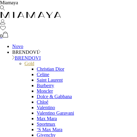
Miamaya
0
Novo
BRENDOVI
BRENDOVI
Gold
Christian Dior
Celine
Saint Laurent
Burberry
Moncler
Dolce & Gabbana
Chloé
Valentino
Valentino Garavani
Max Mara
Sportmax
‘S Max Mara
Givenchy