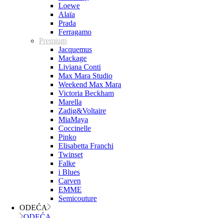
Loewe
Alaïa
Prada
Ferragamo
Premium
Jacquemus
Mackage
Liviana Conti
Max Mara Studio
Weekend Max Mara
Victoria Beckham
Marella
Zadig&Voltaire
MiaMaya
Coccinelle
Pinko
Elisabetta Franchi
Twinset
Falke
i Blues
Carven
EMME
Semicouture
ODEĆA
ODEĆA