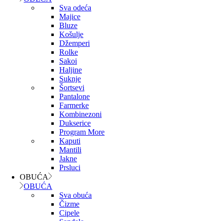
Sva odeća
Majice
Bluze
Košulje
Džemperi
Rolke
Sakoi
Haljine
Suknje
Šortsevi
Pantalone
Farmerke
Kombinezoni
Dukserice
Program More
Kaputi
Mantili
Jakne
Prsluci
OBUĆA
OBUĆA
Sva obuća
Čizme
Cipele