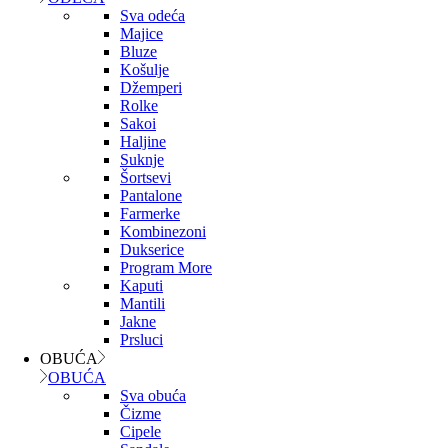
Sva odeća
Majice
Bluze
Košulje
Džemperi
Rolke
Sakoi
Haljine
Suknje
Šortsevi
Pantalone
Farmerke
Kombinezoni
Dukserice
Program More
Kaputi
Mantili
Jakne
Prsluci
OBUĆA
OBUĆA
Sva obuća
Čizme
Cipele