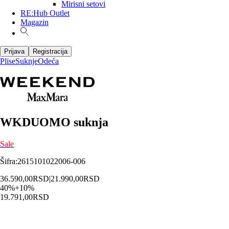
Mirisni setovi
RE:Hub Outlet
Magazin
Prijava
Registracija
Plise
Suknje
Odeća
WKDUOMO suknja
Sale
Šifra
:
2615101022006-006
36.590,00
RSD
|
21.990,00
RSD
40
%
+
10
%
19.791,00
RSD