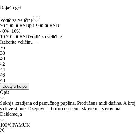
Boja
:
Teget
Vodič za veličine
36.590,00
RSD
|
21.990,00
RSD
40
%
+
10
%
19.791,00
RSD
Vodič za veličine
Izaberite veličinu
36
38
40
42
44
46
48
Dodaj u korpu
Opis
Suknja izradjena od pamučnog puplina. Produžena midi dužina, A kroj, s
sa leve strane. Džepovi su bočno usečeni i skriveni u šavovima.
Deklaracija
100% PAMUK