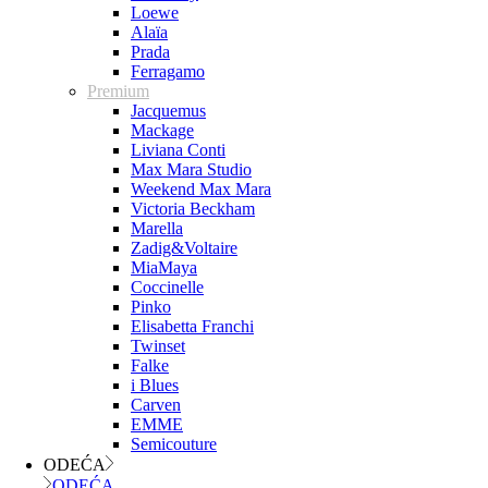
Loewe
Alaïa
Prada
Ferragamo
Premium
Jacquemus
Mackage
Liviana Conti
Max Mara Studio
Weekend Max Mara
Victoria Beckham
Marella
Zadig&Voltaire
MiaMaya
Coccinelle
Pinko
Elisabetta Franchi
Twinset
Falke
i Blues
Carven
EMME
Semicouture
ODEĆA
ODEĆA