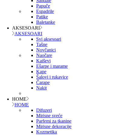
Sandale
Papuče
Espadrile
Patike
Baletanke
AKSESOARI
AKSESOARI
Svi aksesoari
Tašne
Novčanici
Naočare
Kaiševi
Ešarpe i marame
Kape
Šalovi i rukavice
Čarape
Nakit
HOME
HOME
Difuzeri
Mirisne sveće
Parfemi za tkanine
Mirisne dekoracije
Kozmetika