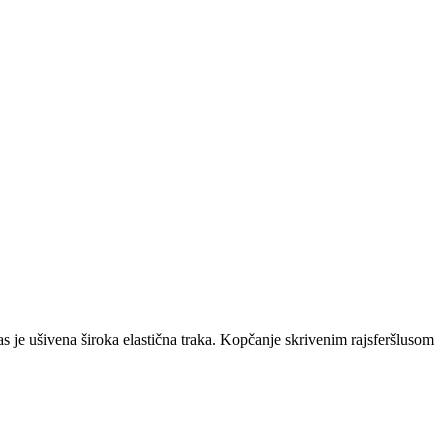
s je ušivena široka elastična traka. Kopčanje skrivenim rajsferšlusom