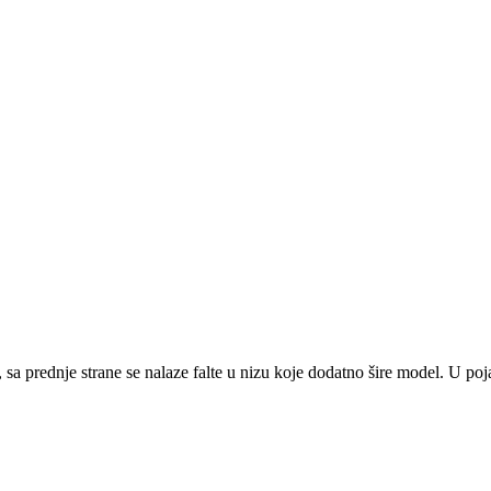
a prednje strane se nalaze falte u nizu koje dodatno šire model. U poja