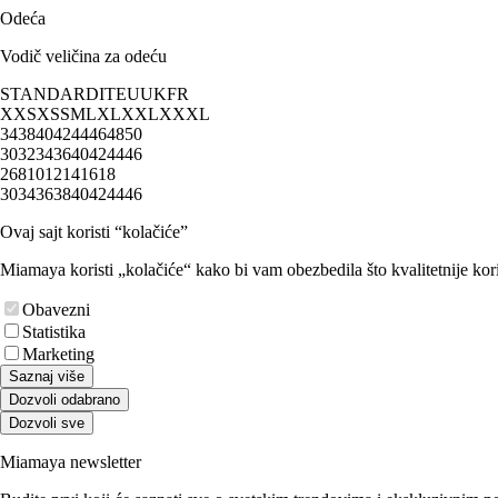
Odeća
Vodič veličina za odeću
STANDARD
IT
EU
UK
FR
XXS
XS
S
M
L
XL
XXL
XXXL
34
38
40
42
44
46
48
50
30
32
34
36
40
42
44
46
2
6
8
10
12
14
16
18
30
34
36
38
40
42
44
46
Ovaj sajt koristi “kolačiće”
Miamaya koristi „kolačiće“ kako bi vam obezbedila što kvalitetnije kori
Obavezni
Statistika
Marketing
Saznaj više
Dozvoli odabrano
Dozvoli sve
Miamaya newsletter