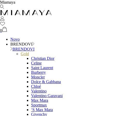
Miamaya
0
Novo
BRENDOVI
BRENDOVI
Gold
Christian Dior
Celine
Saint Laurent
Burberry
Moncler
Dolce & Gabbana
Chloé
Valentino
Valentino Garavani
Max Mara
Sportmax
‘S Max Mara
Givenchy