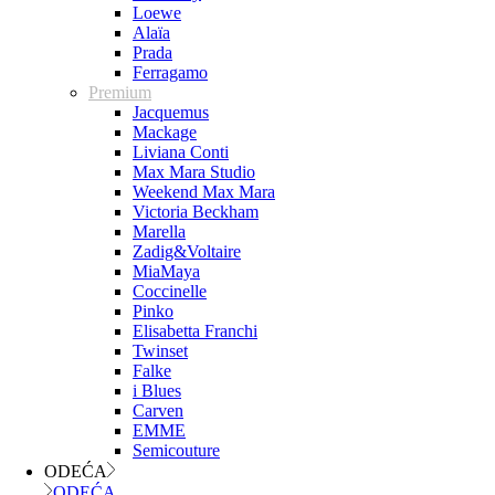
Loewe
Alaïa
Prada
Ferragamo
Premium
Jacquemus
Mackage
Liviana Conti
Max Mara Studio
Weekend Max Mara
Victoria Beckham
Marella
Zadig&Voltaire
MiaMaya
Coccinelle
Pinko
Elisabetta Franchi
Twinset
Falke
i Blues
Carven
EMME
Semicouture
ODEĆA
ODEĆA