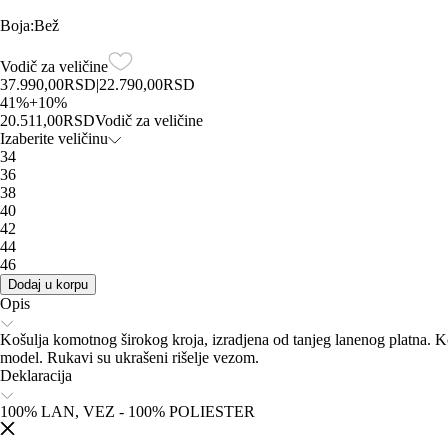
Boja
:
Bež
Vodič za veličine
37.990,00
RSD
|
22.790,00
RSD
41
%
+
10
%
20.511,00
RSD
Vodič za veličine
Izaberite veličinu
34
36
38
40
42
44
46
Dodaj u korpu
Opis
Košulja komotnog širokog kroja, izradjena od tanjeg lanenog platna. 
model. Rukavi su ukrašeni rišelje vezom.
Deklaracija
100% LAN, VEZ - 100% POLIESTER