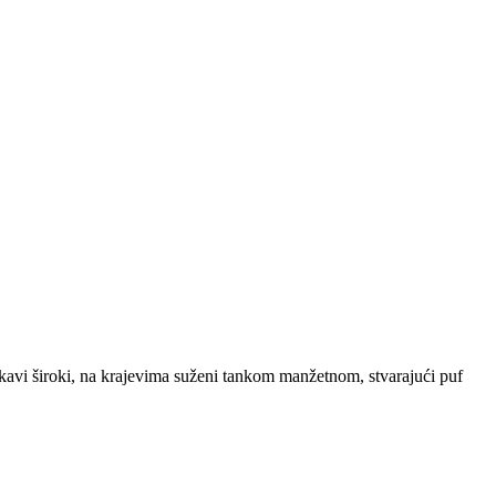
kavi široki, na krajevima suženi tankom manžetnom, stvarajući puf