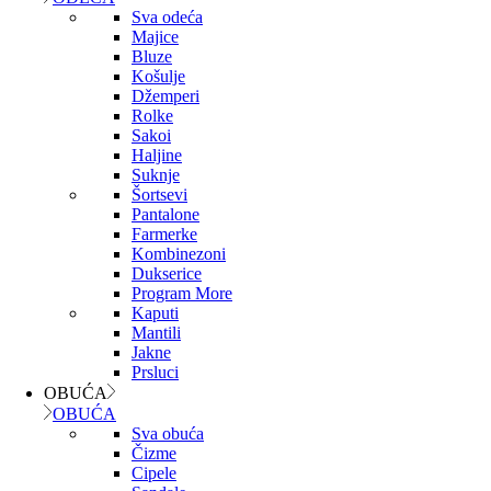
Sva odeća
Majice
Bluze
Košulje
Džemperi
Rolke
Sakoi
Haljine
Suknje
Šortsevi
Pantalone
Farmerke
Kombinezoni
Dukserice
Program More
Kaputi
Mantili
Jakne
Prsluci
OBUĆA
OBUĆA
Sva obuća
Čizme
Cipele