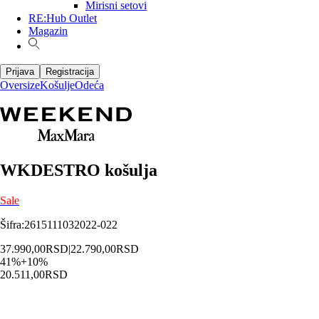
Mirisni setovi
RE:Hub Outlet
Magazin
Prijava
Registracija
Oversize
Košulje
Odeća
WKDESTRO košulja
Sale
Šifra
:
2615111032022-022
37.990,00
RSD
|
22.790,00
RSD
41
%
+
10
%
20.511,00
RSD