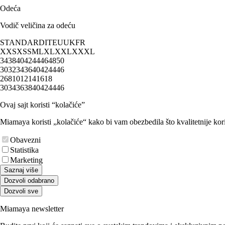
Odeća
Vodič veličina za odeću
STANDARD
IT
EU
UK
FR
XXS
XS
S
M
L
XL
XXL
XXXL
34
38
40
42
44
46
48
50
30
32
34
36
40
42
44
46
2
6
8
10
12
14
16
18
30
34
36
38
40
42
44
46
Ovaj sajt koristi “kolačiće”
Miamaya koristi „kolačiće“ kako bi vam obezbedila što kvalitetnije kori
Obavezni
Statistika
Marketing
Saznaj više
Dozvoli odabrano
Dozvoli sve
Miamaya newsletter