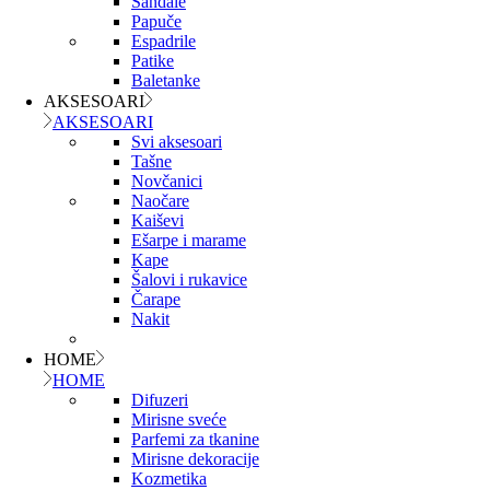
Sandale
Papuče
Espadrile
Patike
Baletanke
AKSESOARI
AKSESOARI
Svi aksesoari
Tašne
Novčanici
Naočare
Kaiševi
Ešarpe i marame
Kape
Šalovi i rukavice
Čarape
Nakit
HOME
HOME
Difuzeri
Mirisne sveće
Parfemi za tkanine
Mirisne dekoracije
Kozmetika