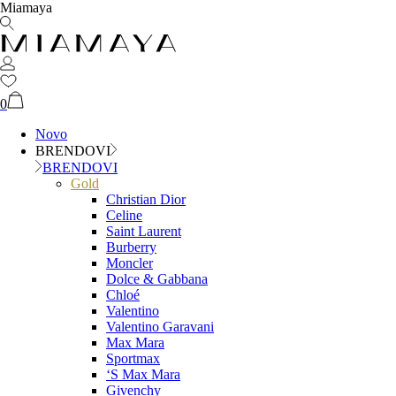
Miamaya
0
Novo
BRENDOVI
BRENDOVI
Gold
Christian Dior
Celine
Saint Laurent
Burberry
Moncler
Dolce & Gabbana
Chloé
Valentino
Valentino Garavani
Max Mara
Sportmax
‘S Max Mara
Givenchy