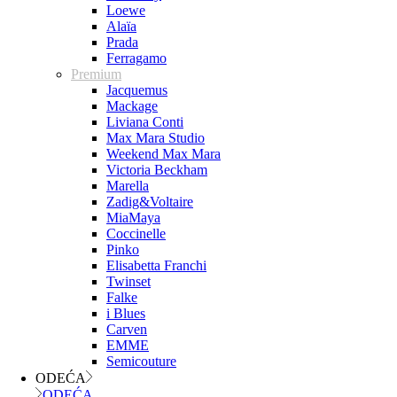
Loewe
Alaïa
Prada
Ferragamo
Premium
Jacquemus
Mackage
Liviana Conti
Max Mara Studio
Weekend Max Mara
Victoria Beckham
Marella
Zadig&Voltaire
MiaMaya
Coccinelle
Pinko
Elisabetta Franchi
Twinset
Falke
i Blues
Carven
EMME
Semicouture
ODEĆA
ODEĆA