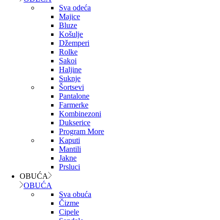
Sva odeća
Majice
Bluze
Košulje
Džemperi
Rolke
Sakoi
Haljine
Suknje
Šortsevi
Pantalone
Farmerke
Kombinezoni
Dukserice
Program More
Kaputi
Mantili
Jakne
Prsluci
OBUĆA
OBUĆA
Sva obuća
Čizme
Cipele