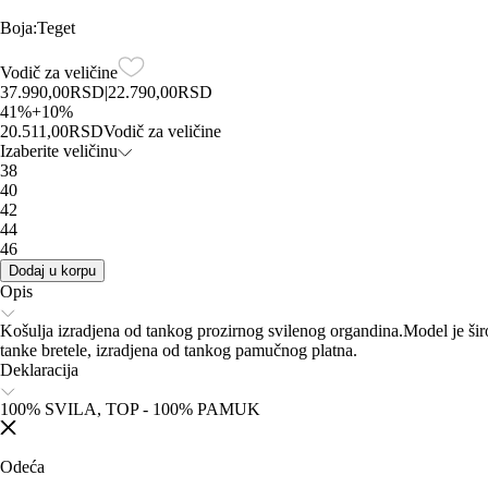
Boja
:
Teget
Vodič za veličine
37.990,00
RSD
|
22.790,00
RSD
41
%
+
10
%
20.511,00
RSD
Vodič za veličine
Izaberite veličinu
38
40
42
44
46
Dodaj u korpu
Opis
Košulja izradjena od tankog prozirnog svilenog organdina.Model je širo
tanke bretele, izradjena od tankog pamučnog platna.
Deklaracija
100% SVILA, TOP - 100% PAMUK
Odeća