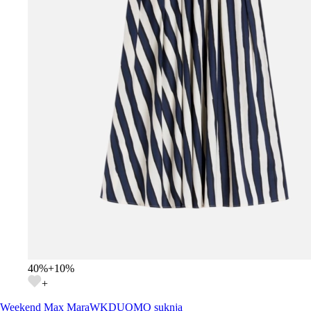
40
%
+
10
%
+
Weekend Max Mara
WKDUOMO suknja