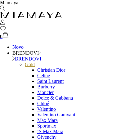
Miamaya
0
Novo
BRENDOVI
BRENDOVI
Gold
Christian Dior
Celine
Saint Laurent
Burberry
Moncler
Dolce & Gabbana
Chloé
Valentino
Valentino Garavani
Max Mara
Sportmax
‘S Max Mara
Givenchy