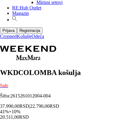
Mirisni setovi
RE:Hub Outlet
Magazin
Prijava
Registracija
Cropped
Košulje
Odeća
WKDCOLOMBA košulja
Sale
Šifra
:
2615261012004-004
37.990,00
RSD
|
22.790,00
RSD
41
%
+
10
%
20.511,00
RSD