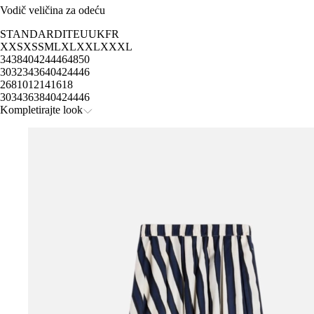
Vodič veličina za odeću
STANDARD
IT
EU
UK
FR
XXS
XS
S
M
L
XL
XXL
XXXL
34
38
40
42
44
46
48
50
30
32
34
36
40
42
44
46
2
6
8
10
12
14
16
18
30
34
36
38
40
42
44
46
Kompletirajte look