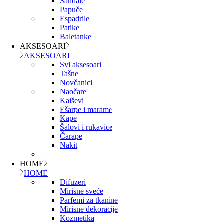
Sandale
Papuče
Espadrile
Patike
Baletanke
AKSESOARI
AKSESOARI
Svi aksesoari
Tašne
Novčanici
Naočare
Kaiševi
Ešarpe i marame
Kape
Šalovi i rukavice
Čarape
Nakit
HOME
HOME
Difuzeri
Mirisne sveće
Parfemi za tkanine
Mirisne dekoracije
Kozmetika