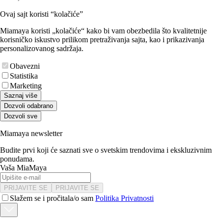
Ovaj sajt koristi “kolačiće”
Miamaya koristi „kolačiće“ kako bi vam obezbedila što kvalitetnije
korisničko iskustvo prilikom pretraživanja sajta, kao i prikazivanja
personalizovanog sadržaja.
Obavezni
Statistika
Marketing
Saznaj više
Dozvoli odabrano
Dozvoli sve
Miamaya newsletter
Budite prvi koji će saznati sve o svetskim trendovima i ekskluzivnim
ponudama.
Vaša MiaMaya
PRIJAVITE SE
PRIJAVITE SE
Slažem se i pročitala/o sam
Politika Privatnosti