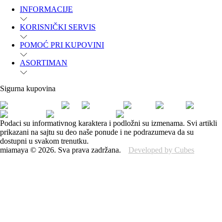
INFORMACIJE
KORISNIČKI SERVIS
POMOĆ PRI KUPOVINI
ASORTIMAN
Sigurna kupovina
Podaci su informativnog karaktera i podložni su izmenama. Svi artikli
prikazani na sajtu su deo naše ponude i ne podrazumeva da su
dostupni u svakom trenutku.
miamaya
©
2026
.
Sva prava zadržana.
Developed by Cubes