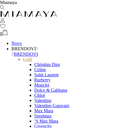
Miamaya
0
Novo
BRENDOVI
BRENDOVI
Gold
Christian Dior
Celine
Saint Laurent
Burberry
Moncler
Dolce & Gabbana
Chloé
Valentino
Valentino Garavani
Max Mara
Sportmax
‘S Max Mara
Givenchy