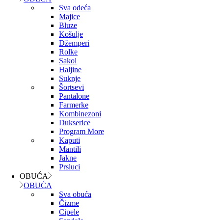
Sva odeća
Majice
Bluze
Košulje
Džemperi
Rolke
Sakoi
Haljine
Suknje
Šortsevi
Pantalone
Farmerke
Kombinezoni
Dukserice
Program More
Kaputi
Mantili
Jakne
Prsluci
OBUĆA
OBUĆA
Sva obuća
Čizme
Cipele