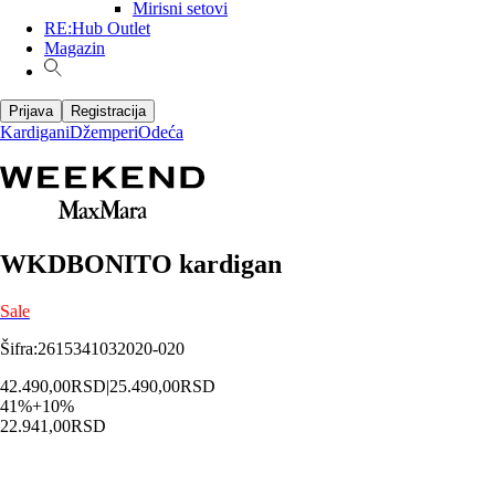
Mirisni setovi
RE:Hub Outlet
Magazin
Prijava
Registracija
Kardigani
Džemperi
Odeća
WKDBONITO kardigan
Sale
Šifra
:
2615341032020-020
42.490,00
RSD
|
25.490,00
RSD
41
%
+
10
%
22.941,00
RSD