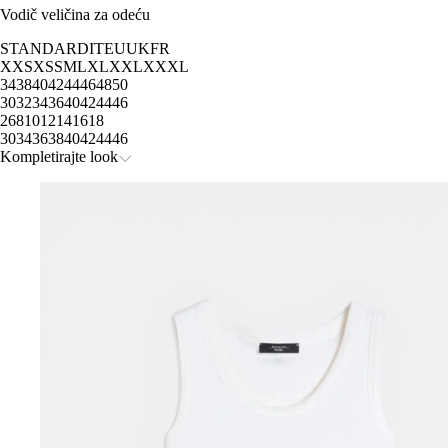
Vodič veličina za odeću
STANDARD
IT
EU
UK
FR
XXS
XS
S
M
L
XL
XXL
XXXL
34
38
40
42
44
46
48
50
30
32
34
36
40
42
44
46
2
6
8
10
12
14
16
18
30
34
36
38
40
42
44
46
Kompletirajte look