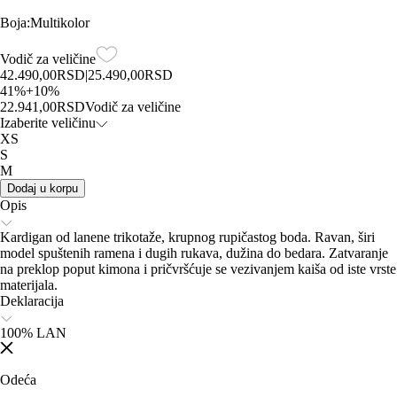
Boja
:
Multikolor
Vodič za veličine
42.490,00
RSD
|
25.490,00
RSD
41
%
+
10
%
22.941,00
RSD
Vodič za veličine
Izaberite veličinu
XS
S
M
Dodaj u korpu
Opis
Kardigan od lanene trikotaže, krupnog rupičastog boda. Ravan, širi
model spuštenih ramena i dugih rukava, dužina do bedara. Zatvaranje
na preklop poput kimona i pričvršćuje se vezivanjem kaiša od iste vrste
materijala.
Deklaracija
100% LAN
Odeća