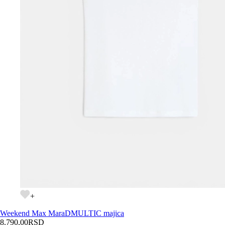
+
Weekend Max Mara
DMULTIC majica
8.790,00
RSD