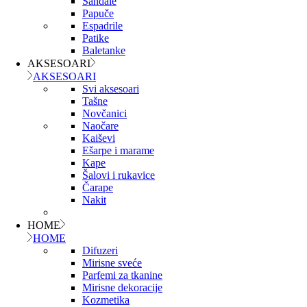
Sandale
Papuče
Espadrile
Patike
Baletanke
AKSESOARI
AKSESOARI
Svi aksesoari
Tašne
Novčanici
Naočare
Kaiševi
Ešarpe i marame
Kape
Šalovi i rukavice
Čarape
Nakit
HOME
HOME
Difuzeri
Mirisne sveće
Parfemi za tkanine
Mirisne dekoracije
Kozmetika