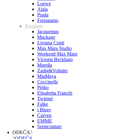
Loewe
Alaïa
Prada
Ferragamo
Premium
Jacquemus
Mackage
Liviana Conti
Max Mara Studio
Weekend Max Mara
Victoria Beckham
Marella
Zadig&Voltaire
MiaMaya
Coccinelle
Pinko
Elisabetta Franchi
Twinset
Falke
i Blues
Carven
EMME
Semicouture
ODEĆA
ODEĆA