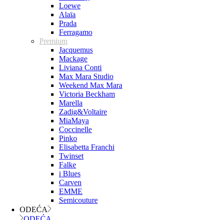
Loewe
Alaïa
Prada
Ferragamo
Premium
Jacquemus
Mackage
Liviana Conti
Max Mara Studio
Weekend Max Mara
Victoria Beckham
Marella
Zadig&Voltaire
MiaMaya
Coccinelle
Pinko
Elisabetta Franchi
Twinset
Falke
i Blues
Carven
EMME
Semicouture
ODEĆA
ODEĆA