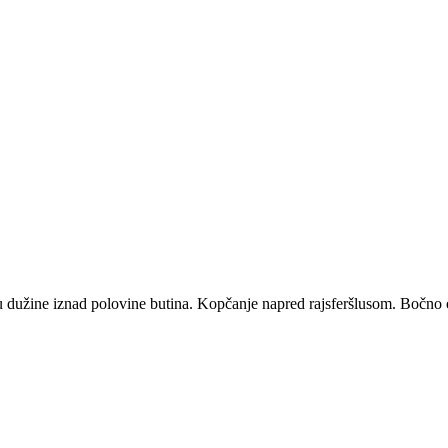
 dužine iznad polovine butina. Kopčanje napred rajsferšlusom. Bočno od