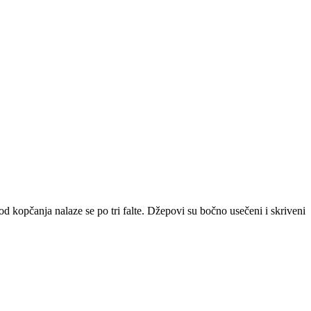
 kopčanja nalaze se po tri falte. Džepovi su bočno usečeni i skriveni