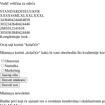
Vodič veličina za odeću
STANDARD
IT
EU
UK
FR
XXS
XS
S
M
L
XL
XXL
XXXL
34
38
40
42
44
46
48
50
30
32
34
36
40
42
44
46
2
6
8
10
12
14
16
18
30
34
36
38
40
42
44
46
Kompletirajte look
Ovaj sajt koristi “kolačiće”
Miamaya koristi „kolačiće“ kako bi vam obezbedila što kvalitetnije kori
Obavezni
Statistika
Marketing
Saznaj više
Dozvoli odabrano
Dozvoli sve
Miamaya newsletter
Budite prvi koji će saznati sve o svetskim trendovima i ekskluzivnim 