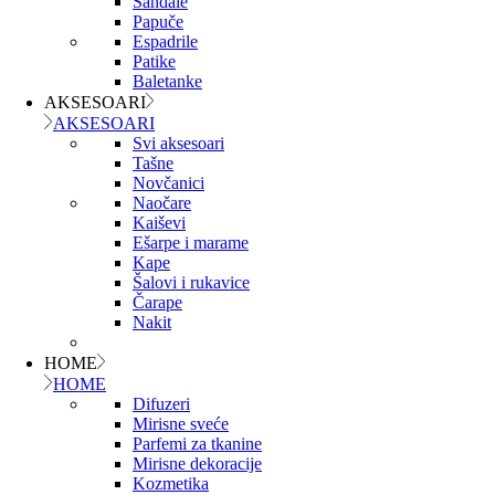
Sandale
Papuče
Espadrile
Patike
Baletanke
AKSESOARI
AKSESOARI
Svi aksesoari
Tašne
Novčanici
Naočare
Kaiševi
Ešarpe i marame
Kape
Šalovi i rukavice
Čarape
Nakit
HOME
HOME
Difuzeri
Mirisne sveće
Parfemi za tkanine
Mirisne dekoracije
Kozmetika