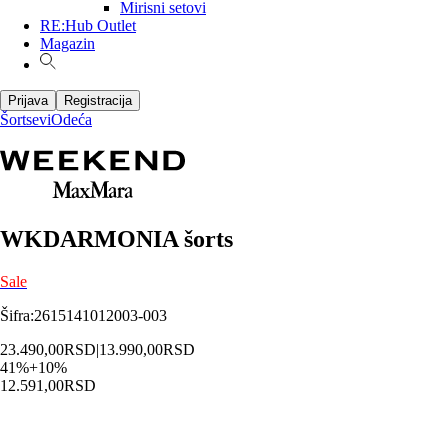
Mirisni setovi
RE:Hub Outlet
Magazin
Prijava
Registracija
Šortsevi
Odeća
WKDARMONIA šorts
Sale
Šifra
:
2615141012003-003
23.490,00
RSD
|
13.990,00
RSD
41
%
+
10
%
12.591,00
RSD