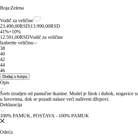
Boja
:
Zelena
Vodič za veličine
23.490,00
RSD
|
13.990,00
RSD
41
%
+
10
%
12.591,00
RSD
Vodič za veličine
Izaberite veličinu
38
40
42
44
46
Dodaj u korpu
Opis
Šorts izradjen od pamučne tkanine. Model je širok i dubok, nogavice su
u šavovima, dok se pozadi nalaze veći našiveni džepovi.
Deklaracija
100% PAMUK, POSTAVA - 100% PAMUK
Odeća