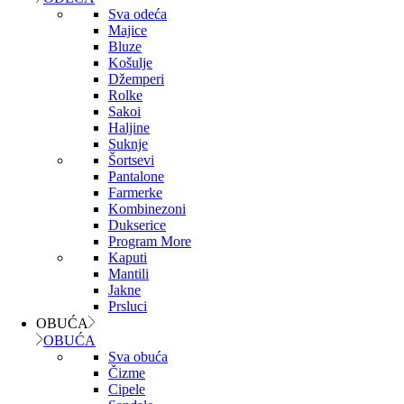
Sva odeća
Majice
Bluze
Košulje
Džemperi
Rolke
Sakoi
Haljine
Suknje
Šortsevi
Pantalone
Farmerke
Kombinezoni
Dukserice
Program More
Kaputi
Mantili
Jakne
Prsluci
OBUĆA
OBUĆA
Sva obuća
Čizme
Cipele