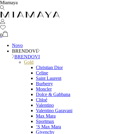
Miamaya
0
Novo
BRENDOVI
BRENDOVI
Gold
Christian Dior
Celine
Saint Laurent
Burberry
Moncler
Dolce & Gabbana
Chloé
Valentino
Valentino Garavani
Max Mara
Sportmax
‘S Max Mara
Givenchy